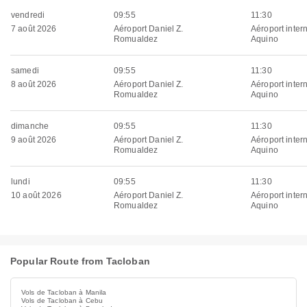
vendredi
09:55
11:30
7 août 2026
Aéroport Daniel Z.
Aéroport inter
Romualdez
Aquino
samedi
09:55
11:30
8 août 2026
Aéroport Daniel Z.
Aéroport inter
Romualdez
Aquino
dimanche
09:55
11:30
9 août 2026
Aéroport Daniel Z.
Aéroport inter
Romualdez
Aquino
lundi
09:55
11:30
10 août 2026
Aéroport Daniel Z.
Aéroport inter
Romualdez
Aquino
Popular Route from Tacloban
Vols de Tacloban à Manila
Vols de Tacloban à Cebu