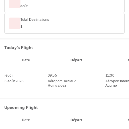
août
Total Destinations
1
Today’s Flight
Date
Départ
jeudi
09:55
11:30
6 août 2026
Aéroport Daniel Z.
Aéroport inter
Romualdez
Aquino
Upcoming Flight
Date
Départ