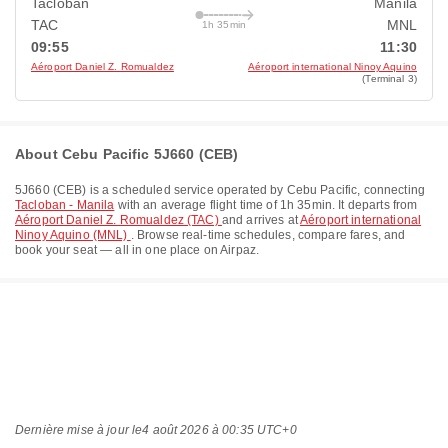
Tacloban
Manila
TAC
MNL
1h 35min
09:55
11:30
Aéroport Daniel Z. Romualdez
Aéroport international Ninoy Aquino
(Terminal 3)
About Cebu Pacific 5J660 (CEB)
5J660
(
CEB
) is a scheduled service operated by
Cebu Pacific
, connecting
Tacloban - Manila
with an average flight time of
1h 35min
. It departs from
Aéroport Daniel Z. Romualdez (TAC)
and arrives at
Aéroport international
Ninoy Aquino (MNL)
. Browse real-time schedules, compare fares, and
book your seat — all in one place on Airpaz.
Dernière mise à jour le
4 août 2026 à 00:35 UTC+0