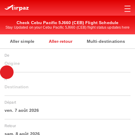
Check Cebu Pacific 5J660 (CEB) Flight Schedule
Stay Updated on your Cebu Pacific 5J660 (CEB) flight status updates here
Aller simple
Aller-retour
Multi-destinations
De
Origine
À
Destination
Départ
ven. 7 août 2026
Retour
sam. 8 août 2026