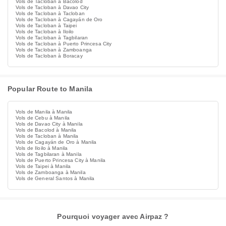
Vols de Tacloban à Bacolod
Vols de Tacloban à Davao City
Vols de Tacloban à Tacloban
Vols de Tacloban à Cagayán de Oro
Vols de Tacloban à Taipei
Vols de Tacloban à Iloilo
Vols de Tacloban à Tagbilaran
Vols de Tacloban à Puerto Princesa City
Vols de Tacloban à Zamboanga
Vols de Tacloban à Boracay
Popular Route to Manila
Vols de Manila à Manila
Vols de Cebu à Manila
Vols de Davao City à Manila
Vols de Bacolod à Manila
Vols de Tacloban à Manila
Vols de Cagayán de Oro à Manila
Vols de Iloilo à Manila
Vols de Tagbilaran à Manila
Vols de Puerto Princesa City à Manila
Vols de Taipei à Manila
Vols de Zamboanga à Manila
Vols de General Santos à Manila
Pourquoi voyager avec Airpaz ?