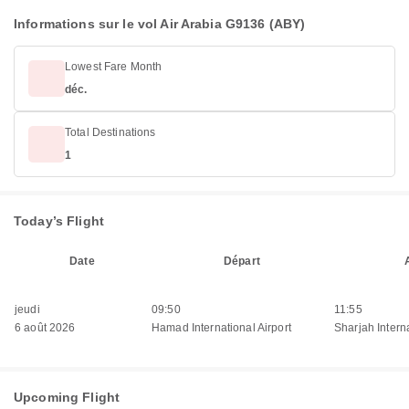
Informations sur le vol Air Arabia G9136 (ABY)
Lowest Fare Month
déc.
Total Destinations
1
Today’s Flight
Date
Départ
jeudi
09:50
11:55
6 août 2026
Hamad International Airport
Sharjah Interna
Upcoming Flight