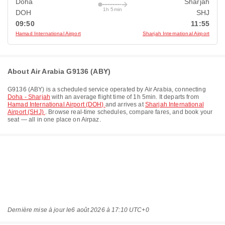
Doha
Sharjah
1h 5min
DOH
SHJ
09:50
11:55
Hamad International Airport
Sharjah International Airport
About Air Arabia G9136 (ABY)
G9136
(
ABY
) is a scheduled service operated by
Air Arabia
, connecting
Doha - Sharjah
with an average flight time of
1h 5min
. It departs from
Hamad International Airport (DOH)
and arrives at
Sharjah International
Airport (SHJ)
. Browse real-time schedules, compare fares, and book your
seat — all in one place on Airpaz.
Dernière mise à jour le
6 août 2026 à 17:10 UTC+0