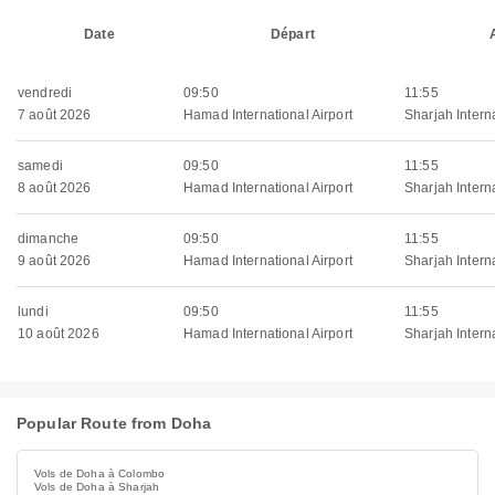
Date
Départ
vendredi
09:50
11:55
7 août 2026
Hamad International Airport
Sharjah Interna
samedi
09:50
11:55
8 août 2026
Hamad International Airport
Sharjah Interna
dimanche
09:50
11:55
9 août 2026
Hamad International Airport
Sharjah Interna
lundi
09:50
11:55
10 août 2026
Hamad International Airport
Sharjah Interna
Popular Route from Doha
Vols de Doha à Colombo
Vols de Doha à Sharjah