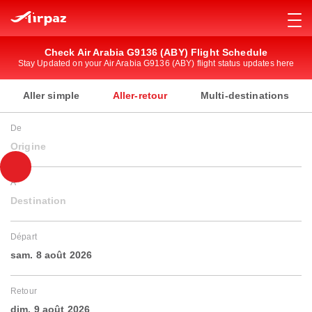
Check Air Arabia G9136 (ABY) Flight Schedule
Stay Updated on your Air Arabia G9136 (ABY) flight status updates here
Aller simple
Aller-retour
Multi-destinations
De
Origine
À
Destination
Départ
sam. 8 août 2026
Retour
dim. 9 août 2026