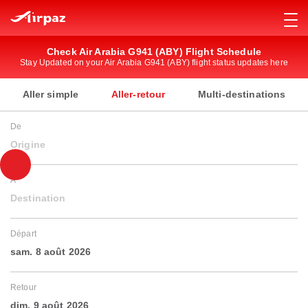
Check Air Arabia G941 (ABY) Flight Schedule
Stay Updated on your Air Arabia G941 (ABY) flight status updates here
Aller simple
Aller-retour
Multi-destinations
De
Origine
À
Destination
Départ
sam. 8 août 2026
Retour
dim. 9 août 2026