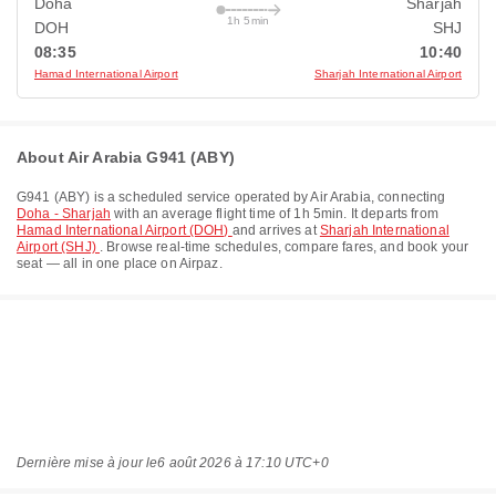
Doha
Sharjah
1h 5min
DOH
SHJ
08:35
10:40
Hamad International Airport
Sharjah International Airport
About Air Arabia G941 (ABY)
G941
(
ABY
) is a scheduled service operated by
Air Arabia
, connecting
Doha - Sharjah
with an average flight time of
1h 5min
. It departs from
Hamad International Airport (DOH)
and arrives at
Sharjah International
Airport (SHJ)
. Browse real-time schedules, compare fares, and book your
seat — all in one place on Airpaz.
Dernière mise à jour le
6 août 2026 à 17:10 UTC+0