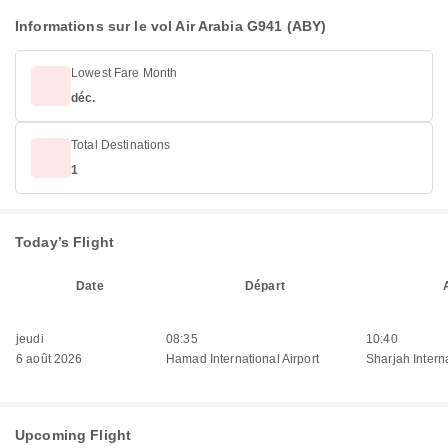
Informations sur le vol Air Arabia G941 (ABY)
Lowest Fare Month
déc.
Total Destinations
1
Today’s Flight
Date
Départ
jeudi
08:35
10:40
6 août 2026
Hamad International Airport
Sharjah Interna
Upcoming Flight