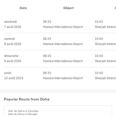
Date
Départ
vendredi
08:35
10:40
7 août 2026
Hamad International Airport
Sharjah Interna
samedi
08:35
10:40
8 août 2026
Hamad International Airport
Sharjah Interna
dimanche
08:35
10:40
9 août 2026
Hamad International Airport
Sharjah Interna
lundi
08:35
10:40
10 août 2026
Hamad International Airport
Sharjah Interna
Popular Route from Doha
Vols de Doha à Colombo
Vols de Doha à Sharjah