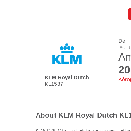
De
jeu. 
Am
20
KLM Royal Dutch
Aéro
KL1587
About KLM Royal Dutch KL
KL1587
(
KLM
) is a scheduled service operated b