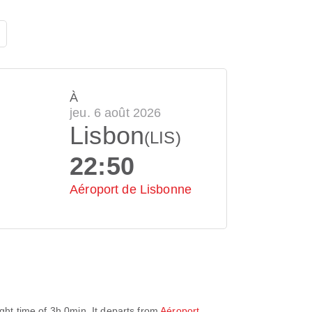
À
jeu. 6 août 2026
Lisbon
(LIS)
22:50
Aéroport de Lisbonne
ight time of
3h 0min
. It departs from
Aéroport