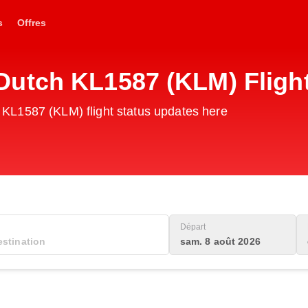
s
Offres
utch KL1587 (KLM) Fligh
KL1587 (KLM) flight status updates here
Départ
sam. 8 août 2026