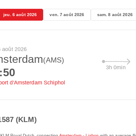
jeu. 6 août 2026
ven. 7 août 2026
sam. 8 août 2026
6 août 2026
sterdam
(AMS)
3h 0min
:50
port d'Amsterdam Schiphol
1587 (KLM)
y
KLM Royal Dutch
, connecting
Amsterdam - Lisbon
with an average fl