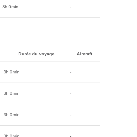
3h 0min
-
Durée du voyage
Aircraft
3h 0min
-
3h 0min
-
3h 0min
-
3h 0min
-