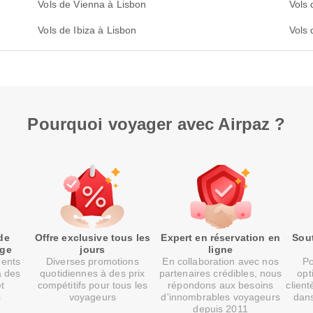
Vols de Vienna à Lisbon
Vols
Vols de Ibiza à Lisbon
Vols 
Pourquoi voyager avec Airpaz ?
de
Offre exclusive tous les
Expert en réservation en
Sout
age
jours
ligne
ments
Diverses promotions
En collaboration avec nos
Po
à des
quotidiennes à des prix
partenaires crédibles, nous
opt
et
compétitifs pour tous les
répondons aux besoins
client
s
voyageurs
d'innombrables voyageurs
dans
depuis 2011