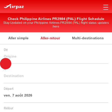
Check Philippine Airlines PR2984 (PAL) Flight Schedule
Stay Updated on your Philippine Airlines PR2984 (PAL) flight status updates
here
Aller simple
Aller-retour
Multi-destinations
De
Origine
À
Destination
Départ
ven. 7 août 2026
Retour