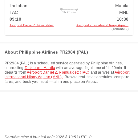
Tacloban
Manila
TAC
MNL
1h 20min
09:10
10:30
Aéroport Daniel Z. Romualdez
Aéroport international Ninoy Aquino
(Terminal 2)
About Philippine Airlines PR2984 (PAL)
PR2984
(
PAL
) is a scheduled service operated by
Philippine Airlines
,
connecting
Tacloban - Manila
with an average flight time of
1h 20min
. It
departs from
Aéroport Daniel Z. Romualdez (TAC)
and arrives at
Aéroport
international Ninoy Aquino (MNL)
. Browse real-time schedules, compare
fares, and book your seat — all in one place on Airpaz.
Dernière mise à jour le
4 août 2026 à 13:53 UTC+0