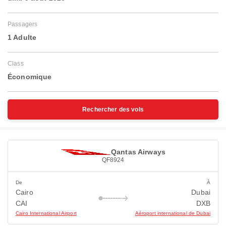
Passagers
1 Adulte
Class
Économique
Rechercher des vols
Qantas Airways
QF8924
De
À
Cairo
Dubai
CAI
DXB
Cairo International Airport
Aéroport international de Dubai