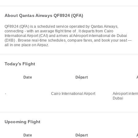
About Qantas Airways QF8924 (QFA)
QF8924
(
QFA
) is a scheduled service operated by
Qantas Airways
,
connecting
-
with an average flight time of
. It departs from
Cairo
International Airport (CAI)
and arrives at
Aéroport international de Dubai
(DXB)
. Browse real-time schedules, compare fares, and book your seat —
all in one place on Airpaz.
Today’s Flight
Date
Départ
-
Cairo International Airport
Aéroport inter
Dubai
Upcoming Flight
Date
Départ