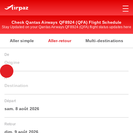
Check Qantas Airways QF8924 (QFA) Flight Schedule
Stay Updated on your Qantas Airways QF8924 (QFA) flight status updates here
Aller simple
Aller-retour
Multi-destinations
De
Origine
À
Destination
Départ
sam. 8 août 2026
Retour
dim. 9 août 2026