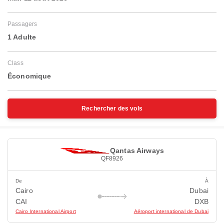
Passagers
1 Adulte
Class
Économique
Rechercher des vols
Qantas Airways
QF8926
De
À
Cairo
Dubai
CAI
DXB
Cairo International Airport
Aéroport international de Dubai