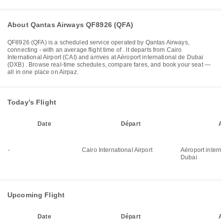
About Qantas Airways QF8926 (QFA)
QF8926
(
QFA
) is a scheduled service operated by
Qantas Airways
,
connecting
-
with an average flight time of
. It departs from
Cairo
International Airport (CAI)
and arrives at
Aéroport international de Dubai
(DXB)
. Browse real-time schedules, compare fares, and book your seat —
all in one place on Airpaz.
Today’s Flight
Date
Départ
-
Cairo International Airport
Aéroport inter
Dubai
Upcoming Flight
Date
Départ