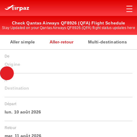
Check Qantas Airways QF8926 (QFA) Flight Schedule
Stay Updated on your Qantas Airways QF8926 (QFA) flight status updates here
Aller simple
Aller-retour
Multi-destinations
De
Origine
À
Destination
Départ
lun. 10 août 2026
Retour
mar. 11 août 2026