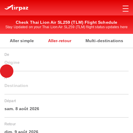
Check Thai Lion Air SL259 (TLM) Flight Schedule
Stay Updated on your Thai Lion Air SL259 (TLM) flight status updates here
Aller simple
Aller-retour
Multi-destinations
De
Origine
À
Destination
Départ
sam. 8 août 2026
Retour
dim. 9 août 2026