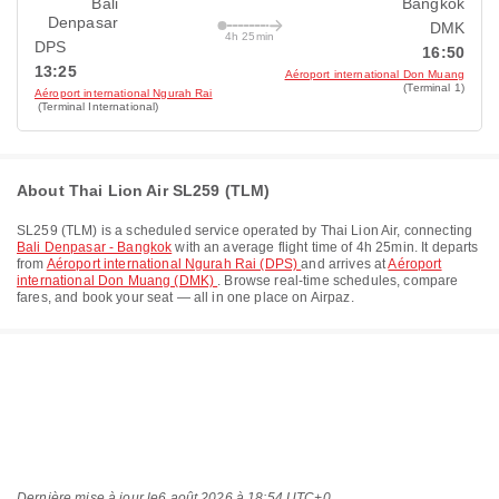
Bali
Bangkok
Denpasar
DMK
4h 25min
DPS
16:50
13:25
Aéroport international Don Muang
(Terminal 1)
Aéroport international Ngurah Rai
(Terminal International)
About Thai Lion Air SL259 (TLM)
SL259
(
TLM
) is a scheduled service operated by
Thai Lion Air
, connecting
Bali Denpasar - Bangkok
with an average flight time of
4h 25min
. It departs
from
Aéroport international Ngurah Rai (DPS)
and arrives at
Aéroport
international Don Muang (DMK)
. Browse real-time schedules, compare
fares, and book your seat — all in one place on Airpaz.
Dernière mise à jour le
6 août 2026 à 18:54 UTC+0