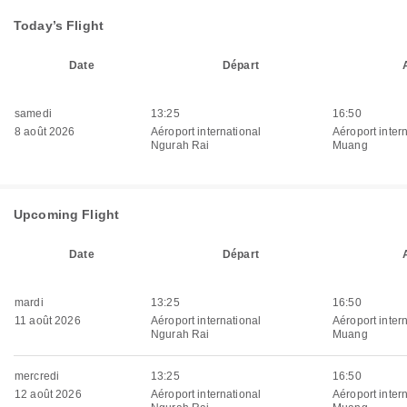
Today’s Flight
Date
Départ
samedi
13:25
16:50
8 août 2026
Aéroport international
Aéroport inter
Ngurah Rai
Muang
Upcoming Flight
Date
Départ
mardi
13:25
16:50
11 août 2026
Aéroport international
Aéroport inter
Ngurah Rai
Muang
mercredi
13:25
16:50
12 août 2026
Aéroport international
Aéroport inter