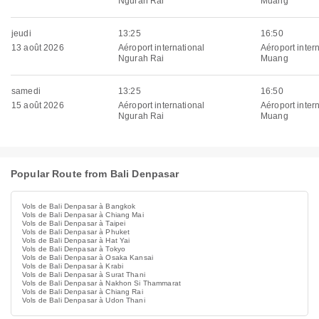
Ngurah Rai
Muang
jeudi
13:25
16:50
13 août 2026
Aéroport international
Aéroport inter
Ngurah Rai
Muang
samedi
13:25
16:50
15 août 2026
Aéroport international
Aéroport inter
Ngurah Rai
Muang
Popular Route from Bali Denpasar
Vols de Bali Denpasar à Bangkok
Vols de Bali Denpasar à Chiang Mai
Vols de Bali Denpasar à Taipei
Vols de Bali Denpasar à Phuket
Vols de Bali Denpasar à Hat Yai
Vols de Bali Denpasar à Tokyo
Vols de Bali Denpasar à Osaka Kansai
Vols de Bali Denpasar à Krabi
Vols de Bali Denpasar à Surat Thani
Vols de Bali Denpasar à Nakhon Si Thammarat
Vols de Bali Denpasar à Chiang Rai
Vols de Bali Denpasar à Udon Thani