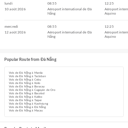
lundi
08:55
12:25
10 août 2026
Aéroport international de Đà
Aéroport inter
Nẵng
Aquino
mercredi
08:55
12:25
12 août 2026
Aéroport international de Đà
Aéroport inter
Nẵng
Aquino
Popular Route from Đà Nẵng
Vols de Đà Nẵng à Manila
Vols de Đà Nẵng à Tacloban
Vols de Đà Nẵng à Cebu
Vols de Đà Nẵng à Iloilo
Vols de Đà Nẵng à Boracay
Vols de Đà Nẵng à Cagayán de Oro
Vols de Đà Nẵng à Bacolod
Vols de Đà Nẵng à Kalibo
Vols de Đà Nẵng à Taipei
Vols de Đà Nẵng à Kaohsiung
Vols de Đà Nẵng à Đà Nẵng
Vols de Đà Nẵng à Macau