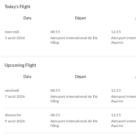
Today’s Flight
Date
Départ
mercredi
08:55
12:25
5 août 2026
Aéroport international de Đà
Aéroport inter
Nẵng
Aquino
Upcoming Flight
Date
Départ
vendredi
08:55
12:25
7 août 2026
Aéroport international de Đà
Aéroport inter
Nẵng
Aquino
dimanche
08:55
12:25
9 août 2026
Aéroport international de Đà
Aéroport inter
Nẵng
Aquino