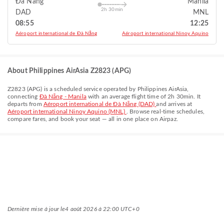
Đà Nẵng
Manila
2h 30min
DAD
MNL
08:55
12:25
Aéroport international de Đà Nẵng
Aéroport international Ninoy Aquino
About Philippines AirAsia Z2823 (APG)
Z2823
(
APG
) is a scheduled service operated by
Philippines AirAsia
,
connecting
Đà Nẵng - Manila
with an average flight time of
2h 30min
. It
departs from
Aéroport international de Đà Nẵng (DAD)
and arrives at
Aéroport international Ninoy Aquino (MNL)
. Browse real-time schedules,
compare fares, and book your seat — all in one place on Airpaz.
Dernière mise à jour le
4 août 2026 à 22:00 UTC+0