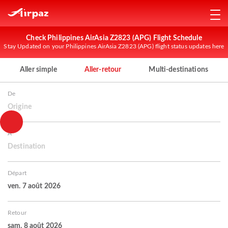
Check Philippines AirAsia Z2823 (APG) Flight Schedule
Stay Updated on your Philippines AirAsia Z2823 (APG) flight status updates here
Aller simple
Aller-retour
Multi-destinations
De
Origine
À
Destination
Départ
ven. 7 août 2026
Retour
sam. 8 août 2026