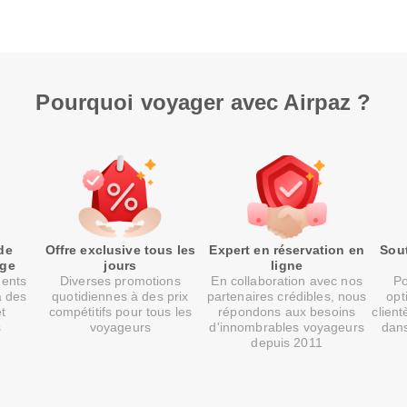
Pourquoi voyager avec Airpaz ?
de
Offre exclusive tous les
Expert en réservation en
Sout
age
jours
ligne
ments
Diverses promotions
En collaboration avec nos
Po
à des
quotidiennes à des prix
partenaires crédibles, nous
opt
et
compétitifs pour tous les
répondons aux besoins
client
s
voyageurs
d'innombrables voyageurs
dans
depuis 2011