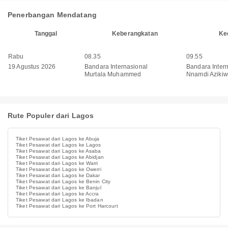
Penerbangan Mendatang
Tanggal
Keberangkatan
Ke
Rabu
08.35
09.55
19 Agustus 2026
Bandara Internasional
Bandara Inter
Murtala Muhammed
Nnamdi Aziki
Rute Populer dari Lagos
Tiket Pesawat dari Lagos ke Abuja
Tiket Pesawat dari Lagos ke Lagos
Tiket Pesawat dari Lagos ke Asaba
Tiket Pesawat dari Lagos ke Abidjan
Tiket Pesawat dari Lagos ke Warri
Tiket Pesawat dari Lagos ke Owerri
Tiket Pesawat dari Lagos ke Dakar
Tiket Pesawat dari Lagos ke Benin City
Tiket Pesawat dari Lagos ke Banjul
Tiket Pesawat dari Lagos ke Accra
Tiket Pesawat dari Lagos ke Ibadan
Tiket Pesawat dari Lagos ke Port Harcourt