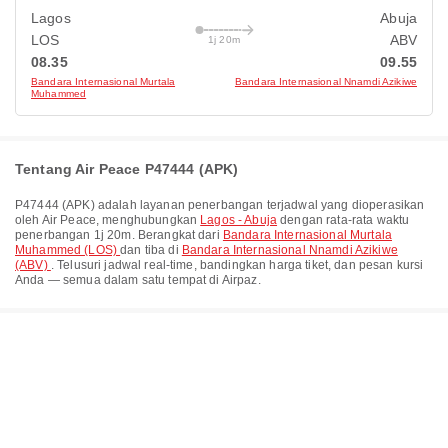
Lagos
Abuja
LOS
ABV
1j 20m
08.35
09.55
Bandara Internasional Murtala
Bandara Internasional Nnamdi Azikiwe
Muhammed
Tentang Air Peace P47444 (APK)
P47444
(
APK
) adalah layanan penerbangan terjadwal yang dioperasikan
oleh
Air Peace
, menghubungkan
Lagos - Abuja
dengan rata-rata waktu
penerbangan
1j 20m
. Berangkat dari
Bandara Internasional Murtala
Muhammed (LOS)
dan tiba di
Bandara Internasional Nnamdi Azikiwe
(ABV)
. Telusuri jadwal real-time, bandingkan harga tiket, dan pesan kursi
Anda — semua dalam satu tempat di Airpaz.