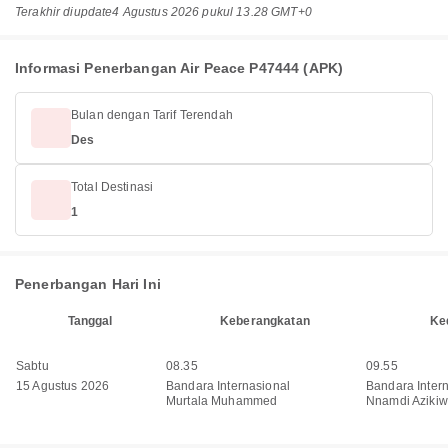
Terakhir diupdate
4 Agustus 2026 pukul 13.28 GMT+0
Informasi Penerbangan Air Peace P47444 (APK)
Bulan dengan Tarif Terendah
Des
Total Destinasi
1
Penerbangan Hari Ini
Tanggal
Keberangkatan
Ke
Sabtu
08.35
09.55
15 Agustus 2026
Bandara Internasional
Bandara Inter
Murtala Muhammed
Nnamdi Aziki