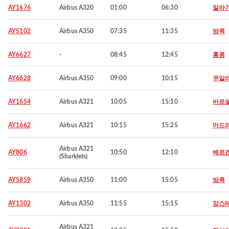
AY1676
Airbus A320
01:00
06:30
말라
AY5102
Airbus A350
07:35
11:35
방콕
AY6627
-
08:45
12:45
홍콩
AY6628
Airbus A350
09:00
10:15
쿠알
AY1654
Airbus A321
10:05
15:10
바르
AY1662
Airbus A321
10:15
15:25
마드
Airbus A321
AY806
10:50
12:10
베르
(Sharklets)
AY5859
Airbus A350
11:00
15:05
방콕
AY1302
Airbus A350
11:55
15:15
암스
Airbus A321