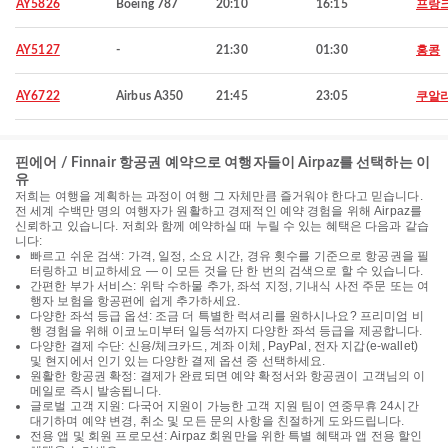
AY5826
Boeing 787
20:10
16:15
프랑크
AY5127
-
21:30
01:30
홍콩
AY6722
Airbus A350
21:45
23:05
쿠알
핀에어 / Finnair 항공권 예약으로 여행자들이 Airpaz를 선택하는 이
유
저희는 여행을 계획하는 과정이 여행 그 자체만큼 즐거워야 한다고 믿습니다.
전 세계 수백만 명의 여행자가 원활하고 경제적인 예약 경험을 위해 Airpaz를
신뢰하고 있습니다. 저희와 함께 예약하실 때 누릴 수 있는 혜택은 다음과 같습
니다:
빠르고 쉬운 검색: 가격, 일정, 소요 시간, 경유 횟수를 기준으로 항공권을 필
터링하고 비교하세요 — 이 모든 것을 단 한 번의 검색으로 할 수 있습니다.
간편한 부가 서비스: 위탁 수하물 추가, 좌석 지정, 기내식 사전 주문 또는 여
행자 보험을 항공편에 쉽게 추가하세요.
다양한 좌석 등급 옵션: 조금 더 특별한 럭셔리를 원하시나요? 프리미엄 비
행 경험을 위해 이코노미부터 일등석까지 다양한 좌석 등급을 제공합니다.
다양한 결제 수단: 신용/체크카드, 계좌 이체, PayPal, 전자 지갑(e-wallet)
및 현지에서 인기 있는 다양한 결제 옵션 중 선택하세요.
원활한 항공권 확정: 결제가 완료되면 예약 확정서와 항공권이 고객님의 이
메일로 즉시 발송됩니다.
글로벌 고객 지원: 다국어 지원이 가능한 고객 지원 팀이 연중무휴 24시간
대기하며 예약 변경, 취소 및 모든 문의 사항을 친절하게 도와드립니다.
전용 앱 및 회원 프로모션: Airpaz 회원만을 위한 특별 혜택과 앱 전용 할인