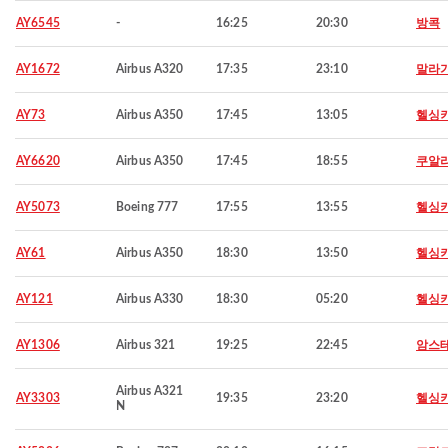
AY6545
-
16:25
20:30
방콕
AY1672
Airbus A320
17:35
23:10
말라
AY73
Airbus A350
17:45
13:05
헬싱
AY6620
Airbus A350
17:45
18:55
쿠알
AY5073
Boeing 777
17:55
13:55
헬싱
AY61
Airbus A350
18:30
13:50
헬싱
AY121
Airbus A330
18:30
05:20
헬싱
AY1306
Airbus 321
19:25
22:45
암스
Airbus A321
AY3303
19:35
23:20
헬싱
N