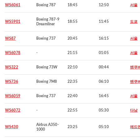
WS6061
Boeing 787
18:45
12:50
서울
Boeing 787-9
WS5901
18:55
11:45
도쿄
Dreamliner
WS87
Boeing 737
20:45
16:15
서울
WS6078
-
21:15
01:05
서울
WS322
Boeing 73W
22:10
00:44
밴쿠
WS736
Boeing 7M8
22:35
06:10
밴쿠
WS6059
Boeing 737
22:40
16:45
서울
WS6072
-
22:55
05:30
다낭
Airbus A350-
WS430
23:25
05:10
에드
1000