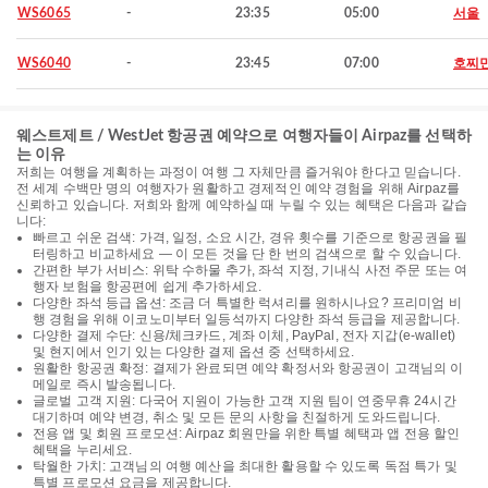
WS6065
-
23:35
05:00
서울
WS6040
-
23:45
07:00
호찌
웨스트제트 / WestJet 항공권 예약으로 여행자들이 Airpaz를 선택하
는 이유
저희는 여행을 계획하는 과정이 여행 그 자체만큼 즐거워야 한다고 믿습니다.
전 세계 수백만 명의 여행자가 원활하고 경제적인 예약 경험을 위해 Airpaz를
신뢰하고 있습니다. 저희와 함께 예약하실 때 누릴 수 있는 혜택은 다음과 같습
니다:
빠르고 쉬운 검색: 가격, 일정, 소요 시간, 경유 횟수를 기준으로 항공권을 필
터링하고 비교하세요 — 이 모든 것을 단 한 번의 검색으로 할 수 있습니다.
간편한 부가 서비스: 위탁 수하물 추가, 좌석 지정, 기내식 사전 주문 또는 여
행자 보험을 항공편에 쉽게 추가하세요.
다양한 좌석 등급 옵션: 조금 더 특별한 럭셔리를 원하시나요? 프리미엄 비
행 경험을 위해 이코노미부터 일등석까지 다양한 좌석 등급을 제공합니다.
다양한 결제 수단: 신용/체크카드, 계좌 이체, PayPal, 전자 지갑(e-wallet)
및 현지에서 인기 있는 다양한 결제 옵션 중 선택하세요.
원활한 항공권 확정: 결제가 완료되면 예약 확정서와 항공권이 고객님의 이
메일로 즉시 발송됩니다.
글로벌 고객 지원: 다국어 지원이 가능한 고객 지원 팀이 연중무휴 24시간
대기하며 예약 변경, 취소 및 모든 문의 사항을 친절하게 도와드립니다.
전용 앱 및 회원 프로모션: Airpaz 회원만을 위한 특별 혜택과 앱 전용 할인
혜택을 누리세요.
탁월한 가치: 고객님의 여행 예산을 최대한 활용할 수 있도록 독점 특가 및
특별 프로모션 요금을 제공합니다.