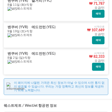
시작으로
밴쿠버 (YVR)
캘거리 (YYC)
₩ 71,787
8월 11일 (화)
직항
요금/인
웨스트제트
예약
시작으로
밴쿠버 (YVR)
에드먼턴 (YEG)
₩ 107,689
9월 19일 (토)
직항
요금/인
웨스트제트
예약
시작으로
밴쿠버 (YVR)
에드먼턴 (YEG)
₩ 82,333
8월 2일 (일)
직항
요금/인
웨스트제트
예약
이 페이지에 나열된 가격은 최신 정보가 아닐 수 있으며 사전 통지 없
이 변경될 수 있습니다. 우리는 가장 정확하고 최신의 정보를 제공하
기 위해 노력합니다.
웨스트제트 / WestJet 항공편 정보