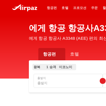
항공편
호텔
프로모션
주문
할
에게 항공 항공사A33
에게 항공 항공사 A3348 (AEE) 편의
항공편
호텔
왕복
1 승객
이코노미
출발지