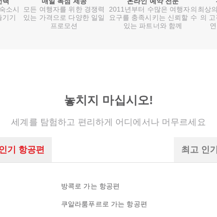
선택
매일 독점 제공
온라인 예약 전문
 숙소시
모든 여행자를 위한 경쟁력
2011년부터 수많은 여행자의
최상의
즐기기
있는 가격으로 다양한 일일
요구를 충족시키는 신뢰할 수
의 고
프로모션
있는 파트너와 함께
연
놓치지 마십시오!
세계를 탐험하고 편리하게 어디에서나 머무르세요
 인기 항공편
최고 인
방콕로 가는 항공편
쿠알라룸푸르로 가는 항공편