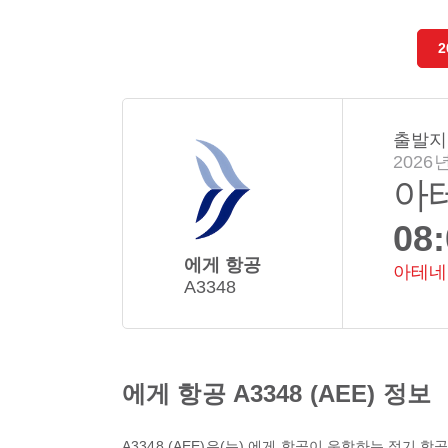
2
출발지
2026년
아
08
에게 항공
아테네
A3348
에게 항공 A3348 (AEE) 정보
A3348
(
AEE
)은(는)
에게 항공
이 운항하는 정기 항