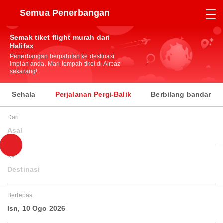
Semua Penerbangan
Semak tiket flight murah dari
Halifax
Penerbangan berpatutan ke destinasi
impian anda. Mari tempah tiket di Airpaz
sekarang!
Sehala
Perjalanan Pergi-Balik
Berbilang bandar
Dari
Asal
Ke
Destinasi
Berlepas
Isn, 10 Ogo 2026