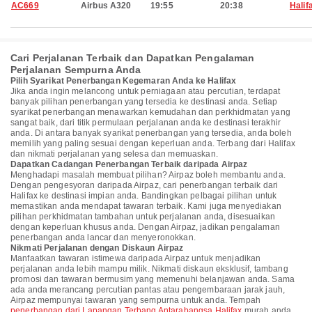
AC669
Airbus A320
19:55
20:38
Halif
Cari Perjalanan Terbaik dan Dapatkan Pengalaman
Perjalanan Sempurna Anda
Pilih Syarikat Penerbangan Kegemaran Anda ke Halifax
Jika anda ingin melancong untuk perniagaan atau percutian, terdapat
banyak pilihan penerbangan yang tersedia ke destinasi anda. Setiap
syarikat penerbangan menawarkan kemudahan dan perkhidmatan yang
sangat baik, dari titik permulaan perjalanan anda ke destinasi terakhir
anda. Di antara banyak syarikat penerbangan yang tersedia, anda boleh
memilih yang paling sesuai dengan keperluan anda. Terbang dari Halifax
dan nikmati perjalanan yang selesa dan memuaskan.
Dapatkan Cadangan Penerbangan Terbaik daripada Airpaz
Menghadapi masalah membuat pilihan? Airpaz boleh membantu anda.
Dengan pengesyoran daripada Airpaz, cari penerbangan terbaik dari
Halifax ke destinasi impian anda. Bandingkan pelbagai pilihan untuk
memastikan anda mendapat tawaran terbaik. Kami juga menyediakan
pilihan perkhidmatan tambahan untuk perjalanan anda, disesuaikan
dengan keperluan khusus anda. Dengan Airpaz, jadikan pengalaman
penerbangan anda lancar dan menyeronokkan.
Nikmati Perjalanan dengan Diskaun Airpaz
Manfaatkan tawaran istimewa daripada Airpaz untuk menjadikan
perjalanan anda lebih mampu milik. Nikmati diskaun eksklusif, tambang
promosi dan tawaran bermusim yang memenuhi belanjawan anda. Sama
ada anda merancang percutian pantas atau pengembaraan jarak jauh,
Airpaz mempunyai tawaran yang sempurna untuk anda. Tempah
penerbangan dari Lapangan Terbang Antarabangsa Halifax
murah anda