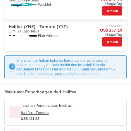
Kha, 13 Ogo
Terus
Harga/Org
WestJet
Tempah
Halifax (YHZ)
Toronto (YYZ)
Bermula dari
US$ 157.19
Jum, 21 Ogo
Terus
Harga/Org
Flair Airlines
Tempah
Sila ambil perhatian bahawa harga yang disenaraikan di
halaman ini mungkin tidak terkini dan tertakluk kepada
perubahan tanpa notis terlebih dahulu. Kami berusaha untuk
memberikan maklumat yang paling tepat dan terkini.
Maklumat Penerbangan dari Halifax
Tawaran Penerbangan Eksklusif
Halifax - Toronto
US$ 111.23