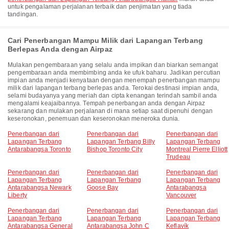
untuk pengalaman perjalanan terbaik dan penjimatan yang tiada
tandingan.
Cari Penerbangan Mampu Milik dari Lapangan Terbang
Berlepas Anda dengan Airpaz
Mulakan pengembaraan yang selalu anda impikan dan biarkan semangat
pengembaraan anda membimbing anda ke ufuk baharu. Jadikan percutian
impian anda menjadi kenyataan dengan menempah penerbangan mampu
milik dari lapangan terbang berlepas anda. Terokai destinasi impian anda,
selami budayanya yang meriah dan cipta kenangan terindah sambil anda
mengalami keajaibannya. Tempah penerbangan anda dengan Airpaz
sekarang dan mulakan perjalanan di mana setiap saat dipenuhi dengan
keseronokan, penemuan dan keseronokan meneroka dunia.
Penerbangan dari
Penerbangan dari
Penerbangan dari
Lapangan Terbang
Lapangan Terbang Billy
Lapangan Terbang
Antarabangsa Toronto
Bishop Toronto City
Montreal Pierre Elliott
Trudeau
Penerbangan dari
Penerbangan dari
Penerbangan dari
Lapangan Terbang
Lapangan Terbang
Lapangan Terbang
Antarabangsa Newark
Goose Bay
Antarabangsa
Liberty
Vancouver
Penerbangan dari
Penerbangan dari
Penerbangan dari
Lapangan Terbang
Lapangan Terbang
Lapangan Terbang
Antarabangsa General
Antarabangsa John C
Keflavík