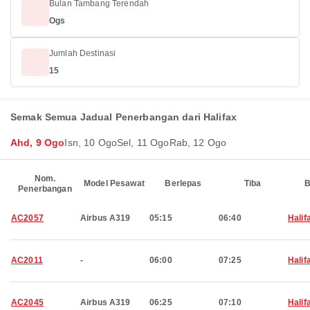
Bulan Tambang Terendah
Ogs
Jumlah Destinasi
15
Semak Semua Jadual Penerbangan dari Halifax
Ahd, 9 Ogo
Isn, 10 Ogo
Sel, 11 Ogo
Rab, 12 Ogo
Nom.
Model Pesawat
Berlepas
Tiba
B
Penerbangan
AC2057
Airbus A319
05:15
06:40
Halif
AC2011
-
06:00
07:25
Halif
AC2045
Airbus A319
06:25
07:10
Halif