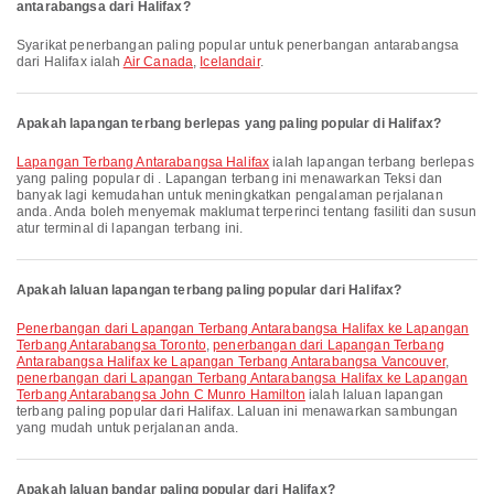
antarabangsa dari Halifax?
Syarikat penerbangan paling popular untuk penerbangan antarabangsa
dari Halifax ialah
Air Canada
,
Icelandair
.
Apakah lapangan terbang berlepas yang paling popular di Halifax?
Lapangan Terbang Antarabangsa Halifax
ialah lapangan terbang berlepas
yang paling popular di . Lapangan terbang ini menawarkan Teksi dan
banyak lagi kemudahan untuk meningkatkan pengalaman perjalanan
anda. Anda boleh menyemak maklumat terperinci tentang fasiliti dan susun
atur terminal di lapangan terbang ini.
Apakah laluan lapangan terbang paling popular dari Halifax?
penerbangan dari Lapangan Terbang Antarabangsa Halifax ke Lapangan
Terbang Antarabangsa Toronto
,
penerbangan dari Lapangan Terbang
Antarabangsa Halifax ke Lapangan Terbang Antarabangsa Vancouver
,
penerbangan dari Lapangan Terbang Antarabangsa Halifax ke Lapangan
Terbang Antarabangsa John C Munro Hamilton
ialah laluan lapangan
terbang paling popular dari Halifax. Laluan ini menawarkan sambungan
yang mudah untuk perjalanan anda.
Apakah laluan bandar paling popular dari Halifax?