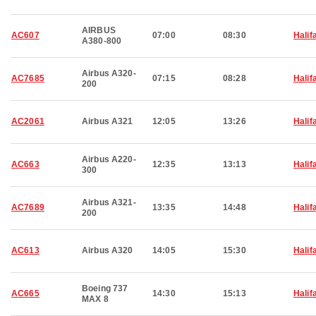
AIRBUS
AC607
07:00
08:30
Halif
A380-800
Airbus A320-
AC7685
07:15
08:28
Halif
200
AC2061
Airbus A321
12:05
13:26
Halif
Airbus A220-
AC663
12:35
13:13
Halif
300
Airbus A321-
AC7689
13:35
14:48
Halif
200
AC613
Airbus A320
14:05
15:30
Halif
Boeing 737
AC665
14:30
15:13
Halif
MAX 8