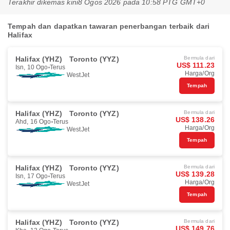
Terakhir dikemas kini
8 Ogos 2026 pada 10:58 PTG GMT+0
Tempah dan dapatkan tawaran penerbangan terbaik dari
Halifax
Halifax (YHZ)
Toronto (YYZ)
Bermula dari
US$ 111.23
Isn, 10 Ogo
Terus
Harga/Org
WestJet
Tempah
Halifax (YHZ)
Toronto (YYZ)
Bermula dari
US$ 138.26
Ahd, 16 Ogo
Terus
Harga/Org
WestJet
Tempah
Halifax (YHZ)
Toronto (YYZ)
Bermula dari
US$ 139.28
Isn, 17 Ogo
Terus
Harga/Org
WestJet
Tempah
Halifax (YHZ)
Toronto (YYZ)
Bermula dari
US$ 149.76