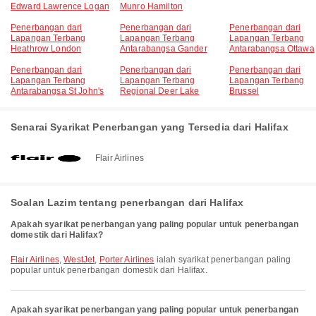
Edward Lawrence Logan
Munro Hamilton
Penerbangan dari
Penerbangan dari
Penerbangan dari
Lapangan Terbang
Lapangan Terbang
Lapangan Terbang
Heathrow London
Antarabangsa Gander
Antarabangsa Ottawa
Penerbangan dari
Penerbangan dari
Penerbangan dari
Lapangan Terbang
Lapangan Terbang
Lapangan Terbang
Antarabangsa St John's
Regional Deer Lake
Brussel
Senarai Syarikat Penerbangan yang Tersedia dari Halifax
Flair Airlines
Soalan Lazim tentang penerbangan dari Halifax
Apakah syarikat penerbangan yang paling popular untuk penerbangan
domestik dari Halifax?
Flair Airlines
,
WestJet
,
Porter Airlines
ialah syarikat penerbangan paling
popular untuk penerbangan domestik dari Halifax.
Apakah syarikat penerbangan yang paling popular untuk penerbangan