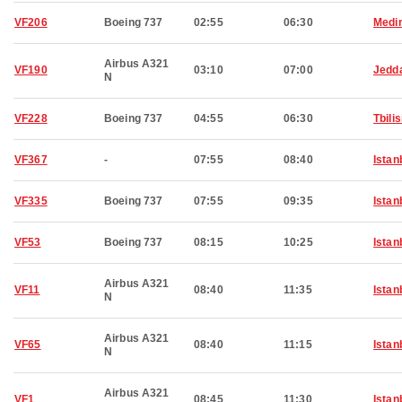
VF206
Boeing 737
02:55
06:30
Medi
Airbus A321
VF190
03:10
07:00
Jedd
N
VF228
Boeing 737
04:55
06:30
Tbilis
VF367
-
07:55
08:40
Istan
VF335
Boeing 737
07:55
09:35
Istan
VF53
Boeing 737
08:15
10:25
Istan
Airbus A321
VF11
08:40
11:35
Istan
N
Airbus A321
VF65
08:40
11:15
Istan
N
Airbus A321
VF1
08:45
11:30
Istan