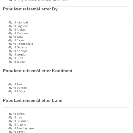
-fly til King Abdulaziz internasjonale lufthavn
Populært reisemål etter By
-fly til Istanbul
-fly til Baghdad
-fly til Algiers
-fly til Moscow
-fly til Baku
-fly til Cairo
-fly til Cappadocia
-fly til Dalaman
-fly til Antalya
-fly til London
-fly til Erbil
-fly til Jeddah
Populært reisemål etter Kontinent
-fly til Asia
-fly til Europe
-fly til Africa
Populært reisemål etter Land
-fly til Tyrkia
-fly til Irak
-fly til Russland
-fly til Algerie
-fly til Aserbajdsjan
-fly til Egypt