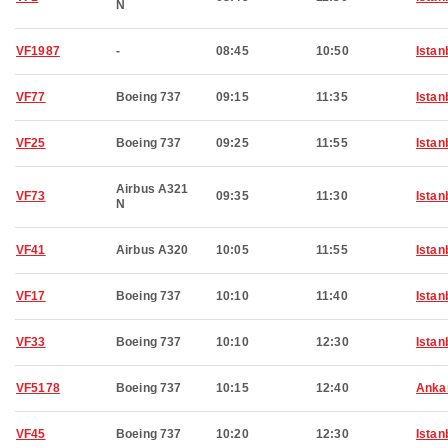
N
VF1987
-
08:45
10:50
Istan
VF77
Boeing 737
09:15
11:35
Istan
VF25
Boeing 737
09:25
11:55
Istan
Airbus A321
VF73
09:35
11:30
Istan
N
VF41
Airbus A320
10:05
11:55
Istan
VF17
Boeing 737
10:10
11:40
Istan
VF33
Boeing 737
10:10
12:30
Istan
VF5178
Boeing 737
10:15
12:40
Anka
VF45
Boeing 737
10:20
12:30
Istan