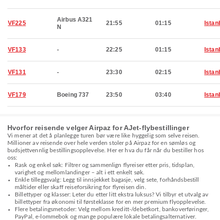
Airbus A321
VF225
21:55
01:15
Istan
N
VF133
-
22:25
01:15
Istan
VF131
-
23:30
02:15
Istan
VF179
Boeing 737
23:50
03:40
Istan
Hvorfor reisende velger Airpaz for AJet-flybestillinger
Vi mener at det å planlegge turen bør være like hyggelig som selve reisen.
Millioner av reisende over hele verden stoler på Airpaz for en sømløs og
budsjettvennlig bestillingsopplevelse. Her er hva du får når du bestiller hos
oss:
Rask og enkel søk: Filtrer og sammenlign flyreiser etter pris, tidsplan,
varighet og mellomlandinger – alt i ett enkelt søk.
Enkle tilleggsvalg: Legg til innsjekket bagasje, velg sete, forhåndsbestill
måltider eller skaff reiseforsikring for flyreisen din.
Billettyper og klasser: Leter du etter litt ekstra luksus? Vi tilbyr et utvalg av
billettyper fra økonomi til førsteklasse for en mer premium flyopplevelse.
Flere betalingsmetoder: Velg mellom kreditt-/debetkort, bankoverføringer,
PayPal, e-lommebok og mange populære lokale betalingsalternativer.