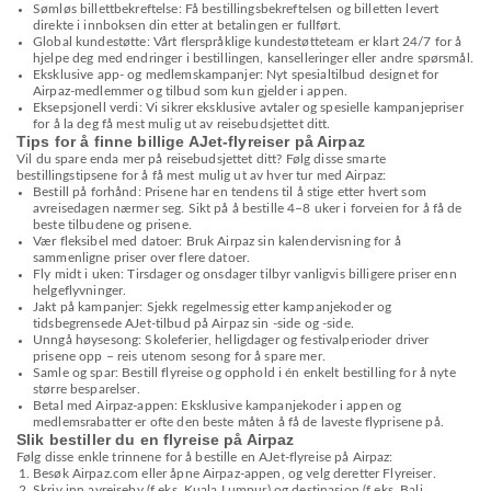
Sømløs billettbekreftelse: Få bestillingsbekreftelsen og billetten levert
direkte i innboksen din etter at betalingen er fullført.
Global kundestøtte: Vårt flerspråklige kundestøtteteam er klart 24/7 for å
hjelpe deg med endringer i bestillingen, kanselleringer eller andre spørsmål.
Eksklusive app- og medlemskampanjer: Nyt spesialtilbud designet for
Airpaz-medlemmer og tilbud som kun gjelder i appen.
Eksepsjonell verdi: Vi sikrer eksklusive avtaler og spesielle kampanjepriser
for å la deg få mest mulig ut av reisebudsjettet ditt.
Tips for å finne billige AJet-flyreiser på Airpaz
Vil du spare enda mer på reisebudsjettet ditt? Følg disse smarte
bestillingstipsene for å få mest mulig ut av hver tur med Airpaz:
Bestill på forhånd: Prisene har en tendens til å stige etter hvert som
avreisedagen nærmer seg. Sikt på å bestille 4–8 uker i forveien for å få de
beste tilbudene og prisene.
Vær fleksibel med datoer: Bruk Airpaz sin kalendervisning for å
sammenligne priser over flere datoer.
Fly midt i uken: Tirsdager og onsdager tilbyr vanligvis billigere priser enn
helgeflyvninger.
Jakt på kampanjer: Sjekk regelmessig etter kampanjekoder og
tidsbegrensede AJet-tilbud på Airpaz sin -side og -side.
Unngå høysesong: Skoleferier, helligdager og festivalperioder driver
prisene opp – reis utenom sesong for å spare mer.
Samle og spar: Bestill flyreise og opphold i én enkelt bestilling for å nyte
større besparelser.
Betal med Airpaz-appen: Eksklusive kampanjekoder i appen og
medlemsrabatter er ofte den beste måten å få de laveste flyprisene på.
Slik bestiller du en flyreise på Airpaz
Følg disse enkle trinnene for å bestille en AJet-flyreise på Airpaz:
Besøk Airpaz.com eller åpne Airpaz-appen, og velg deretter Flyreiser.
Skriv inn avreiseby (f.eks. Kuala Lumpur) og destinasjon (f.eks. Bali,