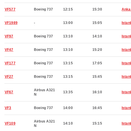
VF577
Boeing 737
12:15
15:30
Anka
VF1989
-
13:00
15:05
Istan
VF97
Boeing 737
13:10
14:10
Istan
VF47
Boeing 737
13:10
15:20
Istan
VF177
Boeing 737
13:15
17:05
Istan
VF27
Boeing 737
13:15
15:45
Istan
Airbus A321
VF67
13:35
16:10
Istan
N
VF3
Boeing 737
14:00
16:45
Istan
Airbus A321
VF109
14:10
15:15
Istan
N