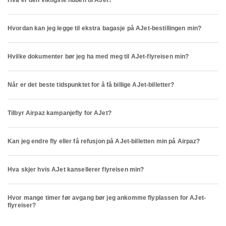
Hva er den viktigste huben til AJet?
Hvordan kan jeg legge til ekstra bagasje på AJet-bestillingen min?
Hvilke dokumenter bør jeg ha med meg til AJet-flyreisen min?
Når er det beste tidspunktet for å få billige AJet-billetter?
Tilbyr Airpaz kampanjefly for AJet?
Kan jeg endre fly eller få refusjon på AJet-billetten min på Airpaz?
Hva skjer hvis AJet kansellerer flyreisen min?
Hvor mange timer før avgang bør jeg ankomme flyplassen for AJet-
flyreiser?