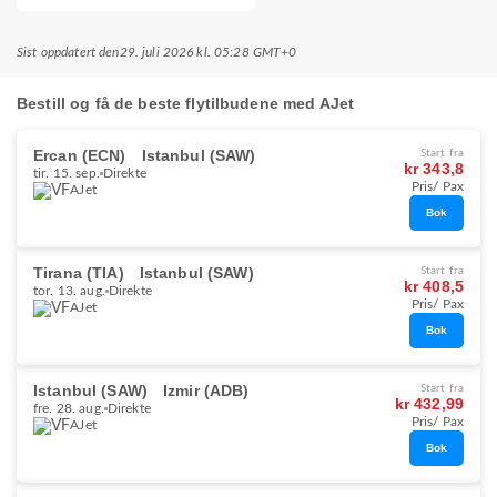
Sist oppdatert den
29. juli 2026 kl. 05:28 GMT+0
Bestill og få de beste flytilbudene med AJet
Ercan (ECN)
Istanbul (SAW)
Start fra
kr 343,8
tir. 15. sep.
Direkte
Pris/ Pax
AJet
Bok
Tirana (TIA)
Istanbul (SAW)
Start fra
kr 408,5
tor. 13. aug.
Direkte
Pris/ Pax
AJet
Bok
Istanbul (SAW)
Izmir (ADB)
Start fra
kr 432,99
fre. 28. aug.
Direkte
Pris/ Pax
AJet
Bok