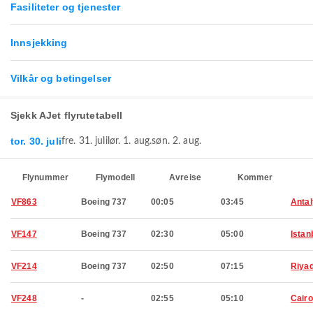
Fasiliteter og tjenester
Innsjekking
Vilkår og betingelser
Sjekk AJet flyrutetabell
tor. 30. juli
fre. 31. juli
lør. 1. aug.
søn. 2. aug.
Flynummer
Flymodell
Avreise
Kommer
VF863
Boeing 737
00:05
03:45
Anta
VF147
Boeing 737
02:30
05:00
Istan
VF214
Boeing 737
02:50
07:15
Riya
VF248
-
02:55
05:10
Cairo