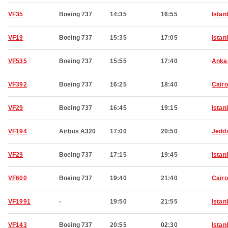
VF35
Boeing 737
14:35
16:55
Istan
VF19
Boeing 737
15:35
17:05
Istan
VF535
Boeing 737
15:55
17:40
Anka
VF392
Boeing 737
16:25
18:40
Cairo
VF29
Boeing 737
16:45
19:15
Istan
VF194
Airbus A320
17:00
20:50
Jedd
VF29
Boeing 737
17:15
19:45
Istan
VF600
Boeing 737
19:40
21:40
Cairo
VF1991
-
19:50
21:55
Istan
VF143
Boeing 737
20:55
02:30
Istan