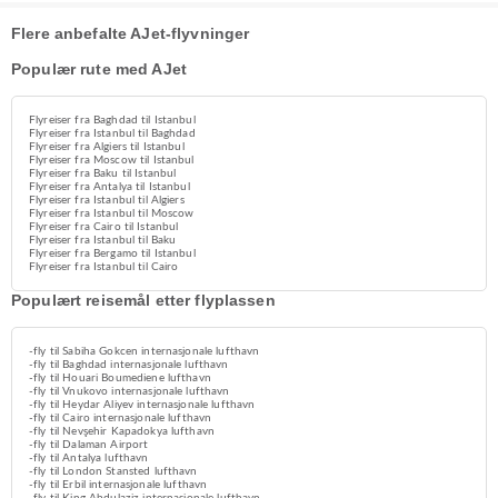
Flere anbefalte AJet-flyvninger
Populær rute med AJet
Flyreiser fra Baghdad til Istanbul
Flyreiser fra Istanbul til Baghdad
Flyreiser fra Algiers til Istanbul
Flyreiser fra Moscow til Istanbul
Flyreiser fra Baku til Istanbul
Flyreiser fra Antalya til Istanbul
Flyreiser fra Istanbul til Algiers
Flyreiser fra Istanbul til Moscow
Flyreiser fra Cairo til Istanbul
Flyreiser fra Istanbul til Baku
Flyreiser fra Bergamo til Istanbul
Flyreiser fra Istanbul til Cairo
Populært reisemål etter flyplassen
-fly til Sabiha Gokcen internasjonale lufthavn
-fly til Baghdad internasjonale lufthavn
-fly til Houari Boumediene lufthavn
-fly til Vnukovo internasjonale lufthavn
-fly til Heydar Aliyev internasjonale lufthavn
-fly til Cairo internasjonale lufthavn
-fly til Nevşehir Kapadokya lufthavn
-fly til Dalaman Airport
-fly til Antalya lufthavn
-fly til London Stansted lufthavn
-fly til Erbil internasjonale lufthavn