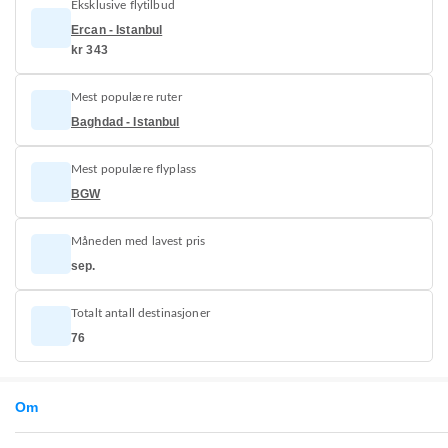
Eksklusive flytilbud
Ercan - Istanbul
kr 343
Mest populære ruter
Baghdad - Istanbul
Mest populære flyplass
BGW
Måneden med lavest pris
sep.
Totalt antall destinasjoner
76
Om