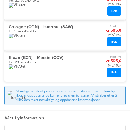
fre. 21. aug.
Direkte
Pris/ Pax
AJet
Bok
Cologne (CGN)
Istanbul (SAW)
Start fra
kr 565,6
tir. 1. sep.
Direkte
Pris/ Pax
AJet
Bok
Ercan (ECN)
Mersin (COV)
Start fra
kr 565,6
fre. 28. aug.
Direkte
Pris/ Pax
AJet
Bok
Vennligst merk at prisene som er oppgitt på denne siden kanskje
ikke er oppdaterte og kan endres uten forvarsel. Vi streber etter å
tilby den mest nøyaktige og oppdaterte informasjonen.
AJet flyinformasjon