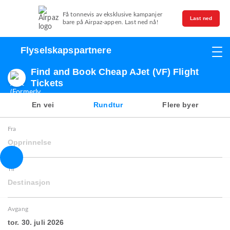
Få tonnevis av eksklusive kampanjer
Last ned
bare på Airpaz-appen. Last ned nå!
Flyselskapspartnere
Find and Book Cheap AJet (VF) Flight
Tickets
En vei
Rundtur
Flere byer
Fra
Opprinnelse
Til
Destinasjon
Avgang
tor. 30. juli 2026