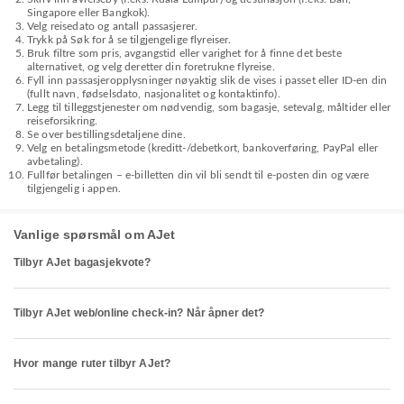
Singapore eller Bangkok).
Velg reisedato og antall passasjerer.
Trykk på Søk for å se tilgjengelige flyreiser.
Bruk filtre som pris, avgangstid eller varighet for å finne det beste
alternativet, og velg deretter din foretrukne flyreise.
Fyll inn passasjeropplysninger nøyaktig slik de vises i passet eller ID-en din
(fullt navn, fødselsdato, nasjonalitet og kontaktinfo).
Legg til tilleggstjenester om nødvendig, som bagasje, setevalg, måltider eller
reiseforsikring.
Se over bestillingsdetaljene dine.
Velg en betalingsmetode (kreditt-/debetkort, bankoverføring, PayPal eller
avbetaling).
Fullfør betalingen – e-billetten din vil bli sendt til e-posten din og være
tilgjengelig i appen.
Vanlige spørsmål om AJet
Tilbyr AJet bagasjekvote?
Tilbyr AJet web/online check-in? Når åpner det?
Hvor mange ruter tilbyr AJet?