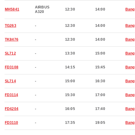
AIRBUS
MH5841
12:30
14:00
Bang
A320
TG263
-
12:30
14:00
Bang
TK8476
-
12:30
14:00
Bang
SL712
-
13:30
15:00
Bang
FD3108
-
14:15
15:45
Bang
SL714
-
15:00
16:30
Bang
FD3114
-
15:30
17:00
Bang
FD4204
-
16:05
17:40
Bang
FD3110
-
17:35
19:05
Bang