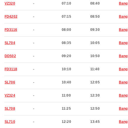
VZ320
-
07:10
08:40
Bang
FD4202
-
07:15
08:50
Bang
FD3116
-
08:00
09:30
Bang
SL704
-
08:35
10:05
Bang
DD502
-
09:20
10:50
Bang
FD3118
-
10:10
11:40
Bang
SL706
-
10:40
12:05
Bang
VZ324
-
11:00
12:30
Bang
SL708
-
11:25
12:50
Bang
SL710
-
12:20
13:45
Bang