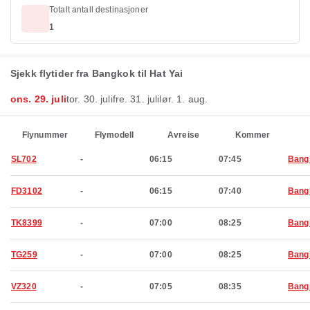
Totalt antall destinasjoner
1
Sjekk flytider fra Bangkok til Hat Yai
ons. 29. juli
tor. 30. juli
fre. 31. juli
lør. 1. aug.
Flynummer
Flymodell
Avreise
Kommer
SL702
-
06:15
07:45
Bang
FD3102
-
06:15
07:40
Bang
TK8399
-
07:00
08:25
Bang
TG259
-
07:00
08:25
Bang
VZ320
-
07:05
08:35
Bang