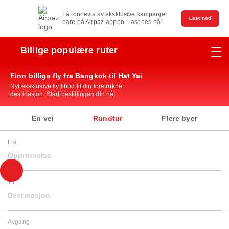
Få tonnevis av eksklusive kampanjer
Last ned
bare på Airpaz-appen. Last ned nå!
Billige populære ruter
Finn billige fly fra Bangkok til Hat Yai
Nyt eksklusive flytilbud til din foretrukne
destinasjon. Start bestillingen din nå!
En vei
Rundtur
Flere byer
Fra
Opprinnelse
Til
Destinasjon
Avgang