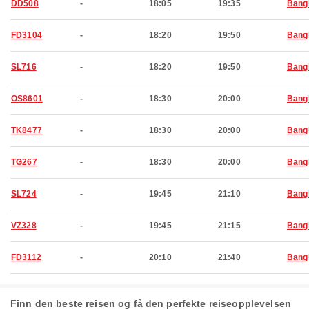
DD508
-
18:05
19:35
Bang
FD3104
-
18:20
19:50
Bang
SL716
-
18:20
19:50
Bang
OS8601
-
18:30
20:00
Bang
TK8477
-
18:30
20:00
Bang
TG267
-
18:30
20:00
Bang
SL724
-
19:45
21:10
Bang
VZ328
-
19:45
21:15
Bang
FD3112
-
20:10
21:40
Bang
Finn den beste reisen og få den perfekte reiseopplevelsen