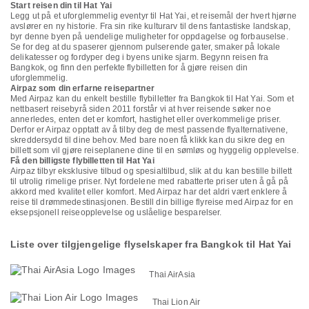
Start reisen din til Hat Yai
Legg ut på et uforglemmelig eventyr til Hat Yai, et reisemål der hvert hjørne
avslører en ny historie. Fra sin rike kulturarv til dens fantastiske landskap,
byr denne byen på uendelige muligheter for oppdagelse og forbauselse.
Se for deg at du spaserer gjennom pulserende gater, smaker på lokale
delikatesser og fordyper deg i byens unike sjarm. Begynn reisen fra
Bangkok, og finn den perfekte flybilletten for å gjøre reisen din
uforglemmelig.
Airpaz som din erfarne reisepartner
Med Airpaz kan du enkelt bestille flybilletter fra Bangkok til Hat Yai. Som et
nettbasert reisebyrå siden 2011 forstår vi at hver reisende søker noe
annerledes, enten det er komfort, hastighet eller overkommelige priser.
Derfor er Airpaz opptatt av å tilby deg de mest passende flyalternativene,
skreddersydd til dine behov. Med bare noen få klikk kan du sikre deg en
billett som vil gjøre reiseplanene dine til en sømløs og hyggelig opplevelse.
Få den billigste flybilletten til Hat Yai
Airpaz tilbyr eksklusive tilbud og spesialtilbud, slik at du kan bestille billett
til utrolig rimelige priser. Nyt fordelene med rabatterte priser uten å gå på
akkord med kvalitet eller komfort. Med Airpaz har det aldri vært enklere å
reise til drømmedestinasjonen. Bestill din billige flyreise med Airpaz for en
eksepsjonell reiseopplevelse og uslåelige besparelser.
Liste over tilgjengelige flyselskaper fra Bangkok til Hat Yai
Thai AirAsia
Thai Lion Air