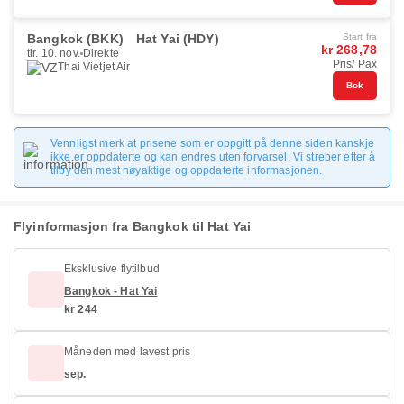
Bangkok (BKK)
Hat Yai (HDY)
Start fra
kr 268,78
tir. 10. nov.
Direkte
Pris/ Pax
Thai Vietjet Air
Bok
Vennligst merk at prisene som er oppgitt på denne siden kanskje
ikke er oppdaterte og kan endres uten forvarsel. Vi streber etter å
tilby den mest nøyaktige og oppdaterte informasjonen.
Flyinformasjon fra Bangkok til Hat Yai
Eksklusive flytilbud
Bangkok - Hat Yai
kr 244
Måneden med lavest pris
sep.