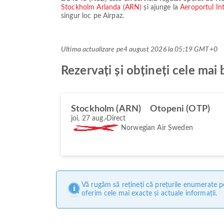
Stockholm Arlanda (ARN)
și ajunge la
Aeroportul In
singur loc pe Airpaz.
Ultima actualizare pe
4 august 2026 la 05:19 GMT+0
Rezervați și obțineți cele m
Stockholm (ARN)
Otopeni (OTP)
joi, 27 aug.
Direct
Norwegian Air Sweden
Vă rugăm să rețineți că prețurile enumerate pe
oferim cele mai exacte și actuale informații.