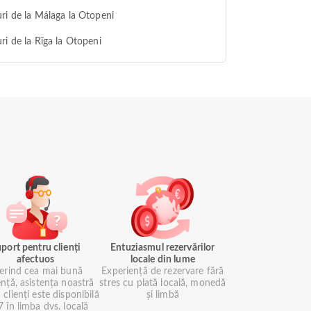
ri de la Málaga la Otopeni
ri de la Rīga la Otopeni
port pentru clienți
Entuziasmul rezervărilor
afectuos
locale din lume
erind cea mai bună
Experiență de rezervare fără
ență, asistența noastră
stres cu plată locală, monedă
 clienți este disponibilă
și limbă
 în limba dvs. locală