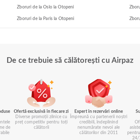
Zboruri de la Oslo la Otopeni
Zboru
Zboruri de la Paris la Otopeni
Zboru
De ce trebuie să călătorești cu Airpaz
roduse
Ofertă exclusivă în fiecare zi
Expert în rezervări online
Su
Diverse promoții zilnice cu
Împreună cu partenerii noștri
ntele
preț competitiv pentru toți
credibili, îndeplinind
Of
ne de
călătorii
nenumărate nevoi ale
asist
rabile
călătorilor din 2011
pentru
24/7