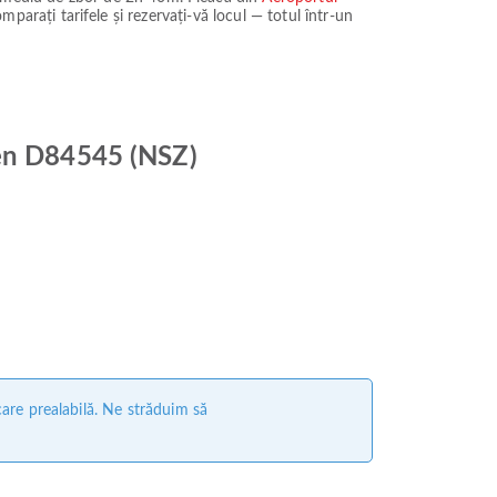
omparați tarifele și rezervați-vă locul — totul într-un
den D84545 (NSZ)
care prealabilă. Ne străduim să