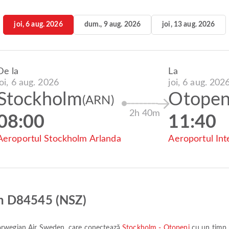
joi, 6 aug. 2026
dum., 9 aug. 2026
joi, 13 aug. 2026
De la
La
joi, 6 aug. 2026
joi, 6 aug. 202
Stockholm
Otopen
(ARN)
2h 40m
08:00
11:40
Aeroportul Stockholm Arlanda
Aeroportul Int
n D84545 (NSZ)
rwegian Air Sweden
, care conectează
Stockholm - Otopeni
cu un timp