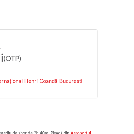
6
i
(OTP)
ernațional Henri Coandă București
 mediu de zbor de
2h 40m
. Pleacă din
Aeroportul