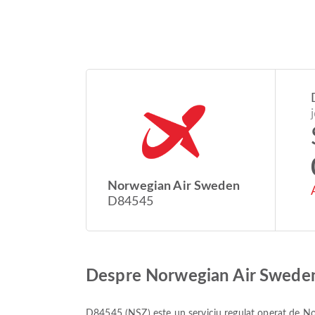
Norwegian Air Sweden
D84545
Despre Norwegian Air Swede
D84545
(
NSZ
) este un serviciu regulat operat de
No