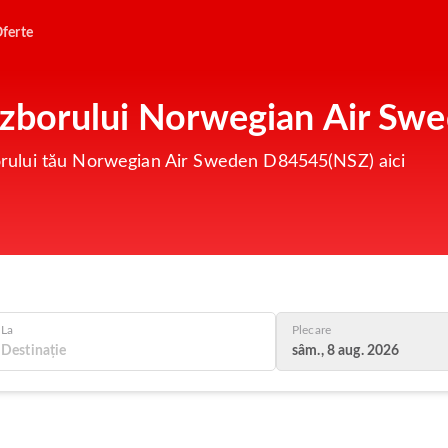
ferte
l zborului Norwegian Air S
zborului tău Norwegian Air Sweden D84545(NSZ) aici
La
Plecare
sâm., 8 aug. 2026