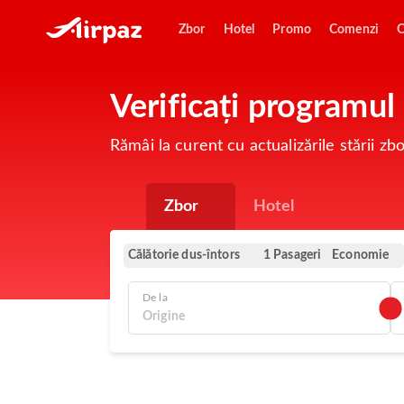
Zbor
Hotel
Promo
Comenzi
O
Verificați programu
Rămâi la curent cu actualizările stării 
Zbor
Hotel
Călătorie dus-întors
Economie
1 Pasageri
De la