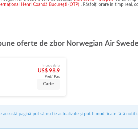
ternațional Henri Coandă București (OTP)
. Răsfoiți orare în timp real, c
ai bune oferte de zbor Norwegian Air Swe
Începe de la
US$ 98.9
Preț/ Pax
Carte
 această pagină pot să nu fie actualizate și pot fi modificate fără notifi