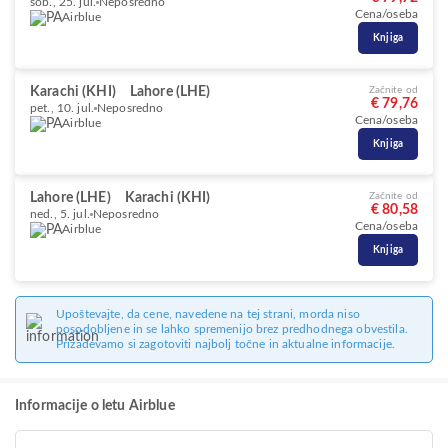
sob., 25. jul.
Neposredno
Cena/oseba
Airblue
Knjiga
Karachi (KHI)
Lahore (LHE)
Začnite od
€ 79,76
pet., 10. jul.
Neposredno
Cena/oseba
Airblue
Knjiga
Lahore (LHE)
Karachi (KHI)
Začnite od
€ 80,58
ned., 5. jul.
Neposredno
Cena/oseba
Airblue
Knjiga
Upoštevajte, da cene, navedene na tej strani, morda niso
posodobljene in se lahko spremenijo brez predhodnega obvestila.
Prizadevamo si zagotoviti najbolj točne in aktualne informacije.
Informacije o letu Airblue