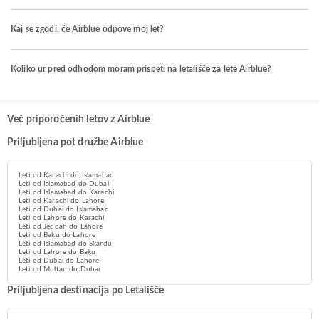
Kaj se zgodi, če Airblue odpove moj let?
Koliko ur pred odhodom moram prispeti na letališče za lete Airblue?
Več priporočenih letov z Airblue
Priljubljena pot družbe Airblue
Leti od Karachi do Islamabad
Leti od Islamabad do Dubai
Leti od Islamabad do Karachi
Leti od Karachi do Lahore
Leti od Dubai do Islamabad
Leti od Lahore do Karachi
Leti od Jeddah do Lahore
Leti od Baku do Lahore
Leti od Islamabad do Skardu
Leti od Lahore do Baku
Leti od Dubai do Lahore
Leti od Multan do Dubai
Priljubljena destinacija po Letališče