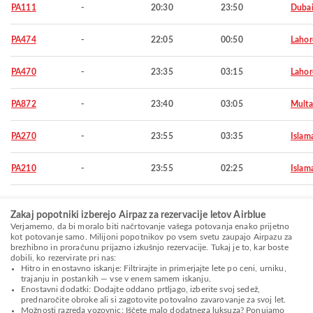
PA111
-
20:30
23:50
Duba
PA474
-
22:05
00:50
Lahor
PA470
-
23:35
03:15
Lahor
PA872
-
23:40
03:05
Mult
PA270
-
23:55
03:35
Islam
PA210
-
23:55
02:25
Islam
Zakaj popotniki izberejo Airpaz za rezervacije letov Airblue
Verjamemo, da bi moralo biti načrtovanje vašega potovanja enako prijetno
kot potovanje samo. Milijoni popotnikov po vsem svetu zaupajo Airpazu za
brezhibno in proračunu prijazno izkušnjo rezervacije. Tukaj je to, kar boste
dobili, ko rezervirate pri nas:
Hitro in enostavno iskanje: Filtrirajte in primerjajte lete po ceni, urniku,
trajanju in postankih — vse v enem samem iskanju.
Enostavni dodatki: Dodajte oddano prtljago, izberite svoj sedež,
prednaročite obroke ali si zagotovite potovalno zavarovanje za svoj let.
Možnosti razreda vozovnic: Iščete malo dodatnega luksuza? Ponujamo