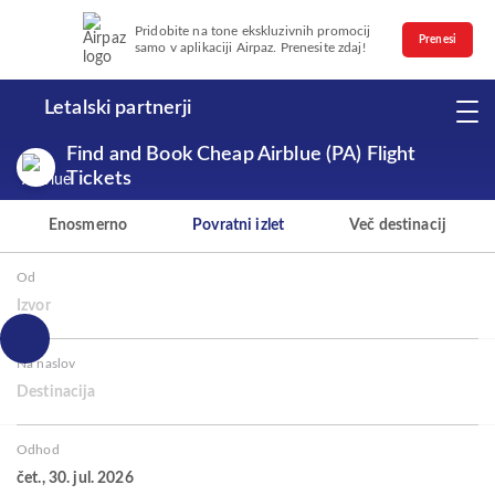
Pridobite na tone ekskluzivnih promocij
Prenesi
samo v aplikaciji Airpaz. Prenesite zdaj!
Letalski partnerji
Find and Book Cheap Airblue (PA) Flight
Tickets
Enosmerno
Povratni izlet
Več destinacij
Od
Izvor
Na naslov
Destinacija
Odhod
čet., 30. jul. 2026