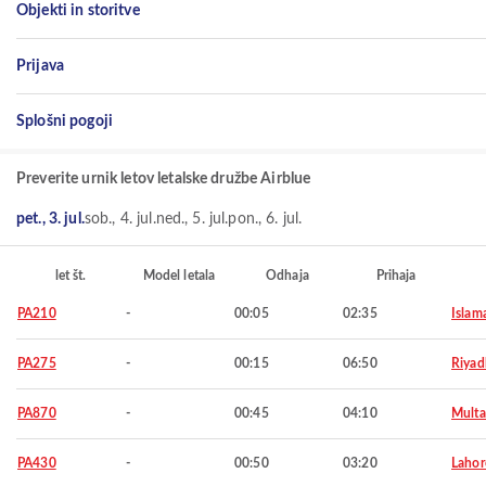
Objekti in storitve
Prijava
Splošni pogoji
Preverite urnik letov letalske družbe Airblue
pet., 3. jul.
sob., 4. jul.
ned., 5. jul.
pon., 6. jul.
let št.
Model letala
Odhaja
Prihaja
PA210
-
00:05
02:35
Islam
PA275
-
00:15
06:50
Riyad
PA870
-
00:45
04:10
Mult
PA430
-
00:50
03:20
Lahor