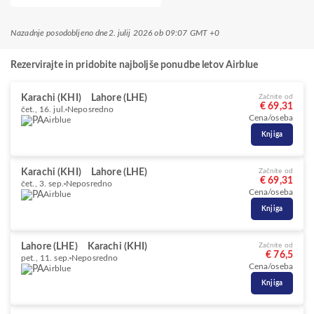
Nazadnje posodobljeno dne
2. julij 2026 ob 09:07 GMT +0
Rezervirajte in pridobite najboljše ponudbe letov Airblue
Karachi (KHI)
Lahore (LHE)
Začnite od
€ 69,31
čet., 16. jul.
Neposredno
Cena/oseba
Airblue
Knjiga
Karachi (KHI)
Lahore (LHE)
Začnite od
€ 69,31
čet., 3. sep.
Neposredno
Cena/oseba
Airblue
Knjiga
Lahore (LHE)
Karachi (KHI)
Začnite od
€ 76,5
pet., 11. sep.
Neposredno
Cena/oseba
Airblue
Knjiga