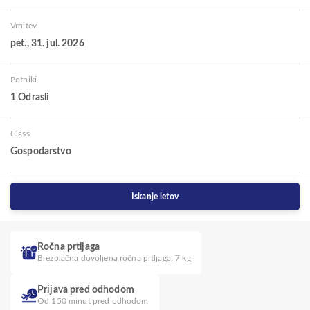
Vrnitev
pet., 31. jul. 2026
Potniki
1 Odrasli
Class
Gospodarstvo
Iskanje letov
Ročna prtljaga
Brezplačna dovoljena ročna prtljaga: 7 kg
Prijava pred odhodom
Od 150 minut pred odhodom