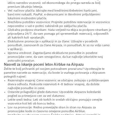
izbiro razredov vozovnic od ekonomskega do prvega razreda za bolj
premium izkušnjo letenja.
Več načinov plačila: Izbirajte med kreditnimi/debetnimi karticami,
bančnimi nakazili, PayPal, e-denarnicami in številnimi priljubljenimi
lokalnimi možnostmi plačila.
Brezhibna potrditev vozovnice: Prejmite potrditev rezervacije in vozovnico
neposredno v vaš e-poštni nabiralnik po zaključku plačila.
Globalna podpora strankam: Naša večjezična ekipa za podporo strankam je
pripravljena 24/7, da vam pomaga pri spremembah rezervacij, odpovedih
ali kakršnih koli vprašanjih.
Ekskluzivne promocije v aplikaciji in za člane: Uživajte v posebnih
ponudbah, zasnovanih za člane Airpaza, in ponudbah, ki so na voljo samo
v aplikaciji.
Izjemna vrednost: Zagotavljamo ekskluzivne ponudbe in posebne
promocijske cene, da vam omogočimo, da kar najbolje izkoristite svoj
potovalni proračun.
Nasveti za iskanje poceni letov Airblue na Airpazu
Želite še bolj prihraniti pri svojem potovalnem proračunu? Upoštevajte te
pametne nasvete za rezervacijo, da boste iz vsakega potovanja z Airpazom
potegnili največ:
Rezervirajte vnaprej: Cene vozovnic se običajno zvišujejo s približevanjem
dneva odhoda. Poskusite rezervirati 4–8 tednov vnaprej, da dobite
najboljše ponudbe in cene.
Ostanite prilagodljivi glede datumov: Uporabite Airpazov koledarski
pogled za primerjavo cen za več datumov.
Letite sredi tedna: Leti ob torkih in sredah običajno ponujajo cenejše
vozovnice kot leti ob koncu tedna.
Lov na promocije: Redno preverjajte stran in stran na Airpazu za
promocijske kode in časovno omejene ponudbe Airblue.