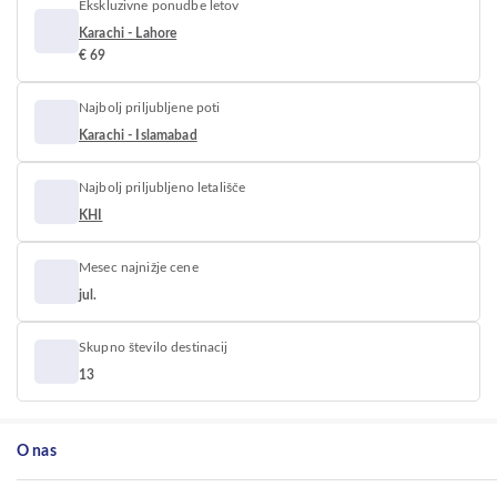
Ekskluzivne ponudbe letov
Karachi - Lahore
€ 69
Najbolj priljubljene poti
Karachi - Islamabad
Najbolj priljubljeno letališče
KHI
Mesec najnižje cene
jul.
Skupno število destinacij
13
O nas