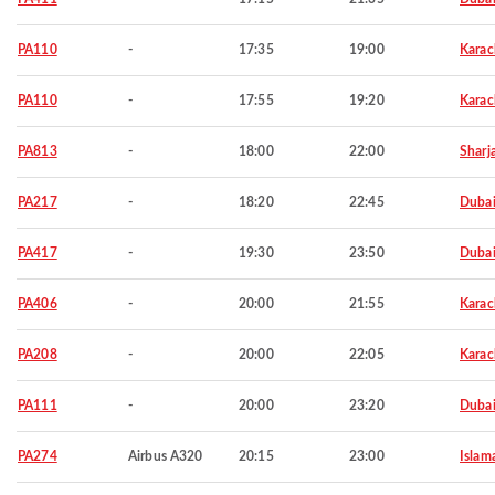
PA110
-
17:35
19:00
Karac
PA110
-
17:55
19:20
Karac
PA813
-
18:00
22:00
Sharj
PA217
-
18:20
22:45
Duba
PA417
-
19:30
23:50
Duba
PA406
-
20:00
21:55
Karac
PA208
-
20:00
22:05
Karac
PA111
-
20:00
23:20
Duba
PA274
Airbus A320
20:15
23:00
Islam