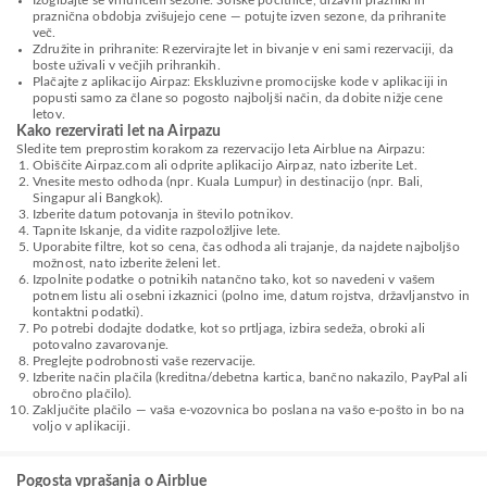
Izogibajte se vrhuncem sezone: Šolske počitnice, državni prazniki in
praznična obdobja zvišujejo cene — potujte izven sezone, da prihranite
več.
Združite in prihranite: Rezervirajte let in bivanje v eni sami rezervaciji, da
boste uživali v večjih prihrankih.
Plačajte z aplikacijo Airpaz: Ekskluzivne promocijske kode v aplikaciji in
popusti samo za člane so pogosto najboljši način, da dobite nižje cene
letov.
Kako rezervirati let na Airpazu
Sledite tem preprostim korakom za rezervacijo leta Airblue na Airpazu:
Obiščite Airpaz.com ali odprite aplikacijo Airpaz, nato izberite Let.
Vnesite mesto odhoda (npr. Kuala Lumpur) in destinacijo (npr. Bali,
Singapur ali Bangkok).
Izberite datum potovanja in število potnikov.
Tapnite Iskanje, da vidite razpoložljive lete.
Uporabite filtre, kot so cena, čas odhoda ali trajanje, da najdete najboljšo
možnost, nato izberite želeni let.
Izpolnite podatke o potnikih natančno tako, kot so navedeni v vašem
potnem listu ali osebni izkaznici (polno ime, datum rojstva, državljanstvo in
kontaktni podatki).
Po potrebi dodajte dodatke, kot so prtljaga, izbira sedeža, obroki ali
potovalno zavarovanje.
Preglejte podrobnosti vaše rezervacije.
Izberite način plačila (kreditna/debetna kartica, bančno nakazilo, PayPal ali
obročno plačilo).
Zaključite plačilo — vaša e-vozovnica bo poslana na vašo e-pošto in bo na
voljo v aplikaciji.
Pogosta vprašanja o Airblue