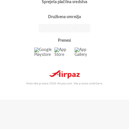
Sprejeta plačilna sredstva
Družbena omrežja
Prenesi
Avtorske pravice 2026 Airpaz.com. Vse pravice pridržane.