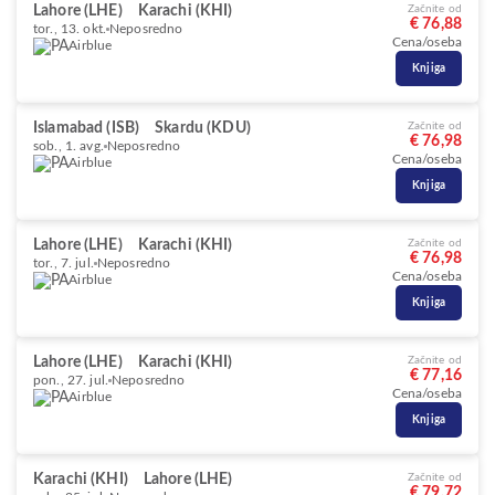
Lahore (LHE)
Karachi (KHI)
Začnite od
€ 76,88
tor., 13. okt.
Neposredno
Cena/oseba
Airblue
Knjiga
Islamabad (ISB)
Skardu (KDU)
Začnite od
€ 76,98
sob., 1. avg.
Neposredno
Cena/oseba
Airblue
Knjiga
Lahore (LHE)
Karachi (KHI)
Začnite od
€ 76,98
tor., 7. jul.
Neposredno
Cena/oseba
Airblue
Knjiga
Lahore (LHE)
Karachi (KHI)
Začnite od
€ 77,16
pon., 27. jul.
Neposredno
Cena/oseba
Airblue
Knjiga
Karachi (KHI)
Lahore (LHE)
Začnite od
€ 79,72