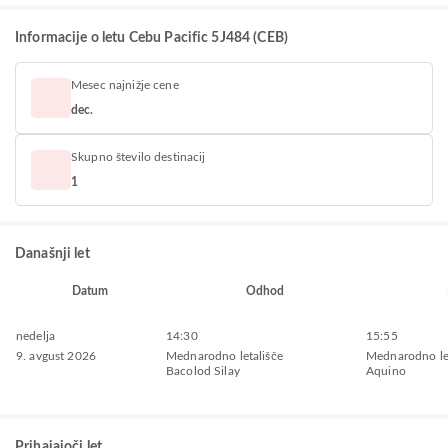
Informacije o letu Cebu Pacific 5J484 (CEB)
Mesec najnižje cene
dec.
Skupno število destinacij
1
Današnji let
Datum
Odhod
nedelja
14:30
15:55
9. avgust 2026
Mednarodno letališče
Mednarodno le
Bacolod Silay
Aquino
Prihajajoči let