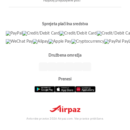
Najbolj priljubljene poti
Sprejeta plačilna sredstva
Družbena omrežja
Prenesi
Avtorske pravice 2026 Airpaz.com. Vse pravice pridržane.