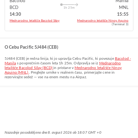
Bacolod
Manila
BCD
MNL
1h 25m
14:30
15:55
Mednarodno letališče Bacolod Silay
Mednarodno letališče Ninoy Aquino
(Terminal 3)
O Cebu Pacific 5J484 (CEB)
5J484
(
CEB
) je redna linija, ki jo upravlja
Cebu Pacific
, ki povezuje
Bacolod -
Manila
s povprečnim časom leta
1h 25m
. Odpravlja se iz
Mednarodno
letališče Bacolod Silay (BCD)
in pristane v
Mednarodno letališče Ninoy
Aquino (MNL)
. Preglejte urnike v realnem času, primerjajte cene in
rezervirajte sedež — vse na enem mestu na Airpaz.
Nazadnje posodobljeno dne
8. avgust 2026 ob 18:07 GMT +0