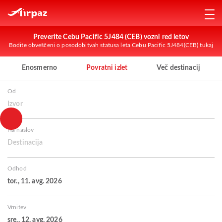
Preverite Cebu Pacific 5J484 (CEB) vozni red letov
Bodite obveščeni o posodobitvah statusa leta Cebu Pacific 5J484(CEB) tukaj
Enosmerno
Povratni izlet
Več destinacij
Od
Izvor
Na naslov
Destinacija
Odhod
tor., 11. avg. 2026
Vrnitev
sre., 12. avg. 2026