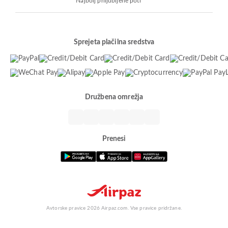
Najbolj priljubljene poti
Sprejeta plačilna sredstva
Družbena omrežja
Prenesi
Avtorske pravice 2026 Airpaz.com. Vse pravice pridržane.