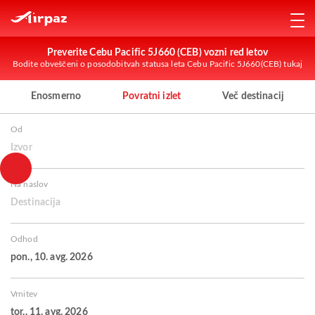
Preverite Cebu Pacific 5J660 (CEB) vozni red letov
Bodite obveščeni o posodobitvah statusa leta Cebu Pacific 5J660(CEB) tukaj
Enosmerno
Povratni izlet
Več destinacij
Od
Izvor
Na naslov
Destinacija
Odhod
pon., 10. avg. 2026
Vrnitev
tor., 11. avg. 2026