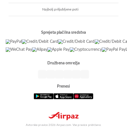
Najbolj priljubljene poti
Sprejeta plačilna sredstva
Družbena omrežja
Prenesi
Avtorske pravice 2026 Airpaz.com. Vse pravice pridržane.