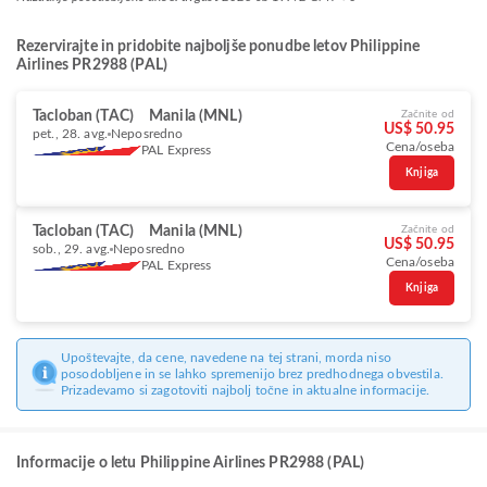
Rezervirajte in pridobite najboljše ponudbe letov Philippine
Airlines PR2988 (PAL)
Tacloban (TAC)
Manila (MNL)
Začnite od
US$ 50.95
pet., 28. avg.
Neposredno
Cena/oseba
PAL Express
Knjiga
Tacloban (TAC)
Manila (MNL)
Začnite od
US$ 50.95
sob., 29. avg.
Neposredno
Cena/oseba
PAL Express
Knjiga
Upoštevajte, da cene, navedene na tej strani, morda niso
posodobljene in se lahko spremenijo brez predhodnega obvestila.
Prizadevamo si zagotoviti najbolj točne in aktualne informacije.
Informacije o letu Philippine Airlines PR2988 (PAL)