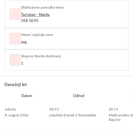
Ekskluzivne ponudbe letov
Tacloban - Manila
US$ 50.95
Mesec najnižje cene
avg.
Skupno število destinacij
1
Današnji let
Datum
Odhod
sobota
18:55
20:15
8. avgust 2026
Letališče Daniel Z Romualdez
Mednarodno le
Aquino