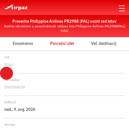
Preverite Philippine Airlines PR2988 (PAL) vozni red letov
Bodite obveščeni o posodobitvah statusa leta Philippine Airlines PR2988(PAL)
tukaj
Enosmerno
Povratni izlet
Več destinacij
Od
Izvor
Na naslov
Destinacija
Odhod
ned., 9. avg. 2026
Vrnitev