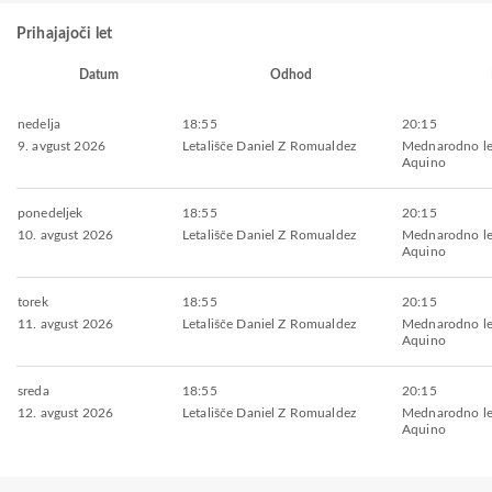
Prihajajoči let
Datum
Odhod
nedelja
18:55
20:15
9. avgust 2026
Letališče Daniel Z Romualdez
Mednarodno le
Aquino
ponedeljek
18:55
20:15
10. avgust 2026
Letališče Daniel Z Romualdez
Mednarodno le
Aquino
torek
18:55
20:15
11. avgust 2026
Letališče Daniel Z Romualdez
Mednarodno le
Aquino
sreda
18:55
20:15
12. avgust 2026
Letališče Daniel Z Romualdez
Mednarodno le
Aquino