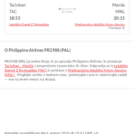
Tacloban
Manila
TAC
MNL
1h 20m
18:55
20:15
Letališče Daniel Z Romualdez
Mednarodno letališče Ninoy Aquino
(Terminal 2)
O Philippine Airlines PR2988 (PAL)
PR2988
(
PAL
) je redna linija, ki jo upravlja
Philippine Airlines
, ki povezuje
Tacloban - Manila
s povprečnim časom leta
1h 20m
. Odpravlja se iz
Letališče
Daniel Z Romualdez (TAC)
in pristane v
Mednarodno letališče Ninoy Aquino
(MNL)
. Preglejte urnike v realnem času, primerjajte cene in rezervirajte sedež
— vse na enem mestu na Airpaz.
Nazadnje posodobljeno dne
6. avgust 2026 ob 19:42 GMT +0