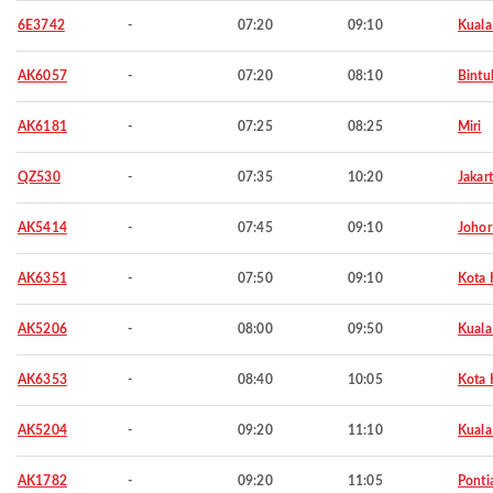
6E3742
-
07:20
09:10
Kuala
AK6057
-
07:20
08:10
Bintu
AK6181
-
07:25
08:25
Miri
QZ530
-
07:35
10:20
Jakar
AK5414
-
07:45
09:10
Johor
AK6351
-
07:50
09:10
Kota 
AK5206
-
08:00
09:50
Kuala
AK6353
-
08:40
10:05
Kota 
AK5204
-
09:20
11:10
Kuala
AK1782
-
09:20
11:05
Ponti