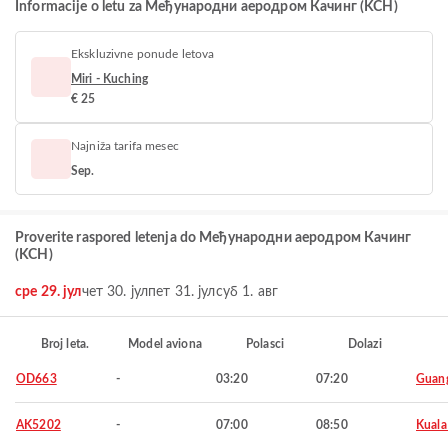
Informacije o letu za Међународни аеродром Качинг (KCH)
Ekskluzivne ponude letova
Miri - Kuching
€ 25
Najniža tarifa mesec
Sep.
Proverite raspored letenja do Међународни аеродром Качинг
(KCH)
сре 29. јул
чет 30. јул
пет 31. јул
суб 1. авг
Broj leta.
Model aviona
Polasci
Dolazi
OD663
-
03:20
07:20
Guan
AK5202
-
07:00
08:50
Kuala