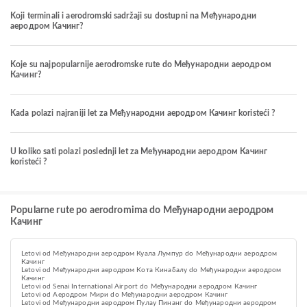
Koji terminali i aerodromski sadržaji su dostupni na Међународни
аеродром Качинг?
Koje su najpopularnije aerodromske rute do Међународни аеродром
Качинг?
Kada polazi najraniji let za Међународни аеродром Качинг koristeći ?
U koliko sati polazi poslednji let za Међународни аеродром Качинг
koristeći ?
Popularne rute po aerodromima do Међународни аеродром
Качинг
Letovi od Међународни аеродром Куала Лумпур do Међународни аеродром
Качинг
Letovi od Међународни аеродром Кота Кинабалу do Међународни аеродром
Качинг
Letovi od Senai International Airport do Међународни аеродром Качинг
Letovi od Aеродром Мири do Међународни аеродром Качинг
Letovi od Међународни аеродром Пулау Пинанг do Међународни аеродром