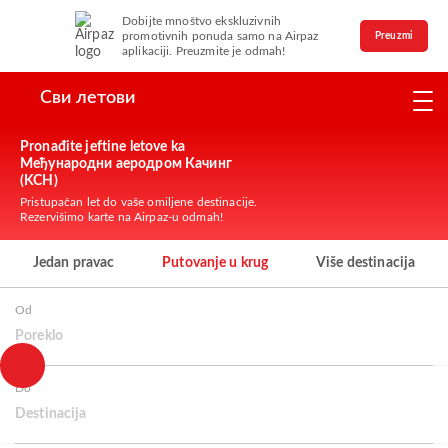
Dobijte mnoštvo ekskluzivnih
promotivnih ponuda samo na Airpaz
Preuzmi
aplikaciji. Preuzmite je odmah!
Сви летови
Pronađite jeftine letove ka
Међународни аеродром Качинг
(KCH)
Pristupačan let do vaše omiljene destinacije.
Rezervišimo karte na Airpaz-u odmah!
Jedan pravac
Putovanje u krug
Više destinacija
Od
Poreklo
Do
Destinacija