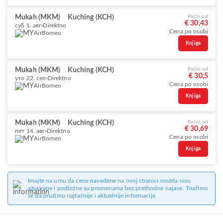
Mukah (MKM)
Kuching (KCH)
Počni od
€ 30,43
суб 1. авг
Direktno
Cena po osobi
AirBorneo
Knjiga
Mukah (MKM)
Kuching (KCH)
Počni od
€ 30,5
уто 22. сеп
Direktno
Cena po osobi
AirBorneo
Knjiga
Mukah (MKM)
Kuching (KCH)
Počni od
€ 30,69
пет 14. авг
Direktno
Cena po osobi
AirBorneo
Knjiga
Imajte na umu da cene navedene na ovoj stranici možda nisu
ažurirane i podložne su promenama bez prethodne najave. Trudimo
se da pružimo najtačnije i aktuelnije informacije.