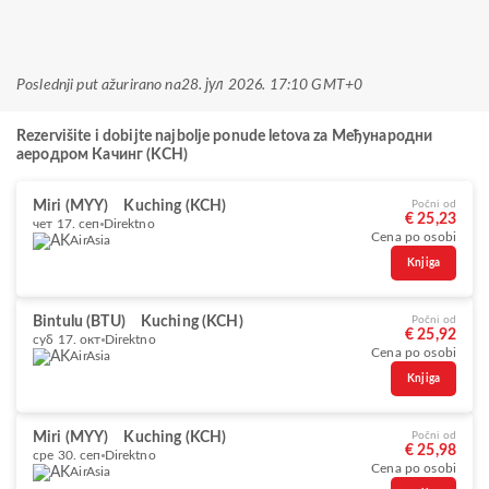
Poslednji put ažurirano na
28. јул 2026. 17:10 GMT+0
Rezervišite i dobijte najbolje ponude letova za Међународни
аеродром Качинг (KCH)
Miri (MYY)
Kuching (KCH)
Počni od
€ 25,23
чет 17. сеп
Direktno
Cena po osobi
AirAsia
Knjiga
Bintulu (BTU)
Kuching (KCH)
Počni od
€ 25,92
суб 17. окт
Direktno
Cena po osobi
AirAsia
Knjiga
Miri (MYY)
Kuching (KCH)
Počni od
€ 25,98
сре 30. сеп
Direktno
Cena po osobi
AirAsia