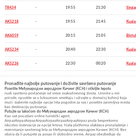
TR434
-
19:55
21:30
Singa
AK5218
-
19:55
21:45
Kuala
AK6059
-
20:15
21:05
Bintu
AK5234
-
20:40
22:30
Kuala
AK5226
-
22:30
00:20
Kuala
Pronađite najbolje putovanje i doživite savršeno putovanje
Posetite Међународни аеродром Качинг (KCH) i otkrijte lepotu
nudi savršeno povlačenje od vreve svakodnevnog života. Uronite u mir
prirode, opustite se u luksuznom smeštaju i uživajte u domaćoj kuhinji koja
muči. Izaberite najbolje opcije leta pogodne za vas i posetite zanimljiva mesta
kao destinaciju putovanja.
Putujte sa lakoćom do Међународни аеродром Качинг (KCH)
Kao vaš pouzdani online turistički agent,
AirpazAirpazAirpazAirpazAirpazAirpazAirpazAirpaz pruža besprekorno
iskustvo rezervacije za opcije letova. Naša platforma olakšava pronalaženje i
rezervisanje savršenog leta za Међународни аеродром Качинг (KCH). Bez
obzira da li putujete za posao ili slobodno vreme, Airpaz obezbeđuje da