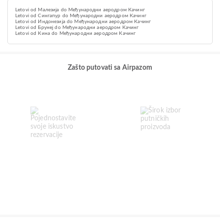
Letovi od Малезија do Међународни аеродром Качинг
Letovi od Сингапур do Међународни аеродром Качинг
Letovi od Индонезија do Међународни аеродром Качинг
Letovi od Брунеј do Међународни аеродром Качинг
Letovi od Кина do Међународни аеродром Качинг
Zašto putovati sa Airpazom