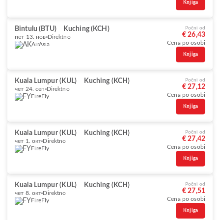
Knjiga
Bintulu (BTU)
Kuching (KCH)
Počni od
€ 26,43
пет 13. нов
Direktno
Cena po osobi
AirAsia
Knjiga
Kuala Lumpur (KUL)
Kuching (KCH)
Počni od
€ 27,12
чет 24. сеп
Direktno
Cena po osobi
FireFly
Knjiga
Kuala Lumpur (KUL)
Kuching (KCH)
Počni od
€ 27,42
чет 1. окт
Direktno
Cena po osobi
FireFly
Knjiga
Kuala Lumpur (KUL)
Kuching (KCH)
Počni od
€ 27,51
чет 8. окт
Direktno
Cena po osobi
FireFly
Knjiga