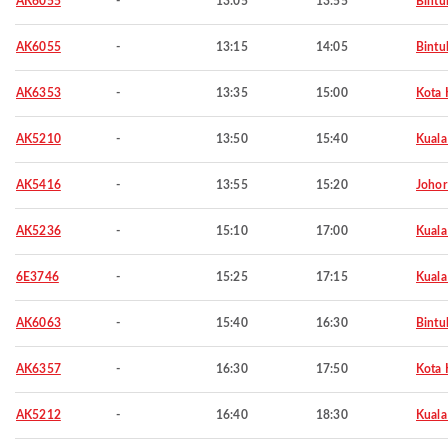
AK6055
-
13:05
13:55
Bintu
AK6055
-
13:15
14:05
Bintu
AK6353
-
13:35
15:00
Kota 
AK5210
-
13:50
15:40
Kuala
AK5416
-
13:55
15:20
Johor
AK5236
-
15:10
17:00
Kuala
6E3746
-
15:25
17:15
Kuala
AK6063
-
15:40
16:30
Bintu
AK6357
-
16:30
17:50
Kota 
AK5212
-
16:40
18:30
Kuala