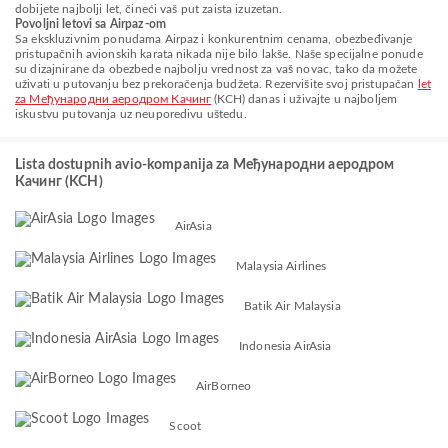
dobijete najbolji let, čineći vaš put zaista izuzetan.
Povoljni letovi sa Airpaz-om
Sa ekskluzivnim ponudama Airpaz i konkurentnim cenama, obezbeđivanje
pristupačnih avionskih karata nikada nije bilo lakše. Naše specijalne ponude
su dizajnirane da obezbede najbolju vrednost za vaš novac, tako da možete
uživati u putovanju bez prekoračenja budžeta. Rezervišite svoj pristupačan
let
za Међународни аеродром Качинг
(KCH) danas i uživajte u najboljem
iskustvu putovanja uz neuporedivu uštedu.
Lista dostupnih avio-kompanija za Међународни аеродром
Качинг (KCH)
AirAsia
Malaysia Airlines
Batik Air Malaysia
Indonesia AirAsia
AirBorneo
Scoot