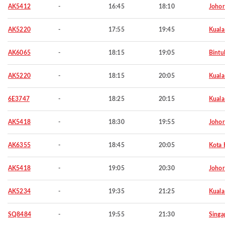
AK5412
-
16:45
18:10
Johor
AK5220
-
17:55
19:45
Kuala
AK6065
-
18:15
19:05
Bintu
AK5220
-
18:15
20:05
Kuala
6E3747
-
18:25
20:15
Kuala
AK5418
-
18:30
19:55
Johor
AK6355
-
18:45
20:05
Kota 
AK5418
-
19:05
20:30
Johor
AK5234
-
19:35
21:25
Kuala
SQ8484
-
19:55
21:30
Singa