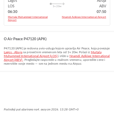
Lagos
Abuja
LOS
ABV
1ч 20м
06:30
07:50
Murtala Muhammed International
Nnamdi Azikiwe International Airport
Airport
O Air Peace P47120 (APK)
P47120
(
APK
) je redovna avio-usluga kojom upravlja
Air Peace
, koja povezuje
Lagos - Abuja
sa prosečnim vremenom leta od
1ч 20м
. Polazi iz
Murtala
Muhammed International Airport (LOS)
i stiže u
Nnamdi Azikiwe International
Airport (ABV)
. Pregledajte rasporede u realnom vremenu, uporedite cene i
rezervišite svoje mesto — sve na jednom mestu na Airpaz.
Poslednji put ažurirano na
4. август 2026. 13:28 GMT+0