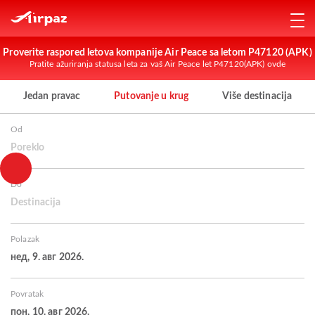
Proverite raspored letova kompanije Air Peace sa letom P47120 (APK)
Pratite ažuriranja statusa leta za vaš Air Peace let P47120(APK) ovde
Jedan pravac
Putovanje u krug
Više destinacija
Od
Poreklo
Do
Destinacija
Polazak
нед, 9. авг 2026.
Povratak
пон, 10. авг 2026.