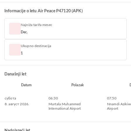
Informacije o letu Air Peace P47120 (APK)
Najniža tarifa mesec
Dec.
Ukupno destinacija
1
Današnji let
Datum
Polazak
субота
06:30
07:50
8. август 2026.
Murtala Muhammed
Nnamdi Azikiwe
International Airport
Airport
Nadolazeći let