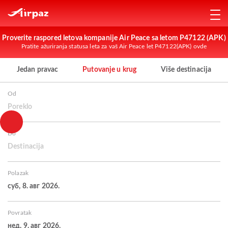
Proverite raspored letova kompanije Air Peace sa letom P47122 (APK)
Pratite ažuriranja statusa leta za vaš Air Peace let P47122(APK) ovde
Jedan pravac
Putovanje u krug
Više destinacija
Od
Poreklo
Do
Destinacija
Polazak
суб, 8. авг 2026.
Povratak
нед, 9. авг 2026.