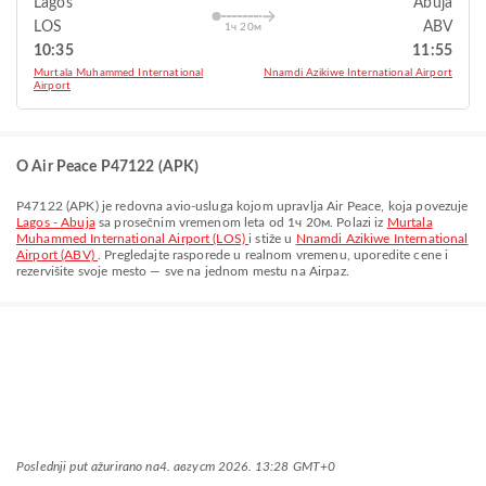
Lagos
Abuja
LOS
ABV
1ч 20м
10:35
11:55
Murtala Muhammed International
Nnamdi Azikiwe International Airport
Airport
O Air Peace P47122 (APK)
P47122
(
APK
) je redovna avio-usluga kojom upravlja
Air Peace
, koja povezuje
Lagos - Abuja
sa prosečnim vremenom leta od
1ч 20м
. Polazi iz
Murtala
Muhammed International Airport (LOS)
i stiže u
Nnamdi Azikiwe International
Airport (ABV)
. Pregledajte rasporede u realnom vremenu, uporedite cene i
rezervišite svoje mesto — sve na jednom mestu na Airpaz.
Poslednji put ažurirano na
4. август 2026. 13:28 GMT+0