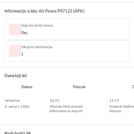
Informacije o letu Air Peace P47122 (APK)
Najniža tarifa mesec
Dec.
Ukupno destinacija
1
Današnji let
Datum
Polazak
четвртак
10:35
11:55
6. август 2026.
Murtala Muhammed
Nnamdi Azikiwe
International Airport
Airport
Nadolazeći let