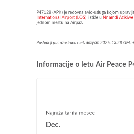
P47128
(
APK
) je redovna avio-usluga kojom upravlj
International Airport (LOS)
i stiže u
Nnamdi Azikiwe 
jednom mestu na Airpaz.
Poslednji put ažurirano na
4. август 2026. 13:28 GMT
Informacije o letu Air Peace 
Najniža tarifa mesec
Dec.