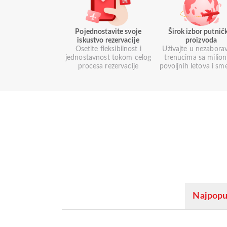
Pojednostavite svoje
Širok izbor putnič
iskustvo rezervacije
proizvoda
Osetite fleksibilnost i
Uživajte u nezabora
jednostavnost tokom celog
trenucima sa milio
procesa rezervacije
povoljnih letova i sm
Najpopul