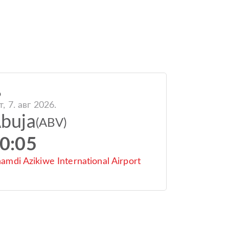
o
т, 7. авг 2026.
buja
(ABV)
0:05
amdi Azikiwe International Airport