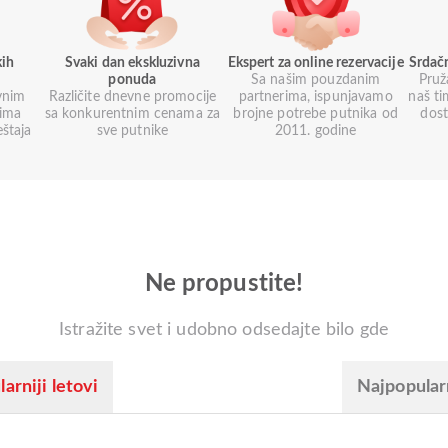
kih
Svaki dan ekskluzivna
Ekspert za online rezervacije
Srdač
ponuda
Sa našim pouzdanim
Pruž
vnim
Različite dnevne promocije
partnerima, ispunjavamo
naš ti
nima
sa konkurentnim cenama za
brojne potrebe putnika od
dos
eštaja
sve putnike
2011. godine
Ne propustite!
Istražite svet i udobno odsedajte bilo gde
arniji letovi
Najpopular