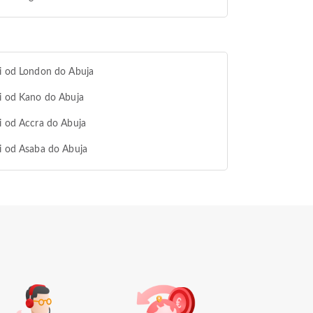
i od London do Abuja
i od Kano do Abuja
i od Accra do Abuja
i od Asaba do Abuja