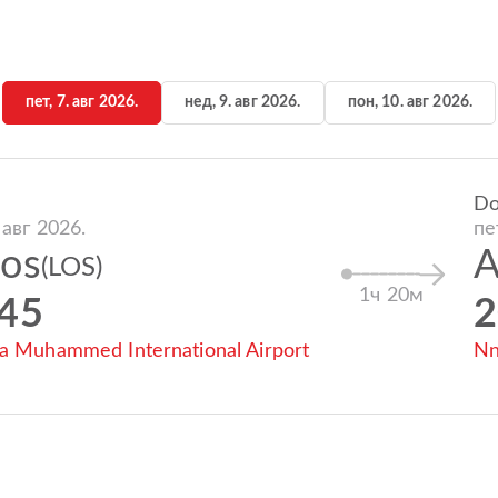
пет, 7. авг 2026.
нед, 9. авг 2026.
пон, 10. авг 2026.
D
 авг 2026.
пе
gos
A
(LOS)
1ч 20м
:45
2
a Muhammed International Airport
Nn