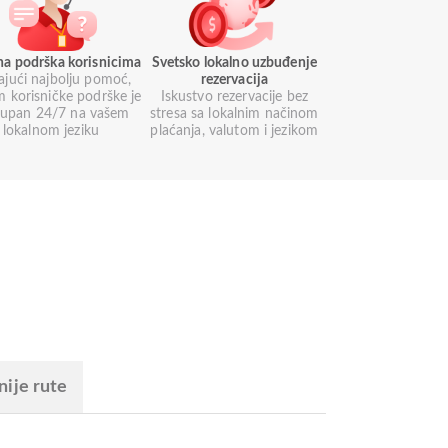
na podrška korisnicima
Svetsko lokalno uzbuđenje
ajući najbolju pomoć,
rezervacija
m korisničke podrške je
Iskustvo rezervacije bez
tupan 24/7 na vašem
stresa sa lokalnim načinom
lokalnom jeziku
plaćanja, valutom i jezikom
nije rute