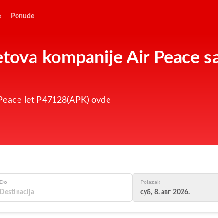
e
Ponude
letova kompanije Air Peace 
ir Peace let P47128(APK) ovde
Do
Polazak
суб, 8. авг 2026.