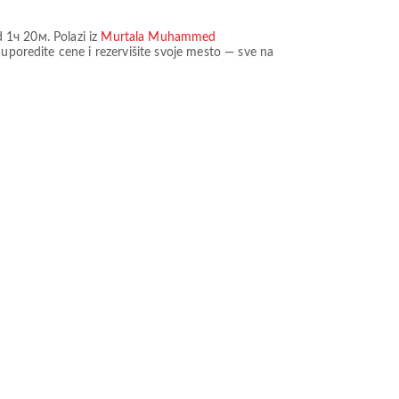
d
1ч 20м
. Polazi iz
Murtala Muhammed
uporedite cene i rezervišite svoje mesto — sve na