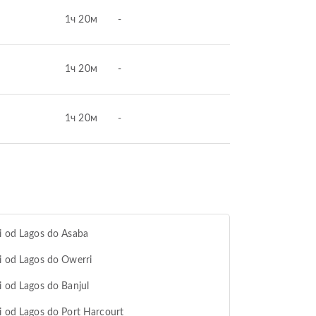
1ч 20м
-
1ч 20м
-
1ч 20м
-
i od Lagos do Asaba
i od Lagos do Owerri
i od Lagos do Banjul
i od Lagos do Port Harcourt