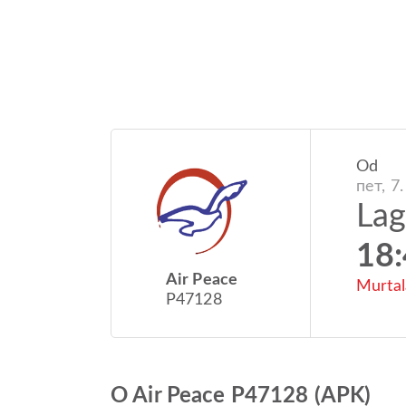
Od
пет, 7.
La
18
Air Peace
Murtal
P47128
O Air Peace P47128 (APK)