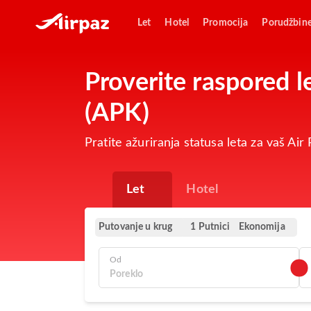
Let
Hotel
Promocija
Porudžbin
Proverite raspored 
(APK)
Pratite ažuriranja statusa leta za vaš A
Let
Hotel
Putovanje u krug
Ekonomija
1 Putnici
Od