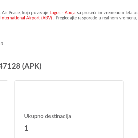
a
Air Peace
, koja povezuje
Lagos - Abuja
sa prosečnim vremenom leta o
International Airport (ABV)
. Pregledajte rasporede u realnom vremenu, 
+0
P47128 (APK)
Ukupno destinacija
1