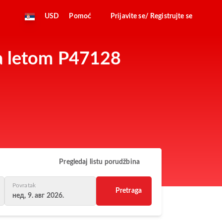
USD
Pomoć
Prijavite se/ Registrujte se
sa letom P47128
Pregledaj listu porudžbina
Povratak
Pretraga
нед, 9. авг 2026.