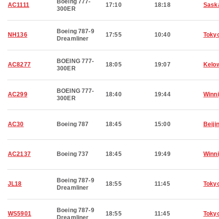
Boeing 777-
AC1111
17:10
18:18
Sask
300ER
Boeing 787-9
NH136
17:55
10:40
Toky
Dreamliner
BOEING 777-
AC8277
18:05
19:07
Kelo
300ER
BOEING 777-
AC299
18:40
19:44
Winn
300ER
AC30
Boeing 787
18:45
15:00
Beiji
AC2137
Boeing 737
18:45
19:49
Winn
Boeing 787-9
JL18
18:55
11:45
Toky
Dreamliner
Boeing 787-9
WS5901
18:55
11:45
Toky
Dreamliner