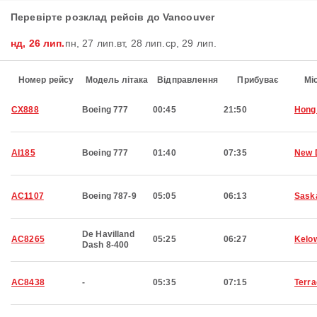
Перевірте розклад рейсів до Vancouver
нд, 26 лип.
пн, 27 лип.
вт, 28 лип.
ср, 29 лип.
Номер рейсу
Модель літака
Відправлення
Прибуває
Мі
CX888
Boeing 777
00:45
21:50
Hong
AI185
Boeing 777
01:40
07:35
New 
AC1107
Boeing 787-9
05:05
06:13
Sask
De Havilland
AC8265
05:25
06:27
Kelo
Dash 8-400
AC8438
-
05:35
07:15
Terr