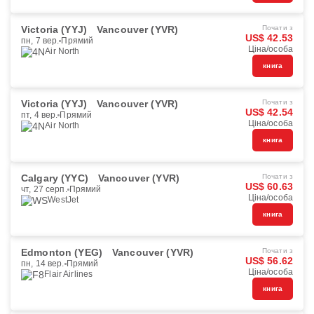
Victoria (YYJ)
Vancouver (YVR)
Почати з
US$ 42.53
пн, 7 вер.
Прямий
Ціна/особа
Air North
книга
Victoria (YYJ)
Vancouver (YVR)
Почати з
US$ 42.54
пт, 4 вер.
Прямий
Ціна/особа
Air North
книга
Calgary (YYC)
Vancouver (YVR)
Почати з
US$ 60.63
чт, 27 серп.
Прямий
Ціна/особа
WestJet
книга
Edmonton (YEG)
Vancouver (YVR)
Почати з
US$ 56.62
пн, 14 вер.
Прямий
Ціна/особа
Flair Airlines
книга