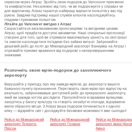
сервісом через Airpaz. Зробіть свою подорож до Vancouver приємною
та комфортною. Незалежно від того, чи ви подорожуєте у справах чи
для відпочинку, Airpaz гарантує найкращі варіанти польотів у вас під
рукою. Завдяки підтримці нашої служби клієнтів насолоджуйтесь
гладким і приємним польотом.
Літайте до Vancouver вигідно з Airpaz
Скористайтеся ексклюзивними пропозиціями та вигідними цінами
Airpaz, щоб придбати доступні авіаквитки. Наші спеціальні пропозиції
створені для того, щоб ви отримали максимальну цінність за свої гроші
та змогли насолодитися поїздкою без зайвих витрат. Забронюйте
дешевий рейс до політ до Міжнародний аеропорт Ванкувер на Airpaz і
отримайте приємні враження від подорожі з неперевершеними
знижками.
Розпочніть свою мрію-подорож до захоплюючого
аеропорту
Вирушайте у пригоду, про яку завжди мріяли, до аеропорту вашого
бажаного пункту призначення. Перетворіть свою мрію про відпустку на
реальність, забронювавши доступний рейс до прекрасного аеропорту,
який ви завжди хотіли дослідити. Прогуляйтеся яскравими вулицями,
зануртесь у багату культуру та створіть незабутні спогади, відчуваючи
магію обраного місця. З Airpaz ваша подорож починається з одного
кліку — відкрийте світ і досліджуйте безмежні можливості вже сьогодні!
Рейси до Міжнародний
Рейси до Міжнародний
Рейси до Міжнародн
аеропорт Торонто-
аеропорт Гонконг
аеропорт імені Ніно
Пірсон
Акіно