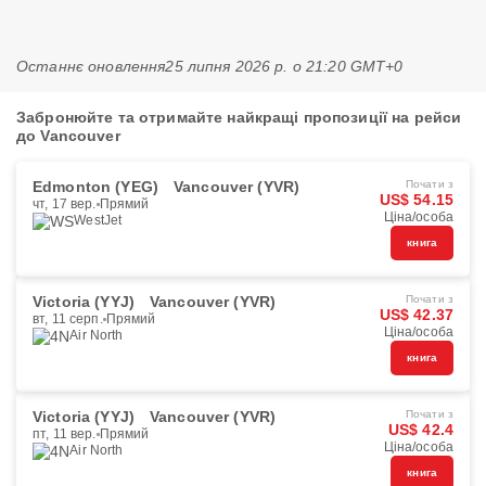
Останнє оновлення
25 липня 2026 р. о 21:20 GMT+0
Забронюйте та отримайте найкращі пропозиції на рейси
до Vancouver
Edmonton (YEG)
Vancouver (YVR)
Почати з
US$ 54.15
чт, 17 вер.
Прямий
Ціна/особа
WestJet
книга
Victoria (YYJ)
Vancouver (YVR)
Почати з
US$ 42.37
вт, 11 серп.
Прямий
Ціна/особа
Air North
книга
Victoria (YYJ)
Vancouver (YVR)
Почати з
US$ 42.4
пт, 11 вер.
Прямий
Ціна/особа
Air North
книга