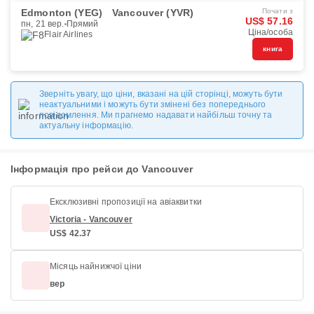
Edmonton (YEG)
Vancouver (YVR)
Почати з
US$ 57.16
пн, 21 вер.
Прямий
Ціна/особа
Flair Airlines
книга
Зверніть увагу, що ціни, вказані на цій сторінці, можуть бути
неактуальними і можуть бути змінені без попереднього
повідомлення. Ми прагнемо надавати найбільш точну та
актуальну інформацію.
Інформація про рейси до Vancouver
Ексклюзивні пропозиції на авіаквитки
Victoria - Vancouver
US$ 42.37
Місяць найнижчої ціни
вер