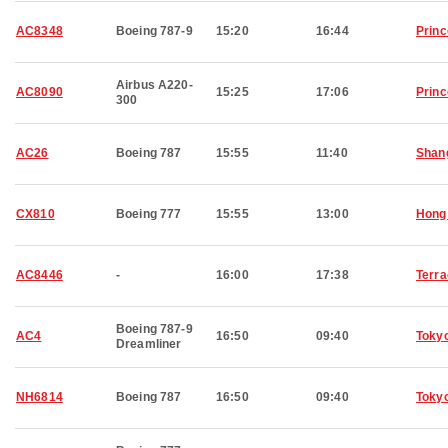
AC8348
Boeing 787-9
15:20
16:44
Prin
Airbus A220-
AC8090
15:25
17:06
Princ
300
AC26
Boeing 787
15:55
11:40
Shan
CX810
Boeing 777
15:55
13:00
Hong
AC8446
-
16:00
17:38
Terr
Boeing 787-9
AC4
16:50
09:40
Toky
Dreamliner
NH6814
Boeing 787
16:50
09:40
Toky