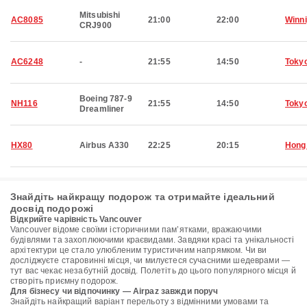
Mitsubishi
AC8085
21:00
22:00
Winn
CRJ900
AC6248
-
21:55
14:50
Toky
Boeing 787-9
NH116
21:55
14:50
Toky
Dreamliner
HX80
Airbus A330
22:25
20:15
Hong
Знайдіть найкращу подорож та отримайте ідеальний
досвід подорожі
Відкрийте чарівність Vancouver
Vancouver відоме своїми історичними пам’ятками, вражаючими
будівлями та захоплюючими краєвидами. Завдяки красі та унікальності
архітектури це стало улюбленим туристичним напрямком. Чи ви
досліджуєте старовинні місця, чи милуєтеся сучасними шедеврами —
тут вас чекає незабутній досвід. Полетіть до цього популярного місця й
створіть приємну подорож.
Для бізнесу чи відпочинку — Airpaz завжди поруч
Знайдіть найкращий варіант перельоту з відмінними умовами та