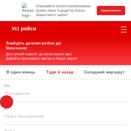
Отримайте безліч ексклюзивних
промо лише в додатку Airpaz .
Завантажити
Завантажте зараз!
Усі рейси
Знайдіть дешеві рейси до
Vancouver
Доступний переліт до місця вашої мрії.
Давайте бронювати квитки в Airpaz зараз!
В один кінець
Туди й назад
Складний маршрут
Від
Походження
До
Пункт призначення