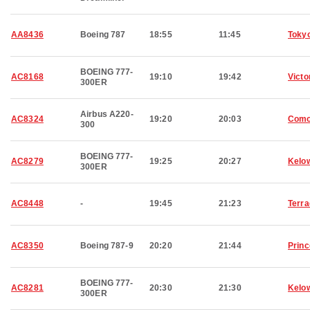
AA8436
Boeing 787
18:55
11:45
Toky
BOEING 777-
AC8168
19:10
19:42
Victo
300ER
Airbus A220-
AC8324
19:20
20:03
Com
300
BOEING 777-
AC8279
19:25
20:27
Kelo
300ER
AC8448
-
19:45
21:23
Terr
AC8350
Boeing 787-9
20:20
21:44
Prin
BOEING 777-
AC8281
20:30
21:30
Kelo
300ER