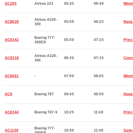
AC295
Airbus 223
05:45
06:49
Winn
Airbus A220-
AC8028
05:50
06:25
Nana
300
Boeing 777-
AC8342
05:50
07:15
Prin
300ER
Airbus A220-
AC8318
06:30
07:15
Com
300
AC8081
-
07:00
08:05
Winn
AC8
Boeing 787
09:45
06:50
Hong
AC8344
Boeing 787-9
10:25
11:49
Prin
Boeing 777-
AC1109
10:40
11:48
Sask
300ER