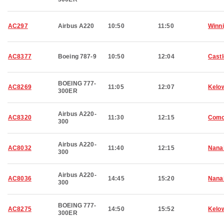
AC297
Airbus A220
10:50
11:50
Winn
AC8377
Boeing 787-9
10:50
12:04
Castl
BOEING 777-
AC8269
11:05
12:07
Kelo
300ER
Airbus A220-
AC8320
11:30
12:15
Com
300
Airbus A220-
AC8032
11:40
12:15
Nana
300
Airbus A220-
AC8036
14:45
15:20
Nana
300
BOEING 777-
AC8275
14:50
15:52
Kelo
300ER