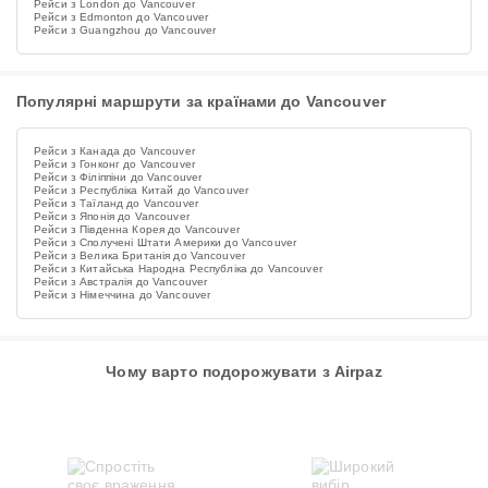
Рейси з London до Vancouver
Рейси з Edmonton до Vancouver
Рейси з Guangzhou до Vancouver
Популярні маршрути за країнами до Vancouver
Рейси з Канада до Vancouver
Рейси з Гонконг до Vancouver
Рейси з Філіппіни до Vancouver
Рейси з Республіка Китай до Vancouver
Рейси з Таїланд до Vancouver
Рейси з Японія до Vancouver
Рейси з Південна Корея до Vancouver
Рейси з Сполучені Штати Америки до Vancouver
Рейси з Велика Британія до Vancouver
Рейси з Китайська Народна Республіка до Vancouver
Рейси з Австралія до Vancouver
Рейси з Німеччина до Vancouver
Чому варто подорожувати з Airpaz