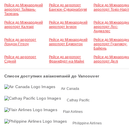
Рейси до Міжнародний
Рейси до аеропорт
Рейси до Міжнародн
аеропорт Тайвань-
Бангкок–Суварнабхумі
аеропорт Токіо-Нарі
Таоюань
Рейси до Міжнародний
Рейси до Міжнародний
Рейси до Міжнародн
аеропорт Калгарі
аеропорт Інчхон
аеропорт Лос-
Анджелес
Рейси до аеропорт
Рейси до Міжнародний
Рейси до Міжнародн
Лондон-Гітроу
аеропорт Едмонтон
аеропорт Гуанчжоу-
Байюнь
Рейси до аеропорт
Рейси до аеропорт
Рейси до Міжнародн
Сідней
Франкфурт-на-Майні
аеропорт Делі
Список доступних авіакомпаній до Vancouver
Air Canada
Cathay Pacific
Flair Airlines
Philippine Airlines