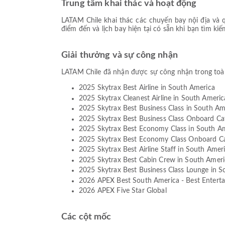
Trung tâm khai thác và hoạt động
LATAM Chile khai thác các chuyến bay nội địa và q
điểm đến và lịch bay hiện tại có sẵn khi bạn tìm ki
Giải thưởng và sự công nhận
LATAM Chile đã nhận được sự công nhận trong toàn
2025 Skytrax Best Airline in South America
2025 Skytrax Cleanest Airline in South Americ
2025 Skytrax Best Business Class in South Am
2025 Skytrax Best Business Class Onboard Ca
2025 Skytrax Best Economy Class in South A
2025 Skytrax Best Economy Class Onboard Ca
2025 Skytrax Best Airline Staff in South Amer
2025 Skytrax Best Cabin Crew in South Ameri
2025 Skytrax Best Business Class Lounge in 
2026 APEX Best South America - Best Entert
2026 APEX Five Star Global
Các cột mốc