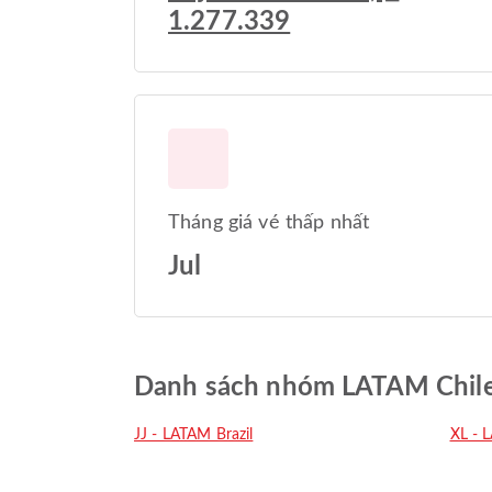
1.277.339
Tháng giá vé thấp nhất
Jul
Danh sách nhóm LATAM Chil
JJ - LATAM Brazil
XL - 