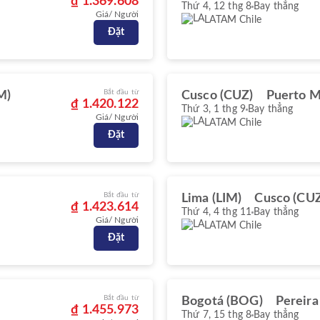
₫ 1.369.608
Thứ 4, 12 thg 8
Bay thẳng
Giá/ Người
LATAM Chile
Đặt
Bắt đầu từ
M)
Cusco (CUZ)
Puerto M
₫ 1.420.122
Thứ 3, 1 thg 9
Bay thẳng
Giá/ Người
LATAM Chile
Đặt
Bắt đầu từ
Lima (LIM)
Cusco (CUZ
₫ 1.423.614
Thứ 4, 4 thg 11
Bay thẳng
Giá/ Người
LATAM Chile
Đặt
Bắt đầu từ
Bogotá (BOG)
Pereira 
₫ 1.455.973
Thứ 7, 15 thg 8
Bay thẳng