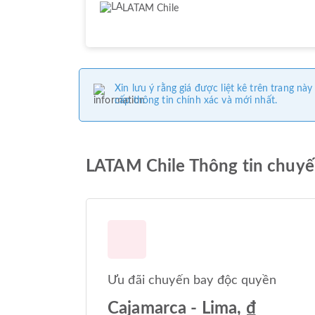
LATAM Chile
Xin lưu ý rằng giá được liệt kê trên trang 
cấp thông tin chính xác và mới nhất.
LATAM Chile Thông tin chuyế
Ưu đãi chuyến bay độc quyền
Cajamarca - Lima, ₫