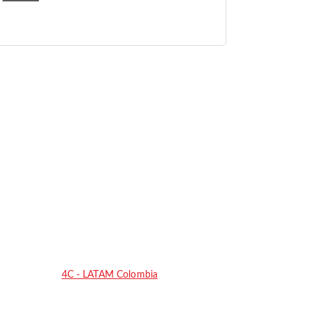
4C - LATAM Colombia