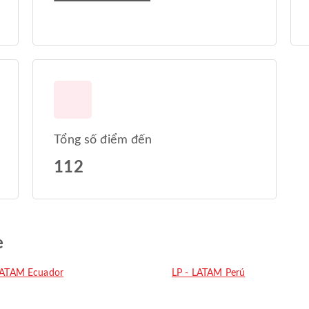
Tổng số điểm đến
112
e
LATAM Ecuador
LP - LATAM Perú