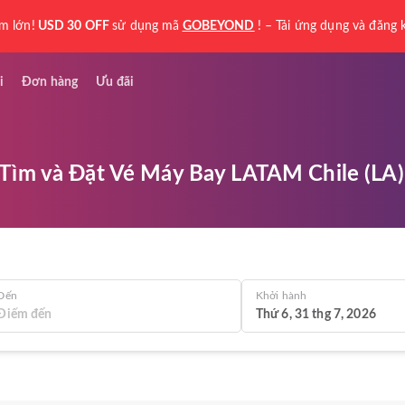
ệm lớn!
USD 30 OFF
sử dụng mã
GOBEYOND
! – Tải ứng dụng và đăng 
i
Đơn hàng
Ưu đãi
Tìm và Đặt Vé Máy Bay LATAM Chile (LA)
Đến
Khởi hành
Thứ 6, 31 thg 7, 2026