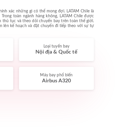
chính xác những gì có thể mong đợi. LATAM Chile là
le. Trong toàn ngành hàng không, LATAM Chile được
thủ tục và theo dõi chuyến bay trên toàn thế giới.
n lên kế hoạch và đặt chuyến đi tiếp theo với sự tự
Loại tuyến bay
Nội địa & Quốc tế
Máy bay phổ biến
Airbus A320