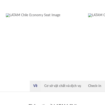
Về
Cơ sở vật chất và dịch vụ
Check-in