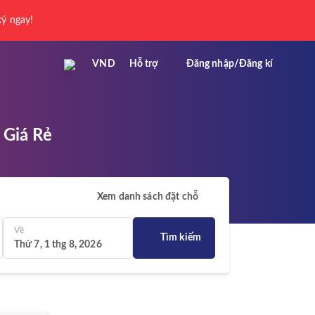
ký ngay!
VND
Hỗ trợ
Đăng nhập/Đăng kí
 Giá Rẻ
Xem danh sách đặt chỗ
Về
Tìm kiếm
Thứ 7, 1 thg 8, 2026