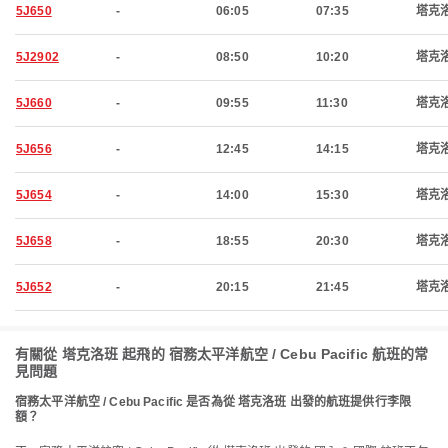
5J650
-
06:05
07:35
塔克
5J2902
-
08:50
10:20
塔克
5J660
-
09:55
11:30
塔克
5J656
-
12:45
14:15
塔克
5J654
-
14:00
15:30
塔克
5J658
-
18:55
20:30
塔克
5J652
-
20:15
21:45
塔克
有關從 塔克洛班 起飛的 宿務太平洋航空 / Cebu Pacific 航班的常
見問題
宿務太平洋航空 / Cebu Pacific 是否為從 塔克洛班 出發的航班提供行李限
額？