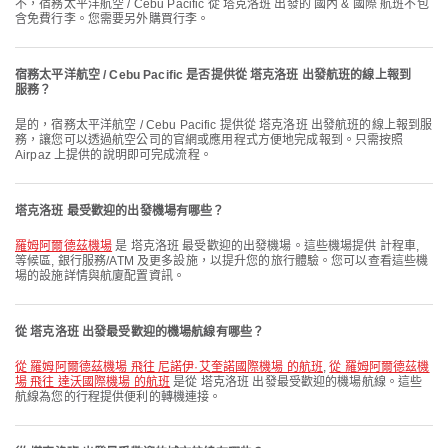
不，宿務太平洋航空 / Cebu Pacific 從 塔克洛班 出發的 國內 & 國際 航班不包
含免費行李。您需要另外購買行李。
宿務太平洋航空 / Cebu Pacific 是否提供從 塔克洛班 出發航班的線上報到
服務？
是的，宿務太平洋航空 / Cebu Pacific 提供從 塔克洛班 出發航班的線上報到服
務，讓您可以透過航空公司的官網或應用程式方便地完成報到。只需按照
Airpaz 上提供的說明即可完成流程。
塔克洛班 最受歡迎的出發機場有哪些？
羅姆阿爾德茲機場
是 塔克洛班 最受歡迎的出發機場。這些機場提供 計程車,
等候區, 銀行服務/ATM 及更多設施，以提升您的旅行體驗。您可以查看這些機
場的設施詳情與航廈配置資訊。
從 塔克洛班 出發最受歡迎的機場航線有哪些？
從 羅姆阿爾德茲機場 飛往 尼諾伊·艾奎諾國際機場 的航班
,
從 羅姆阿爾德茲機
場 飛往 達沃國際機場 的航班
是從 塔克洛班 出發最受歡迎的機場航線。這些
航線為您的行程提供便利的轉機連接。