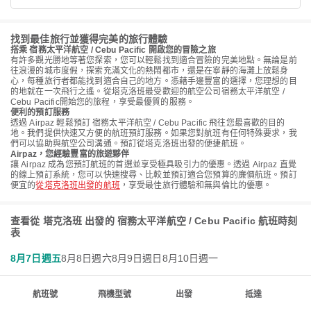
找到最佳旅行並獲得完美的旅行體驗
搭乘 宿務太平洋航空 / Cebu Pacific 開啟您的冒險之旅
有許多觀光勝地等著您探索，您可以輕鬆找到適合冒險的完美地點。無論是前
往浪漫的城市度假，探索充滿文化的熱鬧都市，還是在寧靜的海灘上放鬆身
心，每種旅行者都能找到適合自己的地方。憑藉手邊豐富的選擇，您理想的目
的地就在一次飛行之遙。從塔克洛班最受歡迎的航空公司宿務太平洋航空 /
Cebu Pacific開始您的旅程，享受最優質的服務。
便利的預訂服務
透過 Airpaz 輕鬆預訂 宿務太平洋航空 / Cebu Pacific 飛往您最喜歡的目的
地。我們提供快速又方便的航班預訂服務。如果您對航班有任何特殊要求，我
們可以協助與航空公司溝通。預訂從塔克洛班出發的便捷航班。
Airpaz，您經驗豐富的旅遊夥伴
讓 Airpaz 成為您預訂航班的首選並享受極具吸引力的優惠。透過 Airpaz 直覺
的線上預訂系統，您可以快速搜尋、比較並預訂適合您預算的廉價航班。預訂
便宜的
從塔克洛班出發的航班
，享受最佳旅行體驗和無與倫比的優惠。
查看從 塔克洛班 出發的 宿務太平洋航空 / Cebu Pacific 航班時刻
表
8月7日週五
8月8日週六
8月9日週日
8月10日週一
航班號
飛機型號
出發
抵達