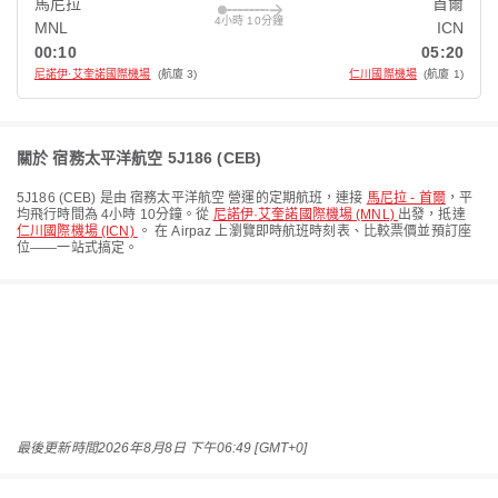
馬尼拉
首爾
4小時 10分鐘
MNL
ICN
00:10
05:20
尼諾伊·艾奎諾國際機場
(航廈 3)
仁川國際機場
(航廈 1)
關於 宿務太平洋航空 5J186 (CEB)
5J186
(
CEB
) 是由
宿務太平洋航空
營運的定期航班，連接
馬尼拉 - 首爾
，平
均飛行時間為
4小時 10分鐘
。從
尼諾伊·艾奎諾國際機場 (MNL)
出發，抵達
仁川國際機場 (ICN)
。 在 Airpaz 上瀏覽即時航班時刻表、比較票價並預訂座
位——一站式搞定。
最後更新時間
2026年8月8日 下午06:49 [GMT+0]