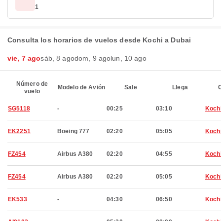
1
Consulta los horarios de vuelos desde Kochi a Dubai
vie, 7 ago
sáb, 8 ago
dom, 9 ago
lun, 10 ago
Número de
Modelo de Avión
Sale
Llega
C
vuelo
SG5118
-
00:25
03:10
Koch
EK2251
Boeing 777
02:20
05:05
Koch
FZ454
Airbus A380
02:20
04:55
Koch
FZ454
Airbus A380
02:20
05:05
Koch
EK533
-
04:30
06:50
Koch