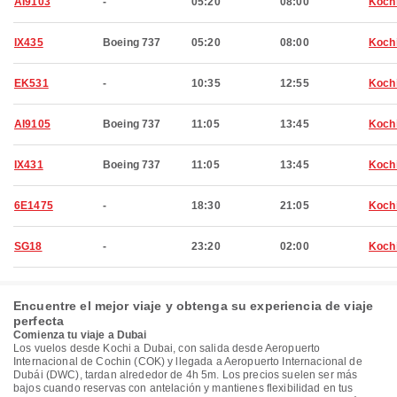
AI9103
-
05:20
08:00
Koch
IX435
Boeing 737
05:20
08:00
Koch
EK531
-
10:35
12:55
Koch
AI9105
Boeing 737
11:05
13:45
Koch
IX431
Boeing 737
11:05
13:45
Koch
6E1475
-
18:30
21:05
Koch
SG18
-
23:20
02:00
Koch
Encuentre el mejor viaje y obtenga su experiencia de viaje
perfecta
Comienza tu viaje a Dubai
Los vuelos desde Kochi a Dubai, con salida desde Aeropuerto
Internacional de Cochin (COK) y llegada a Aeropuerto Internacional de
Dubái (DWC), tardan alrededor de 4h 5m. Los precios suelen ser más
bajos cuando reservas con antelación y mantienes flexibilidad en tus