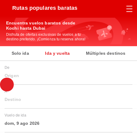
Rutas populares baratas
Encuentra vuelos baratos desde
Kochi hasta Dubai
Disfruta de ofertas exclusivas de vuelos a tu
destino preferido. ¡Comienza tu reserva ahora!
Solo ida
Ida y vuelta
Múltiples destinos
De
Origen
A
Destino
Vuelo de ida
dom, 9 ago 2026