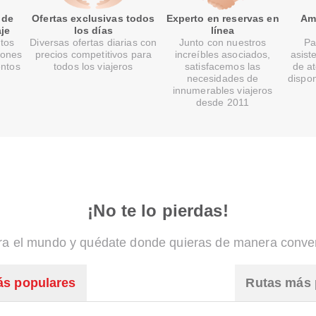
 de
Ofertas exclusivas todos
Experto en reservas en
Ami
je
los días
línea
tos
Diversas ofertas diarias con
Junto con nuestros
Pa
lones
precios competitivos para
increíbles asociados,
asist
entos
todos los viajeros
satisfacemos las
de at
necesidades de
dispon
innumerables viajeros
desde 2011
¡No te lo pierdas!
ra el mundo y quédate donde quieras de manera conve
ás populares
Rutas más 