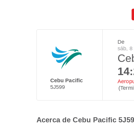
De
sáb, 8
Ce
14
Cebu Pacific
Aeropu
5J599
(Termi
Acerca de Cebu Pacific 5J5