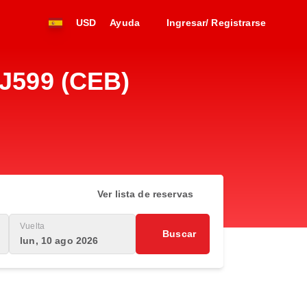
USD
Ayuda
Ingresar/ Registrarse
5J599 (CEB)
Ver lista de reservas
Vuelta
Buscar
lun, 10 ago 2026