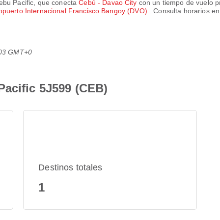
ebu Pacific
, que conecta
Cebú - Davao City
con un tiempo de vuelo 
opuerto Internacional Francisco Bangoy (DVO)
. Consulta horarios en
9:03 GMT+0
Pacific 5J599 (CEB)
Destinos totales
1