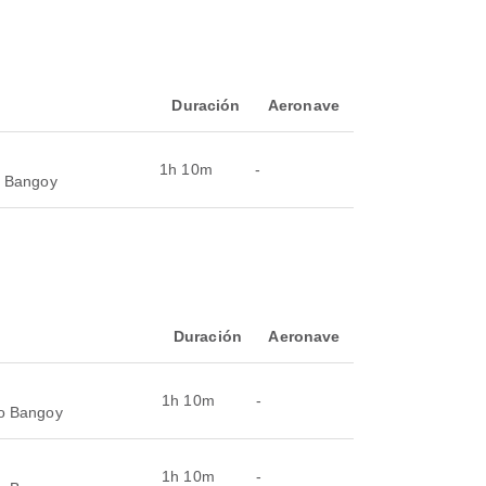
Duración
Aeronave
1h 10m
-
o Bangoy
Duración
Aeronave
1h 10m
-
co Bangoy
1h 10m
-