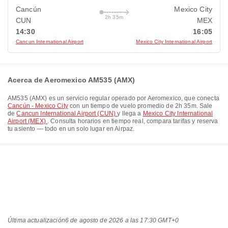
Cancún
Mexico City
2h 35m
CUN
MEX
14:30
16:05
Cancun International Airport
Mexico City International Airport
Acerca de Aeromexico AM535 (AMX)
AM535
(
AMX
) es un servicio regular operado por
Aeromexico
, que conecta
Cancún - Mexico City
con un tiempo de vuelo promedio de
2h 35m
. Sale
de
Cancun International Airport (CUN)
y llega a
Mexico City International
Airport (MEX)
. Consulta horarios en tiempo real, compara tarifas y reserva
tu asiento — todo en un solo lugar en Airpaz.
Última actualización
6 de agosto de 2026 a las 17:30 GMT+0