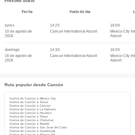
Próximo vuelo
Fecha
Vuelo de ida
lunes
14:25
16:00
10 de agosto de
Cancun International Airport
Mexico City In
2026
Airport
domingo
14:30
16:05
16 de agosto de
Cancun International Airport
Mexico City In
2026
Airport
Ruta popular desde Cancún
Vuelos de Cancún a Mexico City
Vuelos de Cancún a Seoul
Vuelos de Cancún a Cancún
Vuelos de Cancún a La Habana
Vuelos de Cancún a Houston
Vuelos de Cancún a Tokyo
Vuelos de Cancún a Chetumal
Vuelos de Cancún a Madrid
Vuelos de Cancún a San Jose del Cabo
Vuelos de Cancún a Guatemala
Vuelos de Cancún a Atlanta GA