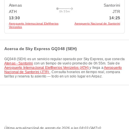
Atenas
Santorini
ATH
JTR
0h 55m
13:30
14:25
Aeropuerto Internacional Eleftherios
Aeropuerto Nacional de Santorini
Venizelos
Acerca de Sky Express GQ348 (SEH)
GQ348
(
SEH
) es un servicio regular operado por
Sky Express
, que conecta
Atenas - Santorini
con un tiempo de vuelo promedio de
0h 55m
. Sale de
Aeropuerto Internacional Eleftherios Venizelos (ATH)
y llega a
Aeropuerto
Nacional de Santorini (JTR)
. Consulta horarios en tiempo real, compara
tarifas y reserva tu asiento — todo en un solo lugar en Airpaz.
Última actualización
4 de agosto de 2026 a las 08:03 GMT+0