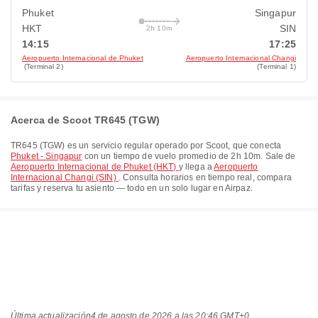
Phuket
Singapur
HKT
SIN
2h 10m
14:15
17:25
Aeropuerto Internacional de Phuket
Aeropuerto Internacional Changi
(Terminal 2)
(Terminal 1)
Acerca de Scoot TR645 (TGW)
TR645
(
TGW
) es un servicio regular operado por
Scoot
, que conecta
Phuket - Singapur
con un tiempo de vuelo promedio de
2h 10m
. Sale de
Aeropuerto Internacional de Phuket (HKT)
y llega a
Aeropuerto
Internacional Changi (SIN)
. Consulta horarios en tiempo real, compara
tarifas y reserva tu asiento — todo en un solo lugar en Airpaz.
Última actualización
4 de agosto de 2026 a las 20:46 GMT+0