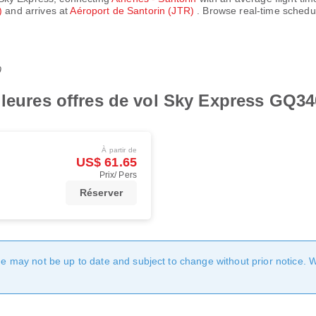
H)
and arrives at
Aéroport de Santorin (JTR)
. Browse real-time schedu
0
lleures offres de vol Sky Express GQ3
À partir de
US$ 61.65
Prix/ Pers
Réserver
age may not be up to date and subject to change without prior notice. 