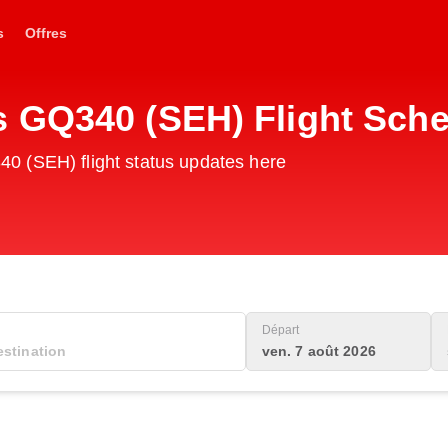
s
Offres
 GQ340 (SEH) Flight Sch
0 (SEH) flight status updates here
Départ
ven. 7 août 2026