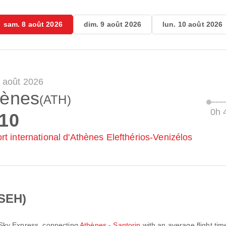
sam. 8 août 2026
dim. 9 août 2026
lun. 10 août 2026
 août 2026
hènes
(ATH)
0h 
:10
rt international d'Athènes Elefthérios-Venizélos
SEH)
Sky Express
, connecting
Athènes - Santorin
with an average flight tim