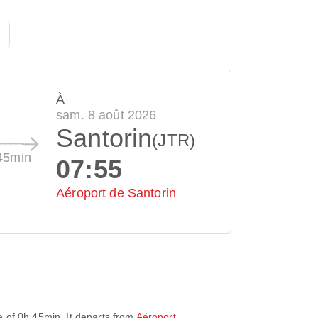
À
sam. 8 août 2026
Santorin
(JTR)
45min
07:55
Aéroport de Santorin
e of
0h 45min
. It departs from
Aéroport