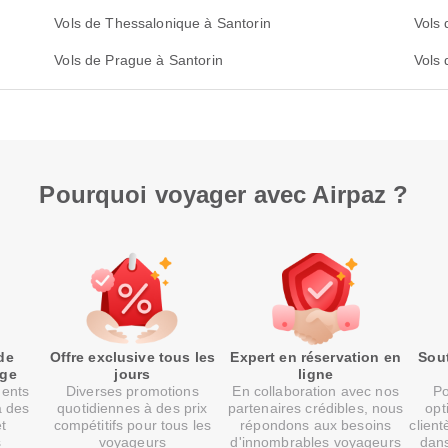
Vols de Thessalonique à Santorin
Vols 
Vols de Prague à Santorin
Vols 
Pourquoi voyager avec Airpaz ?
de
Offre exclusive tous les
Expert en réservation en
Sout
age
jours
ligne
ments
Diverses promotions
En collaboration avec nos
Po
à des
quotidiennes à des prix
partenaires crédibles, nous
opt
et
compétitifs pour tous les
répondons aux besoins
client
s
voyageurs
d'innombrables voyageurs
dans