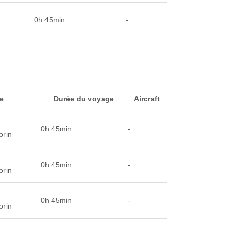
0h 45min
-
ée
Durée du voyage
Aircraft
0h 45min
-
orin
0h 45min
-
orin
0h 45min
-
orin