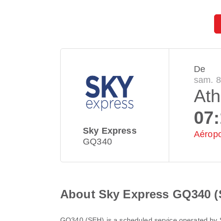
De
sam. 8
At
07
Sky Express
Aéropo
GQ340
About Sky Express GQ340 (
GQ340
(
SEH
) is a scheduled service operated by