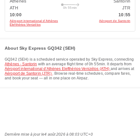
Athènes
Santorin
ATH
JTR
0h 55min
10:00
10:55
Aéroport international d'Athènes
Aéroport de Santorin
Elefthérios-Venizélos
About Sky Express GQ342 (SEH)
GQ342
(
SEH
) is a scheduled service operated by
Sky Express
, connecting
Athènes - Santorin
with an average flight time of
0h 55min
. It departs from
Aéroport international d'Athènes Elefthérios-Venizélos (ATH)
and arrives at
Aéroport de Santorin (JTR)
. Browse real-time schedules, compare fares,
and book your seat — all in one place on Airpaz.
Dernière mise à jour le
4 août 2026 à 08:03 UTC+0