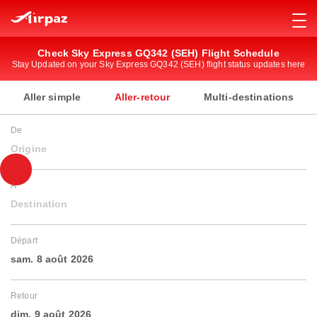
Check Sky Express GQ342 (SEH) Flight Schedule
Stay Updated on your Sky Express GQ342 (SEH) flight status updates here
Aller simple
Aller-retour
Multi-destinations
De
Origine
À
Destination
Départ
sam. 8 août 2026
Retour
dim. 9 août 2026