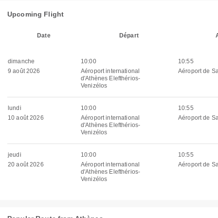
Upcoming Flight
Date
Départ
dimanche
10:00
10:55
9 août 2026
Aéroport international
Aéroport de Sa
d'Athènes Elefthérios-
Venizélos
lundi
10:00
10:55
10 août 2026
Aéroport international
Aéroport de Sa
d'Athènes Elefthérios-
Venizélos
jeudi
10:00
10:55
20 août 2026
Aéroport international
Aéroport de Sa
d'Athènes Elefthérios-
Venizélos