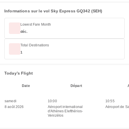
Informations sur le vol Sky Express GQ342 (SEH)
Lowest Fare Month
déc.
Total Destinations
1
Today’s Flight
Date
Départ
samedi
10:00
10:55
8 août 2026
Aéroport international
Aéroport de Sa
d'Athènes Elefthérios-
Venizélos