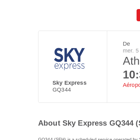
De
mer. 5
At
10
Sky Express
Aéropo
GQ344
About Sky Express GQ344 (
GQ344
(
SEH
) is a scheduled service operated by