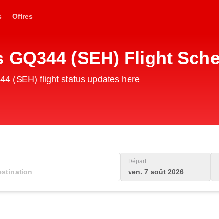
s
Offres
 GQ344 (SEH) Flight Sch
4 (SEH) flight status updates here
Départ
ven. 7 août 2026