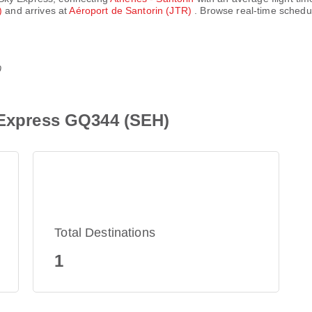
H)
and arrives at
Aéroport de Santorin (JTR)
. Browse real-time schedu
0
y Express GQ344 (SEH)
Total Destinations
1