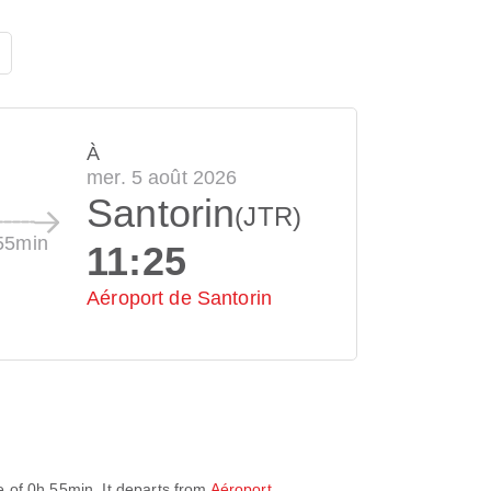
À
mer. 5 août 2026
Santorin
(JTR)
55min
11:25
Aéroport de Santorin
e of
0h 55min
. It departs from
Aéroport