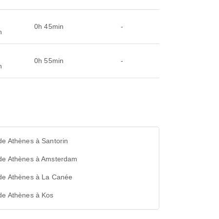
0h 45min
-
n
0h 55min
-
n
de Athènes à Santorin
 de Athènes à Amsterdam
 de Athènes à La Canée
de Athènes à Kos