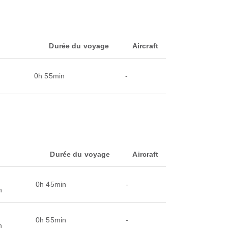
Durée du voyage
Aircraft
0h 55min
-
Durée du voyage
Aircraft
0h 45min
-
n
0h 55min
-
n