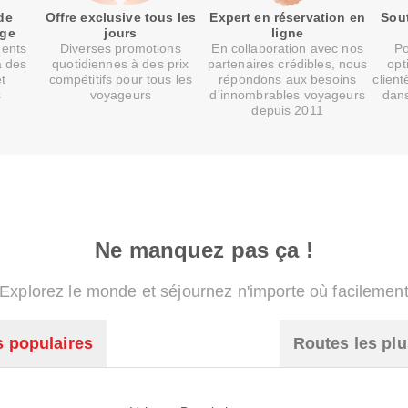
de
Offre exclusive tous les
Expert en réservation en
Sout
age
jours
ligne
ments
Diverses promotions
En collaboration avec nos
Po
à des
quotidiennes à des prix
partenaires crédibles, nous
opt
et
compétitifs pour tous les
répondons aux besoins
client
s
voyageurs
d'innombrables voyageurs
dans
depuis 2011
Ne manquez pas ça !
Explorez le monde et séjournez n'importe où facilemen
s populaires
Routes les plu