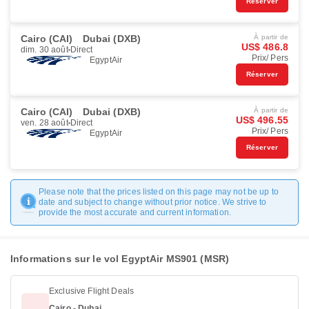
Réserver
Cairo (CAI)
Dubai (DXB)
À partir de
US$ 486.8
dim. 30 août
Direct
Prix/ Pers
EgyptAir
Réserver
Cairo (CAI)
Dubai (DXB)
À partir de
US$ 496.55
ven. 28 août
Direct
Prix/ Pers
EgyptAir
Réserver
Please note that the prices listed on this page may not be up to
date and subject to change without prior notice. We strive to
provide the most accurate and current information.
Informations sur le vol EgyptAir MS901 (MSR)
Exclusive Flight Deals
Cairo - Dubai