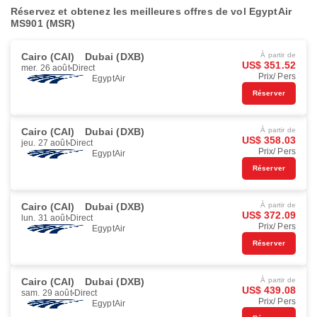
Réservez et obtenez les meilleures offres de vol EgyptAir
MS901 (MSR)
Cairo (CAI)
Dubai (DXB)
À partir de
US$ 351.52
mer. 26 août
Direct
Prix/ Pers
EgyptAir
Réserver
Cairo (CAI)
Dubai (DXB)
À partir de
US$ 358.03
jeu. 27 août
Direct
Prix/ Pers
EgyptAir
Réserver
Cairo (CAI)
Dubai (DXB)
À partir de
US$ 372.09
lun. 31 août
Direct
Prix/ Pers
EgyptAir
Réserver
Cairo (CAI)
Dubai (DXB)
À partir de
US$ 439.08
sam. 29 août
Direct
Prix/ Pers
EgyptAir