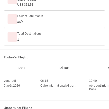
US$ 351.52
Lowest Fare Month
août
Total Destinations
1
Today’s Flight
Date
Départ
vendredi
06:15
10:40
7 août 2026
Cairo International Airport
Aéroport inter
Dubai
Upcoming Flight