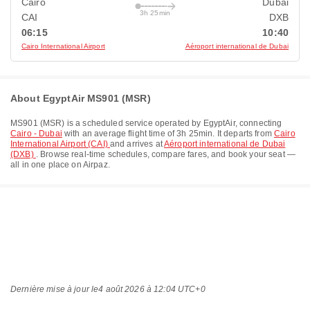
Cairo
Dubai
3h 25min
CAI
DXB
06:15
10:40
Cairo International Airport
Aéroport international de Dubai
About EgyptAir MS901 (MSR)
MS901
(
MSR
) is a scheduled service operated by
EgyptAir
, connecting
Cairo - Dubai
with an average flight time of
3h 25min
. It departs from
Cairo
International Airport (CAI)
and arrives at
Aéroport international de Dubai
(DXB)
. Browse real-time schedules, compare fares, and book your seat —
all in one place on Airpaz.
Dernière mise à jour le
4 août 2026 à 12:04 UTC+0