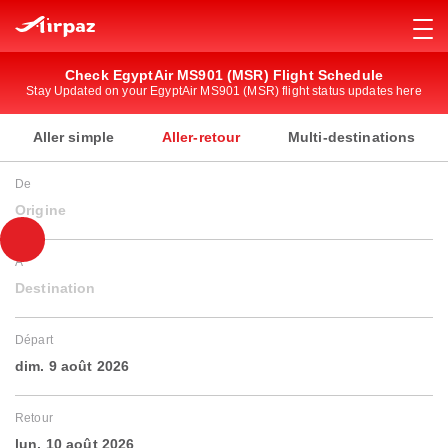
Check EgyptAir MS901 (MSR) Flight Schedule
Stay Updated on your EgyptAir MS901 (MSR) flight status updates here
Aller simple
Aller-retour
Multi-destinations
De
Origine
À
Destination
Départ
dim. 9 août 2026
Retour
lun. 10 août 2026