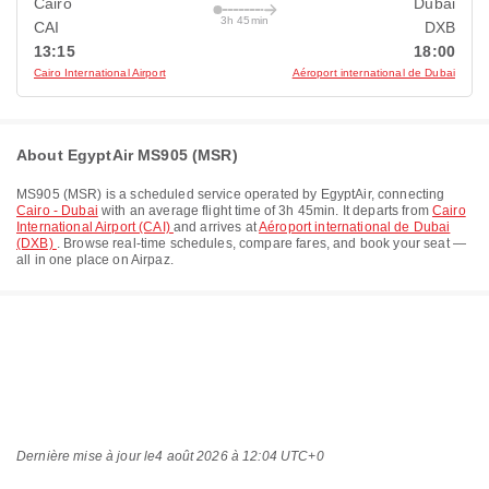
Cairo
Dubai
3h 45min
CAI
DXB
13:15
18:00
Cairo International Airport
Aéroport international de Dubai
About EgyptAir MS905 (MSR)
MS905
(
MSR
) is a scheduled service operated by
EgyptAir
, connecting
Cairo - Dubai
with an average flight time of
3h 45min
. It departs from
Cairo
International Airport (CAI)
and arrives at
Aéroport international de Dubai
(DXB)
. Browse real-time schedules, compare fares, and book your seat —
all in one place on Airpaz.
Dernière mise à jour le
4 août 2026 à 12:04 UTC+0