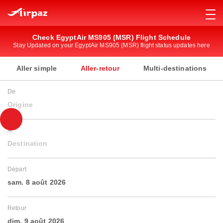
Check EgyptAir MS905 (MSR) Flight Schedule
Stay Updated on your EgyptAir MS905 (MSR) flight status updates here
Aller simple
Aller-retour
Multi-destinations
De
Origine
À
Destination
Départ
sam. 8 août 2026
Retour
dim. 9 août 2026