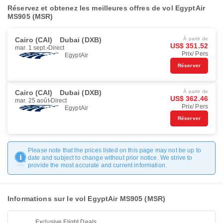
Réservez et obtenez les meilleures offres de vol EgyptAir
MS905 (MSR)
Cairo (CAI)
Dubai (DXB)
À partir de
US$ 351.52
mar. 1 sept.
Direct
Prix/ Pers
EgyptAir
Réserver
Cairo (CAI)
Dubai (DXB)
À partir de
US$ 362.46
mar. 25 août
Direct
Prix/ Pers
EgyptAir
Réserver
Please note that the prices listed on this page may not be up to
date and subject to change without prior notice. We strive to
provide the most accurate and current information.
Informations sur le vol EgyptAir MS905 (MSR)
Exclusive Flight Deals