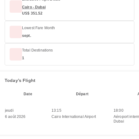
Cairo - Dubai
US$ 351.52
Lowest Fare Month
sept.
Total Destinations
1
Today’s Flight
Date
Départ
jeudi
13:15
18:00
6 août 2026
Cairo International Airport
Aéroport inter
Dubai