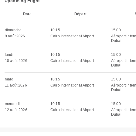
Upcoming Flight
Date
Départ
dimanche
10:15
15:00
9 août 2026
Cairo International Airport
Aéroport inter
Dubai
lundi
10:15
15:00
10 août 2026
Cairo International Airport
Aéroport inter
Dubai
mardi
10:15
15:00
11 août 2026
Cairo International Airport
Aéroport inter
Dubai
mercredi
10:15
15:00
12 août 2026
Cairo International Airport
Aéroport inter
Dubai