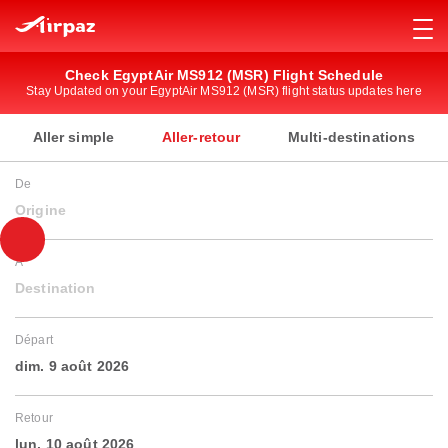
Check EgyptAir MS912 (MSR) Flight Schedule
Stay Updated on your EgyptAir MS912 (MSR) flight status updates here
Aller simple
Aller-retour
Multi-destinations
De
Origine
À
Destination
Départ
dim. 9 août 2026
Retour
lun. 10 août 2026