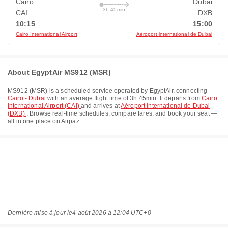
Cairo
Dubai
3h 45min
CAI
DXB
10:15
15:00
Cairo International Airport
Aéroport international de Dubai
About EgyptAir MS912 (MSR)
MS912
(
MSR
) is a scheduled service operated by
EgyptAir
, connecting
Cairo - Dubai
with an average flight time of
3h 45min
. It departs from
Cairo
International Airport (CAI)
and arrives at
Aéroport international de Dubai
(DXB)
. Browse real-time schedules, compare fares, and book your seat —
all in one place on Airpaz.
Dernière mise à jour le
4 août 2026 à 12:04 UTC+0