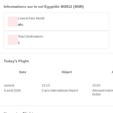
Informations sur le vol EgyptAir MS912 (MSR)
Lowest Fare Month
déc.
Total Destinations
1
Today’s Flight
Date
Départ
samedi
10:15
15:00
8 août 2026
Cairo International Airport
Aéroport inter
Dubai