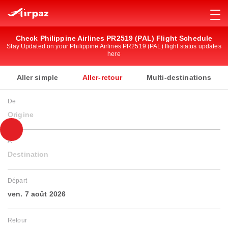
Check Philippine Airlines PR2519 (PAL) Flight Schedule
Stay Updated on your Philippine Airlines PR2519 (PAL) flight status updates
here
Aller simple
Aller-retour
Multi-destinations
De
Origine
À
Destination
Départ
ven. 7 août 2026
Retour