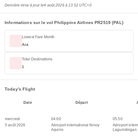
Dernière mise à jour le
4 août 2026 à 13:52 UTC+0
Informations sur le vol Philippine Airlines PR2519 (PAL)
Lowest Fare Month
Ara
Total Destinations
1
Today’s Flight
Date
Départ
mercredi
04:00
05:50
5 août 2026
Aéroport international Ninoy
Aéroport inter
Aquino
Laguindingan