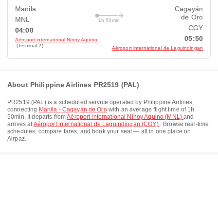
Manila
Cagayán
de Oro
MNL
1h 50min
CGY
04:00
05:50
Aéroport international Ninoy Aquino
(Terminal 2)
Aéroport international de Laguindingan
About Philippine Airlines PR2519 (PAL)
PR2519
(
PAL
) is a scheduled service operated by
Philippine Airlines
,
connecting
Manila - Cagayán de Oro
with an average flight time of
1h
50min
. It departs from
Aéroport international Ninoy Aquino (MNL)
and
arrives at
Aéroport international de Laguindingan (CGY)
. Browse real-time
schedules, compare fares, and book your seat — all in one place on
Airpaz.