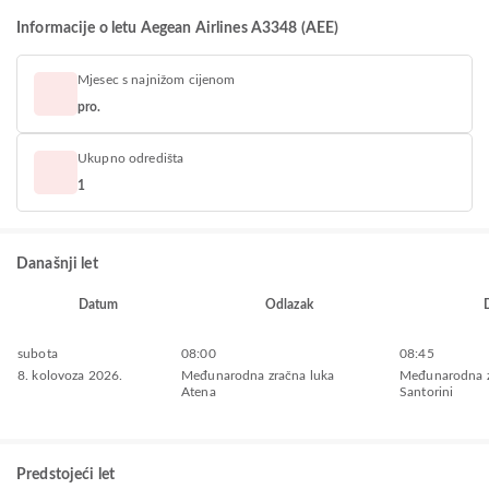
Informacije o letu Aegean Airlines A3348 (AEE)
Mjesec s najnižom cijenom
pro.
Ukupno odredišta
1
Današnji let
Datum
Odlazak
subota
08:00
08:45
8. kolovoza 2026.
Međunarodna zračna luka
Međunarodna z
Atena
Santorini
Predstojeći let