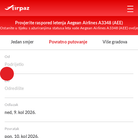
Provjerite raspored letenja Aegean Airlines A3348 (AEE)
Ostanite u tijeku s ažuriranjima statusa leta vaše Aegean Airlines A3348 (AEE) ovdje
Jedan smjer
Povratno putovanje
Više gradova
Od
Podrijetlo
Do
Odredište
Odlazak
ned, 9. kol 2026.
Povratak
pon, 10. kol 2026.