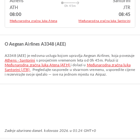
Athens
Santorini
0h 45m
ATH
JTR
08:00
08:45
Međunarodna zračna luka Atena
Međunarodna zračna luka Santorini
O Aegean Airlines A3348 (AEE)
A3348
(
AEE
) je redovna usluga kojom upravlja
Aegean Airlines
, koja povezuje
Athens - Santorini
s prosječnim vremenom leta od
0h 45m
. Polazi iz
Međunarodna zračna luka Atena (ATH)
i dolazi u
Međunarodna zračna luka
Santorini (JTR)
. Pregledajte rasporede u stvarnom vremenu, usporedite cijene
i rezervirajte svoje sjedalo — sve na jednom mjestu na Airpaz.
Zadnje ažurirano dana
4. kolovoza 2026. u 01:24 GMT+0