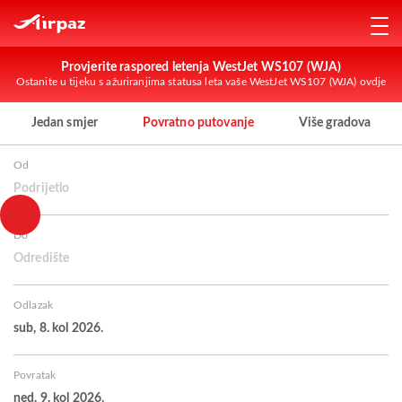
Provjerite raspored letenja WestJet WS107 (WJA)
Ostanite u tijeku s ažuriranjima statusa leta vaše WestJet WS107 (WJA) ovdje
Jedan smjer
Povratno putovanje
Više gradova
Od
Podrijetlo
Do
Odredište
Odlazak
sub, 8. kol 2026.
Povratak
ned, 9. kol 2026.