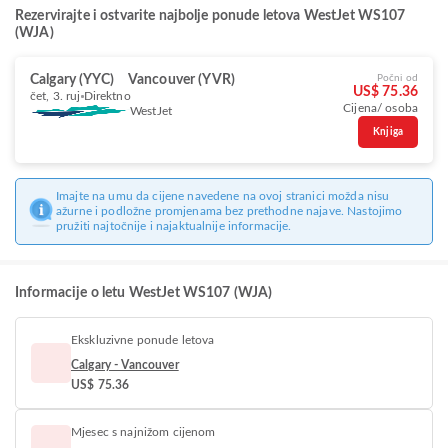
Rezervirajte i ostvarite najbolje ponude letova WestJet WS107
(WJA)
Calgary (YYC)
Vancouver (YVR)
Počni od
US$ 75.36
čet, 3. ruj
Direktno
Cijena/ osoba
WestJet
Knjiga
Imajte na umu da cijene navedene na ovoj stranici možda nisu
ažurne i podložne promjenama bez prethodne najave. Nastojimo
pružiti najtočnije i najaktualnije informacije.
Informacije o letu WestJet WS107 (WJA)
Ekskluzivne ponude letova
Calgary - Vancouver
US$ 75.36
Mjesec s najnižom cijenom