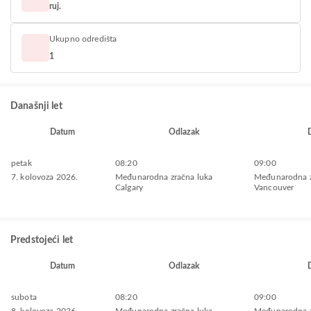
ruj.
Ukupno odredišta
1
Današnji let
Datum
Odlazak
petak
08:20
09:00
7. kolovoza 2026.
Međunarodna zračna luka
Međunarodna z
Calgary
Vancouver
Predstojeći let
Datum
Odlazak
subota
08:20
09:00