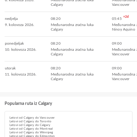
8. kolovoza 2026.
Međunarodna zračna luka
Međunarodna z
Calgary
Vancouver
+2d
nedjelja
08:20
05:45
9. kolovoza 2026.
Međunarodna zračna luka
Međunarodna z
Calgary
Ninoy Aquino
ponedjeljak
08:20
09:00
10. kolovoza 2026.
Međunarodna zračna luka
Međunarodna z
Calgary
Vancouver
utorak
08:20
09:00
11. kolovoza 2026.
Međunarodna zračna luka
Međunarodna z
Calgary
Vancouver
Popularna ruta iz Calgary
Letovi od Calgary do Vancouver
Letovi od Calgary do Toronto
Letovi od Calgary do Calgary
Letovi od Calgary do Montreal
Letovi od Calgary do Winnipeg
Letovi od Calgary do Edmonton