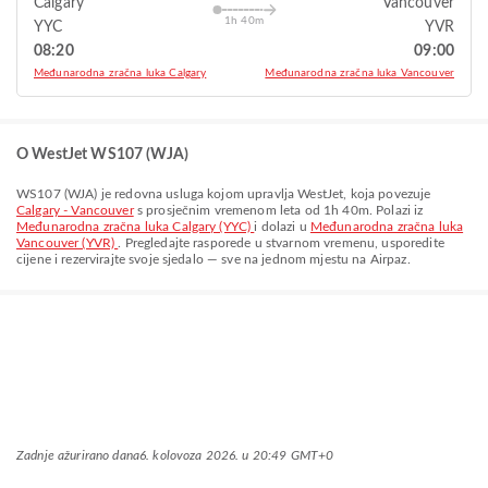
Calgary
Vancouver
1h 40m
YYC
YVR
08:20
09:00
Međunarodna zračna luka Calgary
Međunarodna zračna luka Vancouver
O WestJet WS107 (WJA)
WS107
(
WJA
) je redovna usluga kojom upravlja
WestJet
, koja povezuje
Calgary - Vancouver
s prosječnim vremenom leta od
1h 40m
. Polazi iz
Međunarodna zračna luka Calgary (YYC)
i dolazi u
Međunarodna zračna luka
Vancouver (YVR)
. Pregledajte rasporede u stvarnom vremenu, usporedite
cijene i rezervirajte svoje sjedalo — sve na jednom mjestu na Airpaz.
Zadnje ažurirano dana
6. kolovoza 2026. u 20:49 GMT+0