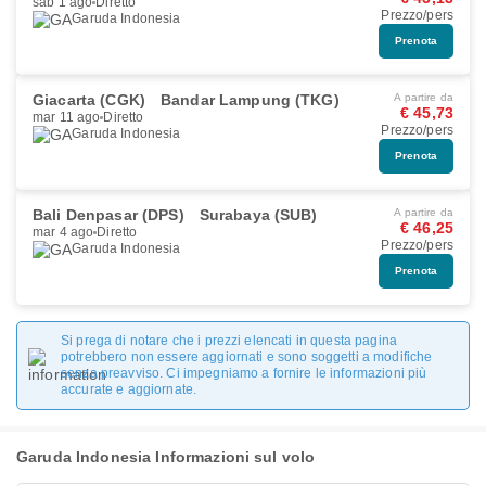
sab 1 ago
Diretto
Prezzo/pers
Garuda Indonesia
Prenota
Giacarta (CGK)
Bandar Lampung (TKG)
A partire da
€ 45,73
mar 11 ago
Diretto
Prezzo/pers
Garuda Indonesia
Prenota
Bali Denpasar (DPS)
Surabaya (SUB)
A partire da
€ 46,25
mar 4 ago
Diretto
Prezzo/pers
Garuda Indonesia
Prenota
Si prega di notare che i prezzi elencati in questa pagina
potrebbero non essere aggiornati e sono soggetti a modifiche
senza preavviso. Ci impegniamo a fornire le informazioni più
accurate e aggiornate.
Garuda Indonesia Informazioni sul volo