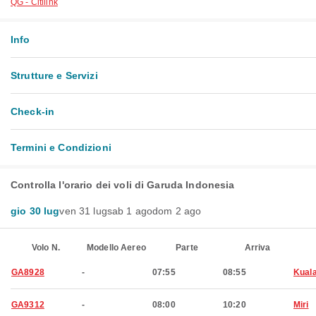
QG - Citilink
Info
Strutture e Servizi
Check-in
Termini e Condizioni
Controlla l'orario dei voli di Garuda Indonesia
gio 30 lug
ven 31 lug
sab 1 ago
dom 2 ago
Volo N.
Modello Aereo
Parte
Arriva
GA8928
-
07:55
08:55
Kual
GA9312
-
08:00
10:20
Miri