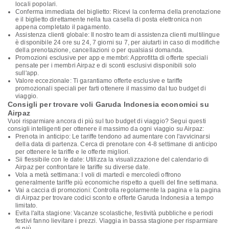
locali popolari.
Conferma immediata del biglietto: Ricevi la conferma della prenotazione
e il biglietto direttamente nella tua casella di posta elettronica non
appena completato il pagamento.
Assistenza clienti globale: Il nostro team di assistenza clienti multilingue
è disponibile 24 ore su 24, 7 giorni su 7, per aiutarti in caso di modifiche
della prenotazione, cancellazioni o per qualsiasi domanda.
Promozioni esclusive per app e membri: Approfitta di offerte speciali
pensate per i membri Airpaz e di sconti esclusivi disponibili solo
sull'app.
Valore eccezionale: Ti garantiamo offerte esclusive e tariffe
promozionali speciali per farti ottenere il massimo dal tuo budget di
viaggio.
Consigli per trovare voli Garuda Indonesia economici su
Airpaz
Vuoi risparmiare ancora di più sul tuo budget di viaggio? Segui questi
consigli intelligenti per ottenere il massimo da ogni viaggio su Airpaz:
Prenota in anticipo: Le tariffe tendono ad aumentare con l'avvicinarsi
della data di partenza. Cerca di prenotare con 4-8 settimane di anticipo
per ottenere le tariffe e le offerte migliori.
Sii flessibile con le date: Utilizza la visualizzazione del calendario di
Airpaz per confrontare le tariffe su diverse date.
Vola a metà settimana: I voli di martedì e mercoledì offrono
generalmente tariffe più economiche rispetto a quelli del fine settimana.
Vai a caccia di promozioni: Controlla regolarmente la pagina e la pagina
di Airpaz per trovare codici sconto e offerte Garuda Indonesia a tempo
limitato.
Evita l'alta stagione: Vacanze scolastiche, festività pubbliche e periodi
festivi fanno lievitare i prezzi. Viaggia in bassa stagione per risparmiare
di più.