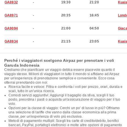
GA8932
-
19:30
21:20
Kual
GA8971
-
20:35
16:45
Lond
GA9094
-
21:00
04:50
Giaca
GA8934
-
21:15
23:05
Kual
Perché i viaggiatori scelgono Airpaz per prenotare i voli
Garuda Indonesia
Crediamo che pianificare un viaggio debba essere piacevole quanto il
viaggio stesso. Milioni di viaggiatori in tutto il mondo si affidano ad Airpaz
per un'esperienza di prenotazione semplice e conveniente. Ecco cosa
otterrai prenotando con noi:
Ricerca facile e veloce: Filtra e confronta i voli per prezzo, orari, durata e
scali, tutto in un'unica ricerca.
Comodi servizi aggiuntivi: Aggiungi il bagaglio da stiva, scegli il tuo
posto, preordina i pasti o acquista un'assicurazione di viaggio per il tuo
volo.
Opzioni per la classe di viaggio: Cerchi un po' di lusso in più? Offriamo
una selezione di tariffe che vanno dalla classe economica alla prima
classe, per un'esperienza di volo più esclusiva.
Metodi di pagamento multipli: Scegli tra carte di credito/debito, bonifici
bancari, PayPal, portafogli elettronici e molte altre opzioni di pagamento