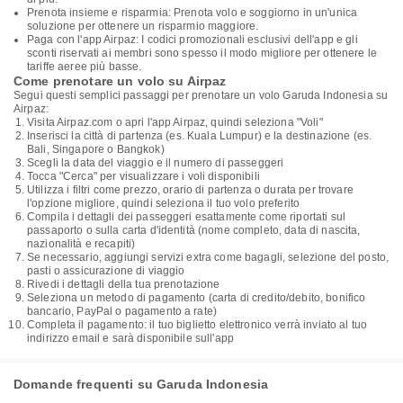
Prenota insieme e risparmia: Prenota volo e soggiorno in un'unica
soluzione per ottenere un risparmio maggiore.
Paga con l'app Airpaz: I codici promozionali esclusivi dell'app e gli
sconti riservati ai membri sono spesso il modo migliore per ottenere le
tariffe aeree più basse.
Come prenotare un volo su Airpaz
Segui questi semplici passaggi per prenotare un volo Garuda Indonesia su
Airpaz:
Visita Airpaz.com o apri l'app Airpaz, quindi seleziona "Voli"
Inserisci la città di partenza (es. Kuala Lumpur) e la destinazione (es.
Bali, Singapore o Bangkok)
Scegli la data del viaggio e il numero di passeggeri
Tocca "Cerca" per visualizzare i voli disponibili
Utilizza i filtri come prezzo, orario di partenza o durata per trovare
l'opzione migliore, quindi seleziona il tuo volo preferito
Compila i dettagli dei passeggeri esattamente come riportati sul
passaporto o sulla carta d'identità (nome completo, data di nascita,
nazionalità e recapiti)
Se necessario, aggiungi servizi extra come bagagli, selezione del posto,
pasti o assicurazione di viaggio
Rivedi i dettagli della tua prenotazione
Seleziona un metodo di pagamento (carta di credito/debito, bonifico
bancario, PayPal o pagamento a rate)
Completa il pagamento: il tuo biglietto elettronico verrà inviato al tuo
indirizzo email e sarà disponibile sull'app
Domande frequenti su Garuda Indonesia