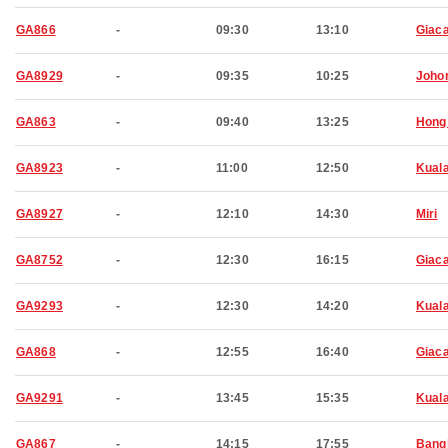
GA866
-
09:30
13:10
Giaca
GA8929
-
09:35
10:25
Joho
GA863
-
09:40
13:25
Hong
GA8923
-
11:00
12:50
Kual
GA8927
-
12:10
14:30
Miri
GA8752
-
12:30
16:15
Giaca
GA9293
-
12:30
14:20
Kual
GA868
-
12:55
16:40
Giaca
GA9291
-
13:45
15:35
Kual
GA867
-
14:15
17:55
Bang