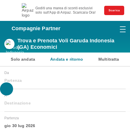
Goditi una marea di sconti esclusivi
Scarica
solo sull'App di Airpaz. Scaricala Ora!
Compagnie Partner
Trova e Prenota Voli Garuda Indonesia
(GA) Economici
Solo andata
Andata e ritorno
Multitratta
Da
Partenza
A
Destinazione
Partenza
gio 30 lug 2026