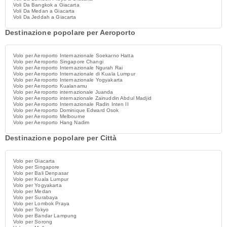
Voli Da Bangkok a Giacarta
Voli Da Medan a Giacarta
Voli Da Jeddah a Giacarta
Destinazione popolare per Aeroporto
Volo per Aeroporto Internazionale Soekarno Hatta
Volo per Aeroporto Singapore Changi
Volo per Aeroporto Internazionale Ngurah Rai
Volo per Aeroporto Internazionale di Kuala Lumpur
Volo per Aeroporto Internazionale Yogyakarta
Volo per Aeroporto Kualanamu
Volo per Aeroporto internazionale Juanda
Volo per Aeroporto internazionale Zainuddin Abdul Madjid
Volo per Aeroporto Internazionale Radin Inten II
Volo per Aeroporto Dominique Edward Osok
Volo per Aeroporto Melbourne
Volo per Aeroporto Hang Nadim
Destinazione popolare per Città
Volo per Giacarta
Volo per Singapore
Volo per Bali Denpasar
Volo per Kuala Lumpur
Volo per Yogyakarta
Volo per Medan
Volo per Surabaya
Volo per Lombok Praya
Volo per Tokyo
Volo per Bandar Lampung
Volo per Sorong