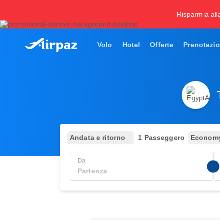
Risparmia all
Volo
Hotel
Offerte
Prenotazio
Andata e ritorno
1 Passeggero
Econom
Da