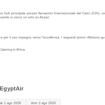
 suo hub principale presso Aeroporto Internazionale del Cairo (CAI), co
 quando si cerca un volo su Airpaz.
ore per il suo impegno verso l’eccellenza. I seguenti premi riflettono q
tering in Africa
i EgyptAir
ab 1 ago 2026
dom 2 ago 2026