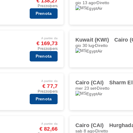
€ 138,27
gio 13 ago
Diretto
Prezzo/pers
EgyptAir
Prenota
A partire da
Kuwait (KWI)
Cairo (
€ 169,73
gio 30 lug
Diretto
Prezzo/pers
EgyptAir
Prenota
A partire da
Cairo (CAI)
Sharm El
€ 77,7
mer 23 set
Diretto
Prezzo/pers
EgyptAir
Prenota
A partire da
Cairo (CAI)
Hurghad
€ 82,66
sab 8 ago
Diretto