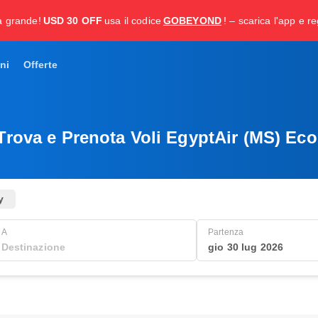
a grande!
USD 30 OFF
usa il codice
GOBEYOND
! – scarica l'app e re
ni
Offerte
Trova e Prenota Voli EgyptAir (MS) Ec
y
A
Partenza
gio 30 lug 2026