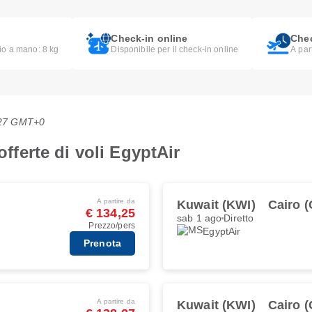
Check-in online
Chec
lio a mano: 8 kg
Disponibile per il check-in online
A par
5:27 GMT+0
offerte di voli EgyptAir
A partire da
Kuwait (KWI)
Cairo (
€ 134,25
sab 1 ago
Diretto
Prezzo/pers
EgyptAir
Prenota
A partire da
Kuwait (KWI)
Cairo (