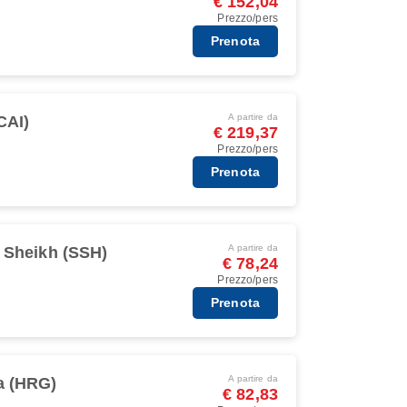
€ 152,04
Prezzo/pers
Prenota
A partire da
CAI)
€ 219,37
Prezzo/pers
Prenota
A partire da
 Sheikh (SSH)
€ 78,24
Prezzo/pers
Prenota
A partire da
a (HRG)
€ 82,83