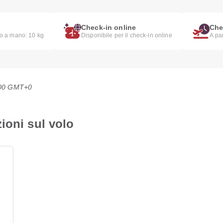
Check-in online
Che
io a mano: 10 kg
Disponibile per il check-in online
A pa
2:00 GMT+0
ioni sul volo