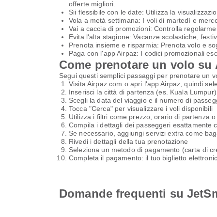
offerte migliori.
Sii flessibile con le date: Utilizza la visualizza
Vola a metà settimana: I voli di martedì e merco
Vai a caccia di promozioni: Controlla regolarmen
Evita l'alta stagione: Vacanze scolastiche, festiv
Prenota insieme e risparmia: Prenota volo e so
Paga con l'app Airpaz: I codici promozionali escl
Come prenotare un volo su 
Segui questi semplici passaggi per prenotare un v
Visita Airpaz.com o apri l'app Airpaz, quindi sel
Inserisci la città di partenza (es. Kuala Lumpur
Scegli la data del viaggio e il numero di passeg
Tocca "Cerca" per visualizzare i voli disponibili
Utilizza i filtri come prezzo, orario di partenza 
Compila i dettagli dei passeggeri esattamente co
Se necessario, aggiungi servizi extra come baga
Rivedi i dettagli della tua prenotazione
Seleziona un metodo di pagamento (carta di cre
Completa il pagamento: il tuo biglietto elettronic
Domande frequenti su JetSm