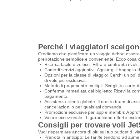
Perché i viaggiatori scelgon
Crediamo che pianificare un viaggio debba essere pi
prenotazione semplice e conveniente. Ecco cosa o
Ricerca facile e veloce: Filtra e confronta i voli 
Comodi servizi aggiuntivi: Aggiungi il bagaglio da
Opzioni per la classe di viaggio: Cerchi un po' 
di volo più esclusiva.
Metodi di pagamento multipli: Scegli tra carte di
Conferma immediata del biglietto: Ricevi la conf
pagamento.
Assistenza clienti globale: Il nostro team di assi
cancellazioni o per qualsiasi domanda.
Promozioni esclusive per app e membri: Approfitta
Valore eccezionale: Ti garantiamo offerte esclusi
Consigli per trovare voli J
Vuoi risparmiare ancora di più sul tuo budget di via
Prenota in anticipo: Le tariffe tendono ad aumen