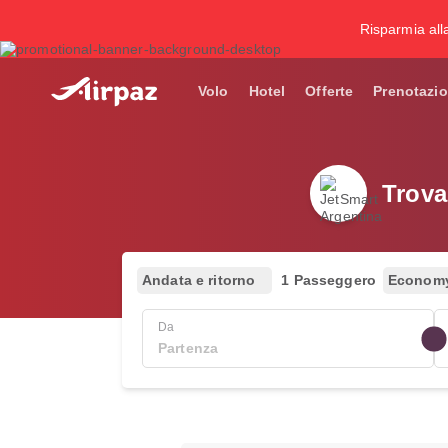
Risparmia all
Volo
Hotel
Offerte
Prenotazio
Trova
Andata e ritorno
1 Passeggero
Econom
Da