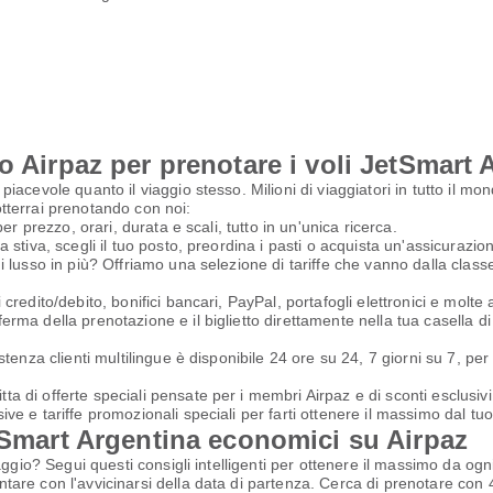
o Airpaz per prenotare i voli JetSmart 
acevole quanto il viaggio stesso. Milioni di viaggiatori in tutto il mo
tterrai prenotando con noi:
per prezzo, orari, durata e scali, tutto in un'unica ricerca.
 stiva, scegli il tuo posto, preordina i pasti o acquista un'assicurazion
di lusso in più? Offriamo una selezione di tariffe che vanno dalla cla
 credito/debito, bonifici bancari, PayPal, portafogli elettronici e molte
erma della prenotazione e il biglietto direttamente nella tua casella d
stenza clienti multilingue è disponibile 24 ore su 24, 7 giorni su 7, per
 di offerte speciali pensate per i membri Airpaz e di sconti esclusivi d
ve e tariffe promozionali speciali per farti ottenere il massimo dal tu
etSmart Argentina economici su Airpaz
ggio? Segui questi consigli intelligenti per ottenere il massimo da ogn
tare con l'avvicinarsi della data di partenza. Cerca di prenotare con 4-