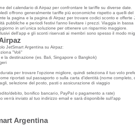
zione del calendario di Airpaz per confrontare le tariffe su diverse date.
ledì offrono generalmente tariffe più economiche rispetto a quelli del 
te la pagina e la pagina di Airpaz per trovare codici sconto e offerte
ità pubbliche e periodi festivi fanno lievitare i prezzi. Viaggia in bass
ggiorno in un'unica soluzione per ottenere un risparmio maggiore.
usivi dell'app e gli sconti riservati ai membri sono spesso il modo migl
Airpaz
olo JetSmart Argentina su Airpaz:
eziona "Voli"
) e la destinazione (es. Bali, Singapore o Bangkok)
geri
o durata per trovare l'opzione migliore, quindi seleziona il tuo volo prefe
me riportati sul passaporto o sulla carta d'identità (nome completo, da
gli, selezione del posto, pasti o assicurazione di viaggio
dito/debito, bonifico bancario, PayPal o pagamento a rate)
o verrà inviato al tuo indirizzo email e sarà disponibile sull'app
art Argentina