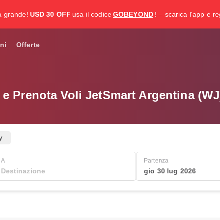
a grande!
USD 30 OFF
usa il codice
GOBEYOND
! – scarica l'app e re
ni
Offerte
 e Prenota Voli JetSmart Argentina (W
y
A
Partenza
gio 30 lug 2026