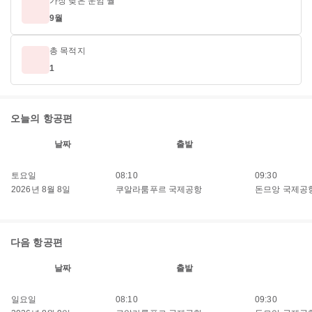
가장 낮은 운임 월
9월
총 목적지
1
오늘의 항공편
날짜
출발
토요일
08:10
09:30
2026년 8월 8일
쿠알라룸푸르 국제공항
돈므앙 국제공
다음 항공편
날짜
출발
일요일
08:10
09:30