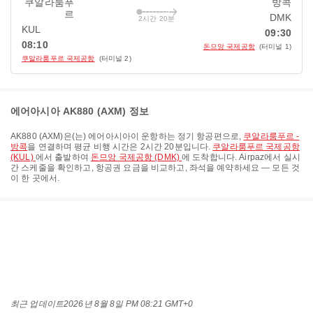
쿠알라룸푸
방콕
르
DMK
2시간 20분
KUL
09:30
08:10
돈므앙 국제공항
(터미널 1)
쿠알라룸푸르 국제공항
(터미널 2)
에어아시아 AK880 (AXM) 정보
AK880
(
AXM
)은(는)
에어아시아
이 운항하는 정기 항공편으로,
쿠알라룸푸르 -
방콕
을 연결하며 평균 비행 시간은
2시간 20분
입니다.
쿠알라룸푸르 국제공항
(KUL)
에서 출발하여
돈므앙 국제공항 (DMK)
에 도착합니다. Airpaz에서 실시
간 스케줄을 확인하고, 항공권 요금을 비교하고, 좌석을 예약하세요 — 모든 것
이 한 곳에서.
최근 업데이트
2026년 8월 8일 PM 08:21 GMT+0