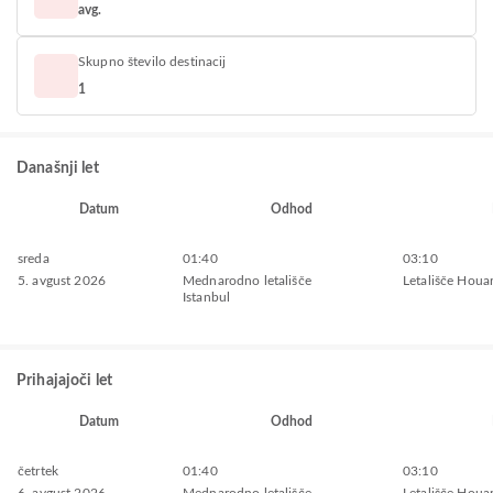
avg.
Skupno število destinacij
1
Današnji let
Datum
Odhod
sreda
01:40
03:10
5. avgust 2026
Mednarodno letališče
Letališče Houa
Istanbul
Prihajajoči let
Datum
Odhod
četrtek
01:40
03:10