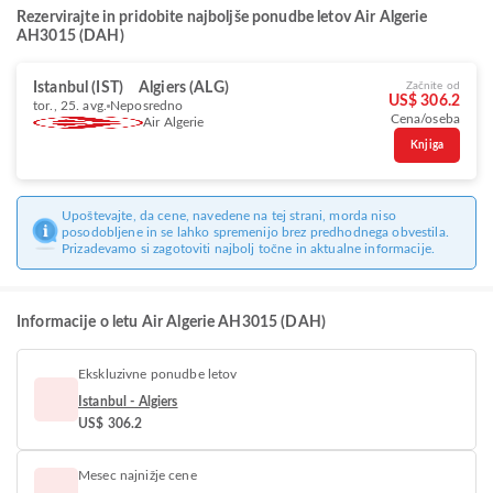
Rezervirajte in pridobite najboljše ponudbe letov Air Algerie
AH3015 (DAH)
Istanbul (IST)
Algiers (ALG)
Začnite od
US$ 306.2
tor., 25. avg.
Neposredno
Cena/oseba
Air Algerie
Knjiga
Upoštevajte, da cene, navedene na tej strani, morda niso
posodobljene in se lahko spremenijo brez predhodnega obvestila.
Prizadevamo si zagotoviti najbolj točne in aktualne informacije.
Informacije o letu Air Algerie AH3015 (DAH)
Ekskluzivne ponudbe letov
Istanbul - Algiers
US$ 306.2
Mesec najnižje cene