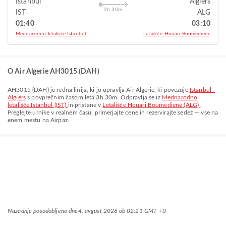
Istanbul
Algiers
3h 30m
IST
ALG
01:40
03:10
Mednarodno letališče Istanbul
Letališče Houari Boumediene
O Air Algerie AH3015 (DAH)
AH3015
(
DAH
) je redna linija, ki jo upravlja
Air Algerie
, ki povezuje
Istanbul -
Algiers
s povprečnim časom leta
3h 30m
. Odpravlja se iz
Mednarodno
letališče Istanbul (IST)
in pristane v
Letališče Houari Boumediene (ALG)
.
Preglejte urnike v realnem času, primerjajte cene in rezervirajte sedež — vse na
enem mestu na Airpaz.
Nazadnje posodobljeno dne
4. avgust 2026 ob 02:21 GMT +0