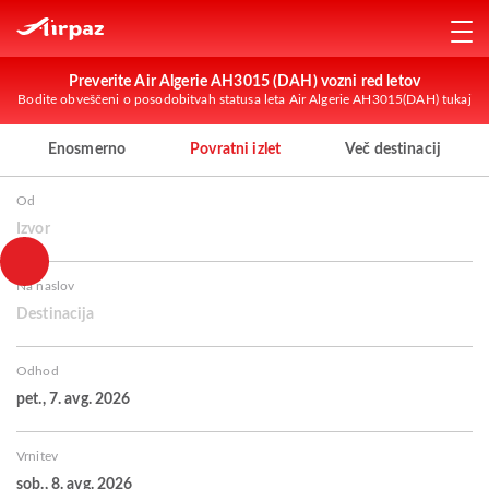
Preverite Air Algerie AH3015 (DAH) vozni red letov
Bodite obveščeni o posodobitvah statusa leta Air Algerie AH3015(DAH) tukaj
Enosmerno
Povratni izlet
Več destinacij
Od
Izvor
Na naslov
Destinacija
Odhod
pet., 7. avg. 2026
Vrnitev
sob., 8. avg. 2026