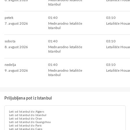
6. avgust 2026
Mednarodno letališče
Letališče Houa
Istanbul
petek
01:40
03:10
7. avgust 2026
Mednarodno letališče
Letališče Houa
Istanbul
sobota
01:40
03:10
8. avgust 2026
Mednarodno letališče
Letališče Houa
Istanbul
nedelja
01:40
03:10
9. avgust 2026
Mednarodno letališče
Letališče Houa
Istanbul
Priljubljena pot iz Istanbul
Leti od Istanbul do Algiers
Leti od Istanbul do Istanbul
Leti od Istanbul do Oran
Leti od Istanbul do Guangzhou
Leti od Istanbul do Paris
Leti od Istanbul do Cairo