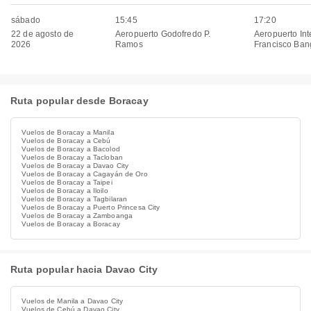
sábado
15:45
17:20
22 de agosto de
Aeropuerto Godofredo P.
Aeropuerto Int
2026
Ramos​​
Francisco Ban
Ruta popular desde Boracay
Vuelos de Boracay a Manila
Vuelos de Boracay a Cebú
Vuelos de Boracay a Bacolod
Vuelos de Boracay a Tacloban
Vuelos de Boracay a Davao City
Vuelos de Boracay a Cagayán de Oro
Vuelos de Boracay a Taipei
Vuelos de Boracay a Iloilo
Vuelos de Boracay a Tagbilaran
Vuelos de Boracay a Puerto Princesa City
Vuelos de Boracay a Zamboanga
Vuelos de Boracay a Boracay
Ruta popular hacia Davao City
Vuelos de Manila a Davao City
Vuelos de Cebú a Davao City