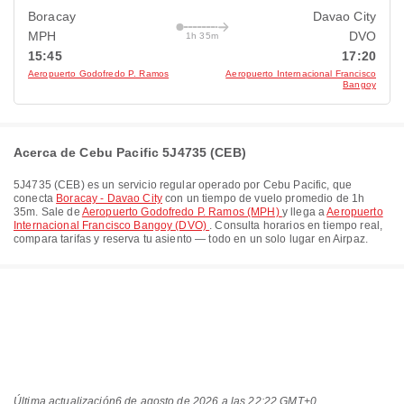
Boracay
Davao City
MPH
DVO
1h 35m
15:45
17:20
Aeropuerto Godofredo P. Ramos​​
Aeropuerto Internacional Francisco
Bangoy
Acerca de Cebu Pacific 5J4735 (CEB)
5J4735
(
CEB
) es un servicio regular operado por
Cebu Pacific
, que
conecta
Boracay - Davao City
con un tiempo de vuelo promedio de
1h
35m
. Sale de
Aeropuerto Godofredo P. Ramos​​ (MPH)
y llega a
Aeropuerto
Internacional Francisco Bangoy (DVO)
. Consulta horarios en tiempo real,
compara tarifas y reserva tu asiento — todo en un solo lugar en Airpaz.
Última actualización
6 de agosto de 2026 a las 22:22 GMT+0